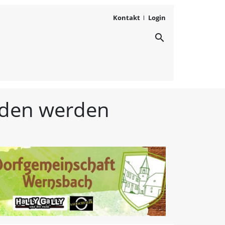
Kontakt
Login
search
ichten aus Westmittelfr
unden werden