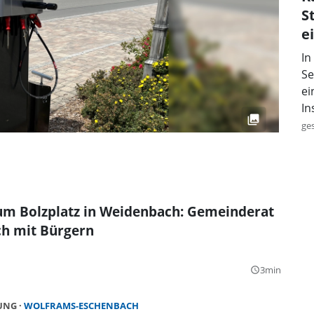
S
e
In
Se
ei
In
ge
um Bolzplatz in Weidenbach: Gemeinderat
ch mit Bürgern
3min
query_builder
HUNG
WOLFRAMS-ESCHENBACH