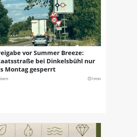
reigabe vor Summer Breeze:
taatsstraße bei Dinkelsbühl nur
is Montag gesperrt
stern
1min
query_builder