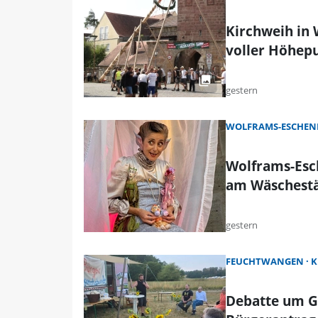
Kirchweih in
voller Höhep
gestern
WOLFRAMS-ESCHEN
Wolframs-Esc
am Wäschest
gestern
FEUCHTWANGEN
K
Debatte um G