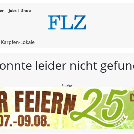
er
Jobs
Shop
FLZ – Nachr
 Karpfen-Lokale
konnte leider nicht gef