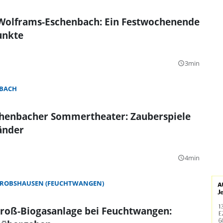
 Wolframs-Eschenbach: Ein Festwochenende
unkte
3min
query_builder
BACH
henbacher Sommertheater: Zauberspiele
änder
4min
query_builder
ROBSHAUSEN (FEUCHTWANGEN)
roß-Biogasanlage bei Feuchtwangen: