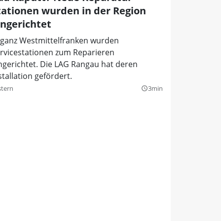
tationen wurden in der Region
ingerichtet
 ganz Westmittelfranken wurden
rvicestationen zum Reparieren
ngerichtet. Die LAG Rangau hat deren
stallation gefördert.
stern
3min
query_builder