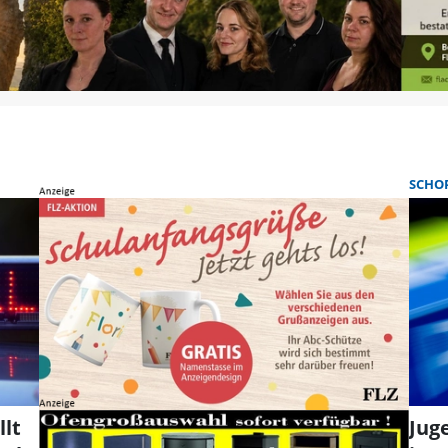
SCHO
lt
Jug