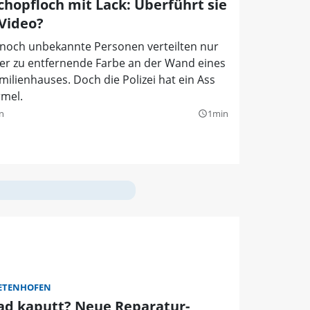
Schopfloch mit Lack: Überführt sie
 Video?
 noch unbekannte Personen verteilten nur
er zu entfernende Farbe an der Wand eines
milienhauses. Doch die Polizei hat ein Ass
rmel.
n
1min
query_builder
ETENHOFEN
ad kaputt? Neue Reparatur-