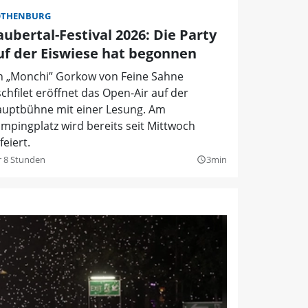
OTHENBURG
aubertal-Festival 2026: Die Party
uf der Eiswiese hat begonnen
n „Monchi” Gorkow von Feine Sahne
schfilet eröffnet das Open-Air auf der
uptbühne mit einer Lesung. Am
mpingplatz wird bereits seit Mittwoch
feiert.
r 8 Stunden
3min
query_builder