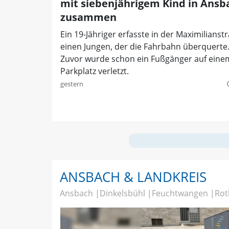
mit siebenjährigem Kind in Ansb
zusammen
Ein 19-Jähriger erfasste in der Maximilianst
einen Jungen, der die Fahrbahn überquerte
Zuvor wurde schon ein Fußgänger auf eine
Parkplatz verletzt.
gestern
quer
ANSBACH & LANDKREIS
Ansbach
Dinkelsbühl
Feuchtwangen
Rot