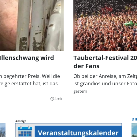
 Illenschwang wird
Taubertal-Festival 2
der Fans
n begehrter Preis. Weil die
Ob bei der Anreise, am Zel
ige erstattet hat, ist das
ist grandios und unser Fot
gestern
4min
query_builder
DI