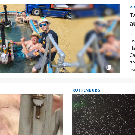
R
T
a
Ja
Fi
Ha
Ca
ge
vo
ROTHENBURG