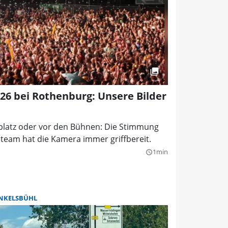
026 bei Rothenburg: Unsere Bilder
tplatz oder vor den Bühnen: Die Stimmung
oteam hat die Kamera immer griffbereit.
1min
query_builder
NKELSBÜHL