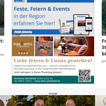
t:
F
S
b
min
ge