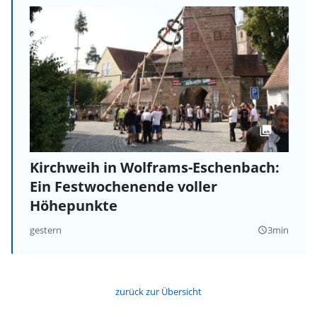
Kirchweih in Wolframs-Eschenbach:
Ein Festwochenende voller
Höhepunkte
gestern
3min
query_builder
zurück zur Übersicht