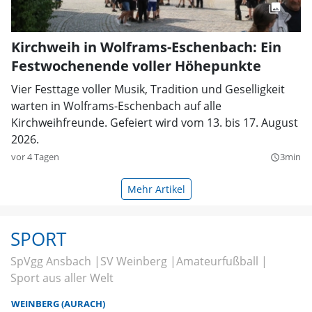
Kirchweih in Wolframs-Eschenbach: Ein
Festwochenende voller Höhepunkte
Vier Festtage voller Musik, Tradition und Geselligkeit
warten in Wolframs-Eschenbach auf alle
Kirchweihfreunde. Gefeiert wird vom 13. bis 17. August
2026.
vor 4 Tagen
3min
query_builder
Mehr Artikel
SPORT
SpVgg Ansbach
SV Weinberg
Amateurfußball
Sport aus aller Welt
WEINBERG (AURACH)