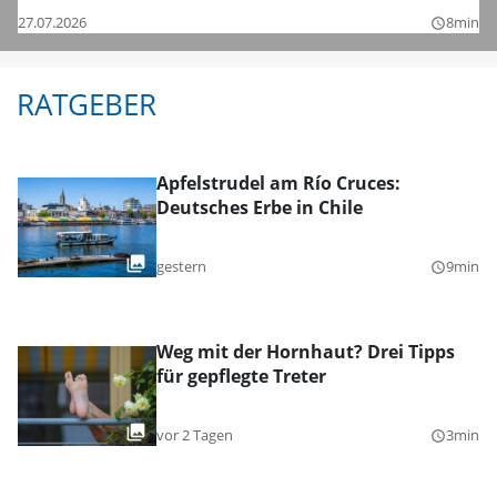
27.07.2026
8min
query_builder
RATGEBER
Apfelstrudel am Río Cruces:
Deutsches Erbe in Chile
gestern
9min
query_builder
Weg mit der Hornhaut? Drei Tipps
für gepflegte Treter
vor 2 Tagen
3min
query_builder