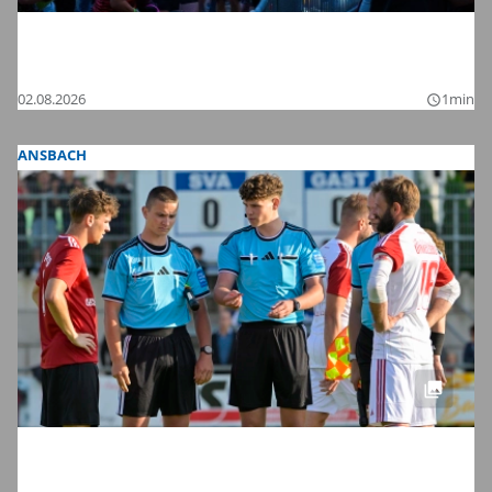
Tanzen bis in die Nacht: Die Bilder vom
Chamaeleon Festival 2026 bei Schnelldorf
02.08.2026
1min
query_builder
ANSBACH
Saisonstart in der Regionalliga und den
Bezirksligen – das sind die Bilder