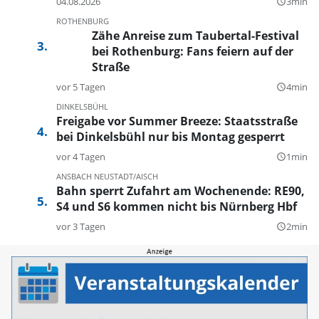
04.08.2026
3min
query_builder
ROTHENBURG
Zähe Anreise zum Taubertal-Festival
bei Rothenburg: Fans feiern auf der
Straße
vor 5 Tagen
4min
query_builder
DINKELSBÜHL
Freigabe vor Summer Breeze: Staatsstraße
bei Dinkelsbühl nur bis Montag gesperrt
vor 4 Tagen
1min
query_builder
ANSBACH
NEUSTADT/AISCH
Bahn sperrt Zufahrt am Wochenende: RE90,
S4 und S6 kommen nicht bis Nürnberg Hbf
vor 3 Tagen
2min
query_builder