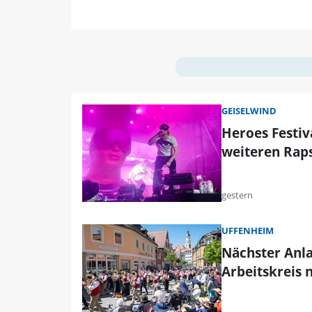
GEISELWIND
Heroes Festiva
weiteren Rap
gestern
UFFENHEIM
Nächster Anla
Arbeitskreis 