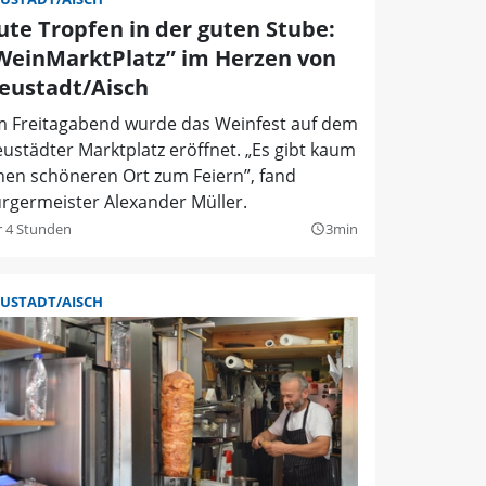
ute Tropfen in der guten Stube:
WeinMarktPlatz” im Herzen von
eustadt/Aisch
 Freitagabend wurde das Weinfest auf dem
ustädter Marktplatz eröffnet. „Es gibt kaum
nen schöneren Ort zum Feiern”, fand
rgermeister Alexander Müller.
r 4 Stunden
3min
query_builder
USTADT/AISCH