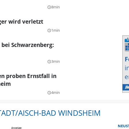
8min
query_builder
er wird verletzt
1min
query_builder
r bei Schwarzenberg:
3min
query_builder
n proben Ernstfall in
heim
4min
query_builder
STADT/AISCH-BAD WINDSHEIM
NEUS