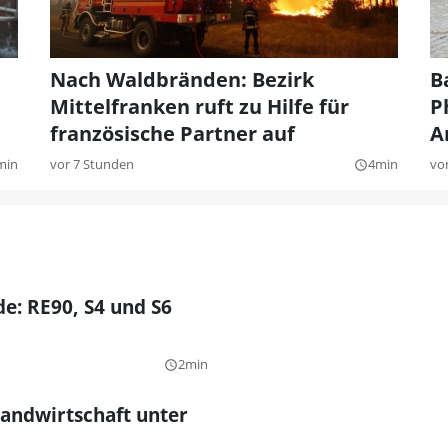
Nach Waldbränden: Bezirk
B
Mittelfranken ruft zu Hilfe für
P
französische Partner auf
A
min
vor 7 Stunden
4min
vo
query_builder
e: RE90, S4 und S6
2min
query_builder
Landwirtschaft unter