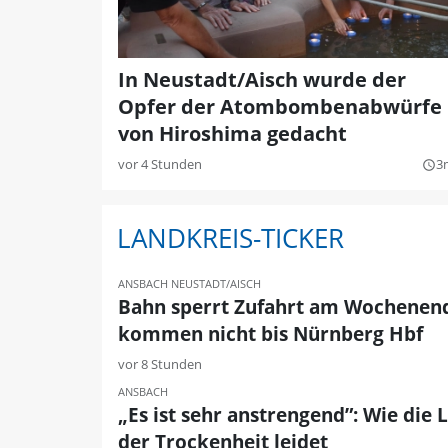
In Neustadt/Aisch wurde der
Opfer der Atombombenabwürfe
von Hiroshima gedacht
vor 4 Stunden
3
query_builder
LANDKREIS-TICKER
ANSBACH
NEUSTADT/AISCH
Bahn sperrt Zufahrt am Wochenend
kommen nicht bis Nürnberg Hbf
vor 8 Stunden
ANSBACH
„Es ist sehr anstrengend”: Wie die 
der Trockenheit leidet