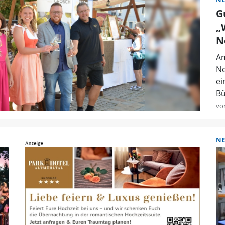
G
„
N
Am
Ne
ei
Bü
vo
NE