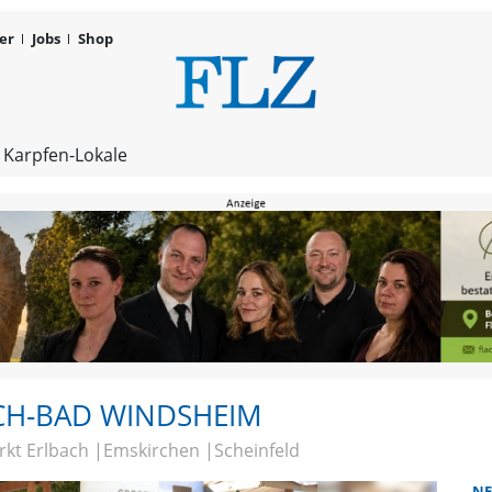
er
Jobs
Shop
Neustadt/Ai
 Karpfen-Lokale
CH-BAD WINDSHEIM
rkt Erlbach
Emskirchen
Scheinfeld
NE