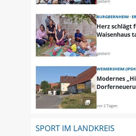
gestern
BURGBERNHEIM
E
Herz schlägt 
Waisenhaus ta
gestern
WEIMERSHEIM (IPSH
Modernes „Hig
Dorferneueru
vor 2 Tagen
SPORT IM LANDKREIS