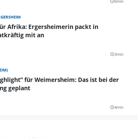
6min
query_builder
RGERSHEIM
für Afrika: Ergersheimerin packt in
tkräftig mit an
3min
query_builder
EIM)
hlight” für Weimersheim: Das ist bei der
ng geplant
4min
query_builder