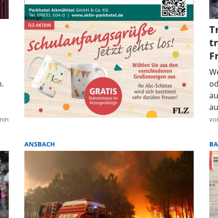
T
t
F
We
.
od
au
au
min
vo
ANSBACH
BA