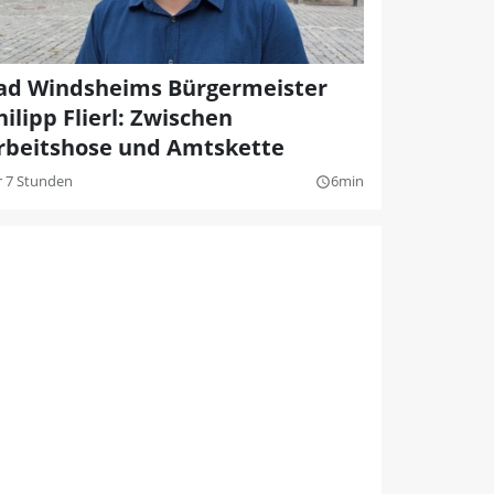
ad Windsheims Bürgermeister
hilipp Flierl: Zwischen
rbeitshose und Amtskette
r 7 Stunden
6min
query_builder