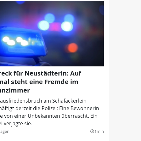
reck für Neustädterin: Auf
mal steht eine Fremde im
hnzimmer
Hausfriedensbruch am Schafäckerlein
äftigt derzeit die Polizei: Eine Bewohnerin
e von einer Unbekannten überrascht. Ein
i verjagte sie.
Tagen
1min
query_builder