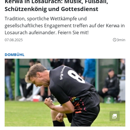
Kerwa in Losaurach: Musik, Fußball,
Schützenkönig und Gottesdienst
Tradition, sportliche Wettkämpfe und
gesellschaftliches Engagement treffen auf der Kerwa in
Losaurach aufeinander. Feiern Sie mit!
07.08.2025
3min
query_builder
DOMBÜHL