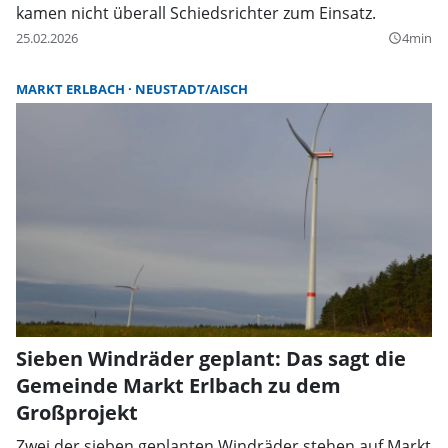
kamen nicht überall Schiedsrichter zum Einsatz.
25.02.2026
4min
query_builder
MARKT ERLBACH
NEUSTADT/AISCH
Sieben Windräder geplant: Das sagt die
Gemeinde Markt Erlbach zu dem
Großprojekt
Zwei der sieben geplanten Windräder stehen auf Markt