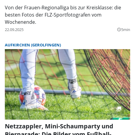
Von der Frauen-Regionalliga bis zur Kreisklasse: die
besten Fotos der FLZ-Sportfotografen vom
Wochenende.
22.09.2025
5min
query_builder
AUFKIRCHEN (GEROLFINGEN)
Netzzappler, Mini-Schaumparty und
Bierparade: Die Bilder vom Fußball-