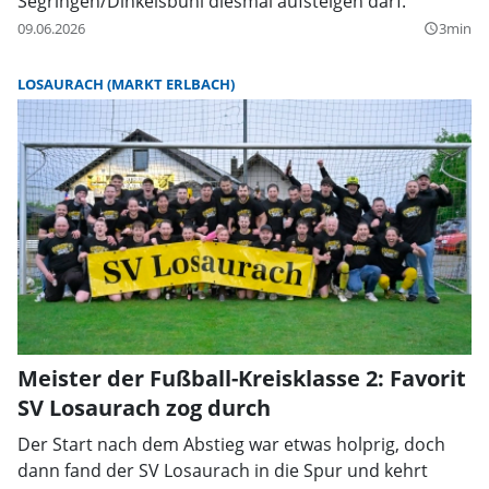
Segringen/Dinkelsbühl diesmal aufsteigen darf.
09.06.2026
3min
query_builder
LOSAURACH (MARKT ERLBACH)
Meister der Fußball-Kreisklasse 2: Favorit
SV Losaurach zog durch
Der Start nach dem Abstieg war etwas holprig, doch
dann fand der SV Losaurach in die Spur und kehrt