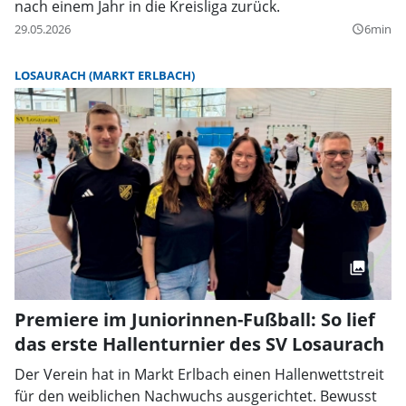
nach einem Jahr in die Kreisliga zurück.
29.05.2026
6min
query_builder
LOSAURACH (MARKT ERLBACH)
Premiere im Juniorinnen-Fußball: So lief
das erste Hallenturnier des SV Losaurach
Der Verein hat in Markt Erlbach einen Hallenwettstreit
für den weiblichen Nachwuchs ausgerichtet. Bewusst