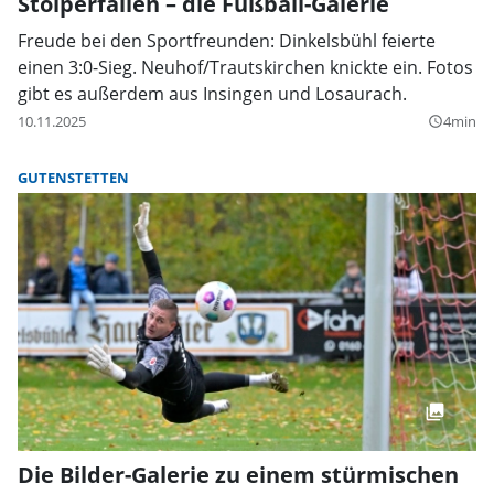
Stolperfallen – die Fußball-Galerie
Freude bei den Sportfreunden: Dinkelsbühl feierte
einen 3:0-Sieg. Neuhof/Trautskirchen knickte ein. Fotos
gibt es außerdem aus Insingen und Losaurach.
10.11.2025
4min
query_builder
GUTENSTETTEN
Die Bilder-Galerie zu einem stürmischen