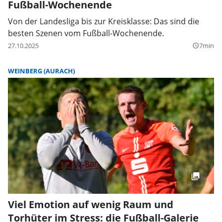
Fußball-Wochenende
Von der Landesliga bis zur Kreisklasse: Das sind die
besten Szenen vom Fußball-Wochenende.
27.10.2025
7min
query_builder
WEINBERG (AURACH)
Viel Emotion auf wenig Raum und
Torhüter im Stress: die Fußball-Galerie