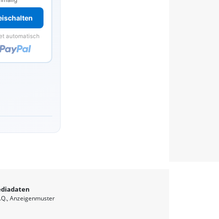
reischalten
et automatisch
diadaten
.Q.
Anzeigenmuster