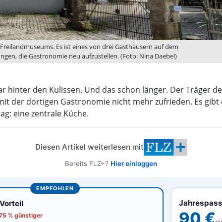
 Freilandmuseums. Es ist eines von drei Gasthäusern auf dem
ngen, die Gastronomie neu aufzustellen. (Foto: Nina Daebel)
ar hinter den Kulissen. Und das schon länger. Der Träger 
it der dortigen Gastronomie nicht mehr zufrieden. Es gibt
ag: eine zentrale Küche.
Diesen Artikel weiterlesen mit
Bereits FLZ+?
Hier einloggen
EMPFOHLEN
Jahrespas
orteil
90 €
 75 % günstiger
ei