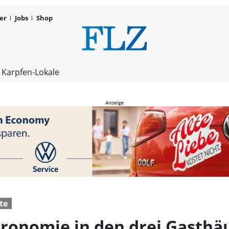
er
Jobs
Shop
Unmut über 
 Karpfen-Lokale
te
ronomie in den drei Gasthä