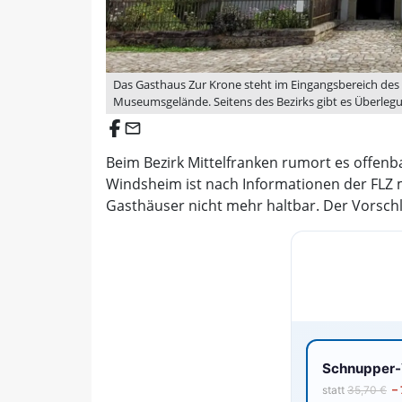
Das Gasthaus Zur Krone steht im Eingangsbereich des
Museumsgelände. Seitens des Bezirks gibt es Überlegu
email
Beim Bezirk Mittelfranken rumort es offenb
Windsheim ist nach Informationen der FLZ m
Gasthäuser nicht mehr haltbar. Der Vorschl
Schnupper-V
statt
35,70 €
–