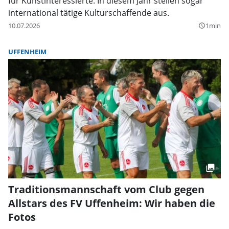
für Kunstinteressierte. In diesem Jahr stellen sogar
international tätige Kulturschaffende aus.
10.07.2026
1min
query_builder
UFFENHEIM
Traditionsmannschaft vom Club gegen
Allstars des FV Uffenheim: Wir haben die
Fotos