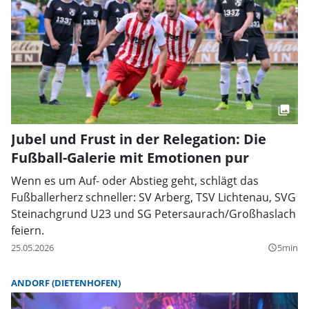
Jubel und Frust in der Relegation: Die
Fußball-Galerie mit Emotionen pur
Wenn es um Auf- oder Abstieg geht, schlägt das
Fußballerherz schneller: SV Arberg, TSV Lichtenau, SVG
Steinachgrund U23 und SG Petersaurach/Großhaslach
feiern.
25.05.2026
5min
query_builder
ANDORF (DIETENHOFEN)