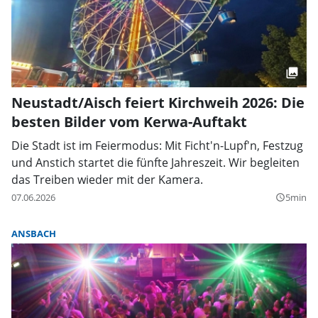
Neustadt/Aisch feiert Kirchweih 2026: Die
besten Bilder vom Kerwa-Auftakt
Die Stadt ist im Feiermodus: Mit Ficht'n-Lupf'n, Festzug
und Anstich startet die fünfte Jahreszeit. Wir begleiten
das Treiben wieder mit der Kamera.
07.06.2026
5min
query_builder
ANSBACH