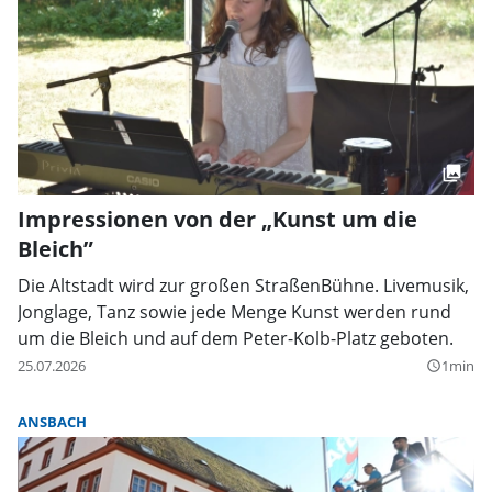
Impressionen von der „Kunst um die
Bleich”
Die Altstadt wird zur großen StraßenBühne. Livemusik,
Jonglage, Tanz sowie jede Menge Kunst werden rund
um die Bleich und auf dem Peter-Kolb-Platz geboten.
25.07.2026
1min
query_builder
ANSBACH