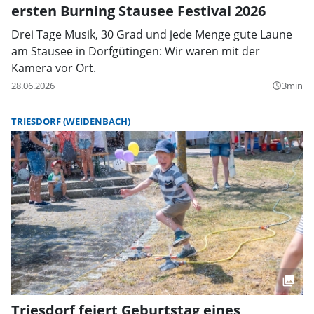
ersten Burning Stausee Festival 2026
Drei Tage Musik, 30 Grad und jede Menge gute Laune
am Stausee in Dorfgütingen: Wir waren mit der
Kamera vor Ort.
28.06.2026
3min
query_builder
TRIESDORF (WEIDENBACH)
Triesdorf feiert Geburtstag eines