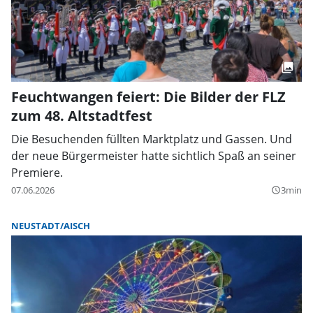
Feuchtwangen feiert: Die Bilder der FLZ
zum 48. Altstadtfest
Die Besuchenden füllten Marktplatz und Gassen. Und
der neue Bürgermeister hatte sichtlich Spaß an seiner
Premiere.
07.06.2026
3min
query_builder
NEUSTADT/AISCH