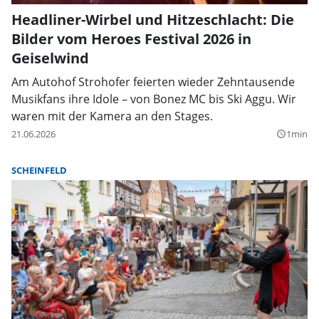
Headliner-Wirbel und Hitzeschlacht: Die
Bilder vom Heroes Festival 2026 in
Geiselwind
Am Autohof Strohofer feierten wieder Zehntausende
Musikfans ihre Idole – von Bonez MC bis Ski Aggu. Wir
waren mit der Kamera an den Stages.
21.06.2026
1min
query_builder
SCHEINFELD