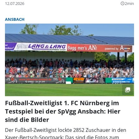
12.07.2026
2min
query_builder
ANSBACH
Fußball-Zweitligist 1. FC Nürnberg im
Testspiel bei der SpVgg Ansbach: Hier
sind die Bilder
Der Fußball-Zweitligist lockte 2852 Zuschauer in den
Xaver-Bertsch-Sportpark: Das sind die Fotos zum