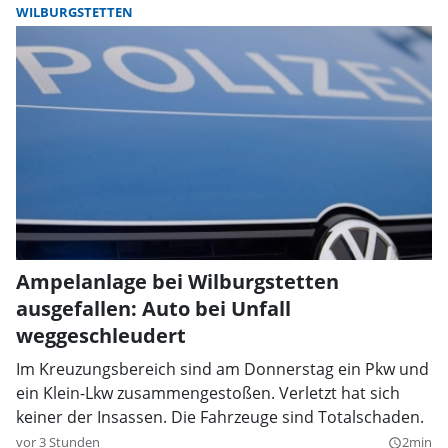
WILBURGSTETTEN
Ampelanlage bei Wilburgstetten
ausgefallen: Auto bei Unfall
weggeschleudert
Im Kreuzungsbereich sind am Donnerstag ein Pkw und
ein Klein-Lkw zusammengestoßen. Verletzt hat sich
keiner der Insassen. Die Fahrzeuge sind Totalschaden.
vor 3 Stunden
2min
query_builder