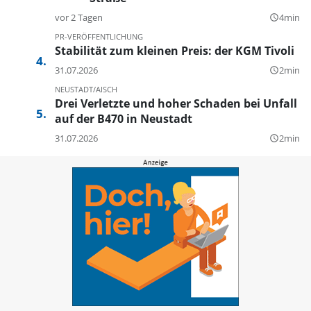
vor 2 Tagen
4min
query_builder
PR-VERÖFFENTLICHUNG
Stabilität zum kleinen Preis: der KGM Tivoli
31.07.2026
2min
query_builder
NEUSTADT/AISCH
Drei Verletzte und hoher Schaden bei Unfall
auf der B470 in Neustadt
31.07.2026
2min
query_builder