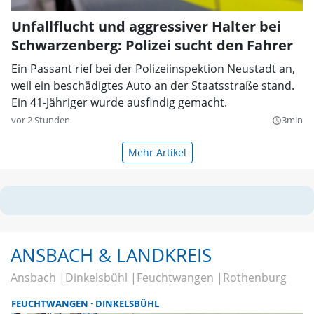
Unfallflucht und aggressiver Halter bei
Schwarzenberg: Polizei sucht den Fahrer
Ein Passant rief bei der Polizeiinspektion Neustadt an,
weil ein beschädigtes Auto an der Staatsstraße stand.
Ein 41-Jähriger wurde ausfindig gemacht.
vor 2 Stunden
3min
query_builder
Mehr Artikel
ANSBACH & LANDKREIS
Ansbach
Dinkelsbühl
Feuchtwangen
Rothenburg
FEUCHTWANGEN
DINKELSBÜHL