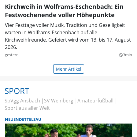
Kirchweih in Wolframs-Eschenbach: Ein
Festwochenende voller Höhepunkte
Vier Festtage voller Musik, Tradition und Geselligkeit
warten in Wolframs-Eschenbach auf alle
Kirchweihfreunde. Gefeiert wird vom 13. bis 17. August
2026.
gestern
3min
query_builder
Mehr Artikel
SPORT
SpVgg Ansbach
SV Weinberg
Amateurfußball
Sport aus aller Welt
NEUENDETTELSAU