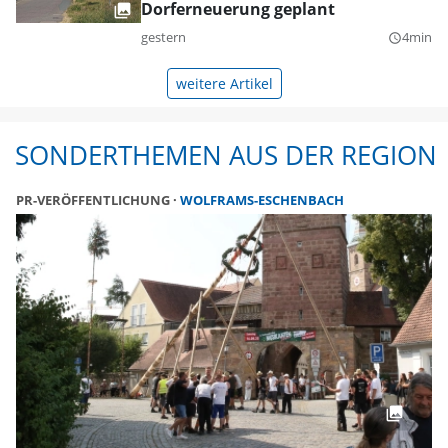
Dorferneuerung geplant
gestern
4min
query_builder
weitere Artikel
SONDERTHEMEN AUS DER REGION
PR-VERÖFFENTLICHUNG
WOLFRAMS-ESCHENBACH