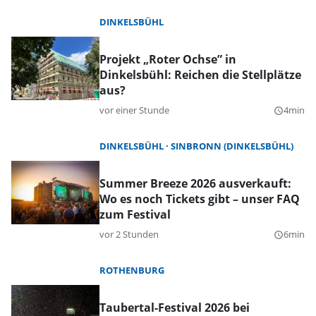
DINKELSBÜHL
Projekt „Roter Ochse” in
Dinkelsbühl: Reichen die Stellplätze
aus?
vor einer Stunde
4min
query_builder
DINKELSBÜHL
SINBRONN (DINKELSBÜHL)
Summer Breeze 2026 ausverkauft:
Wo es noch Tickets gibt – unser FAQ
zum Festival
vor 2 Stunden
6min
query_builder
ROTHENBURG
Taubertal-Festival 2026 bei