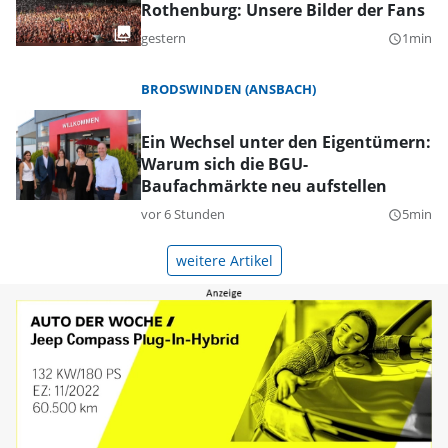
Rothenburg: Unsere Bilder der Fans
gestern
1min
query_builder
BRODSWINDEN (ANSBACH)
Ein Wechsel unter den Eigentümern:
Warum sich die BGU-
Baufachmärkte neu aufstellen
vor 6 Stunden
5min
query_builder
weitere Artikel