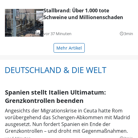
Stallbrand: Über 1.000 tote
Schweine und Millionenschaden
vor 37 Minuten
3min
query_builder
Mehr Artikel
DEUTSCHLAND & DIE WELT
Spanien stellt Italien Ultimatum:
Grenzkontrollen beenden
Angesichts der Migrationskrise in Ceuta hatte Rom
vorübergehend das Schengen-Abkommen mit Madrid
ausgesetzt. Nun fordert Spanien ein Ende der
Grenzkontrollen – und droht mit Gegenmaßnahmen.