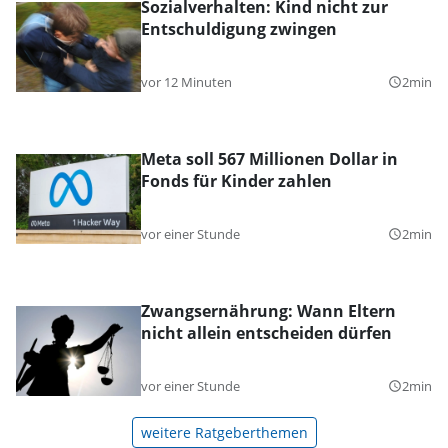
Sozialverhalten: Kind nicht zur
Entschuldigung zwingen
vor 12 Minuten
2min
query_builder
Meta soll 567 Millionen Dollar in
Fonds für Kinder zahlen
vor einer Stunde
2min
query_builder
Zwangsernährung: Wann Eltern
nicht allein entscheiden dürfen
vor einer Stunde
2min
query_builder
weitere Ratgeberthemen