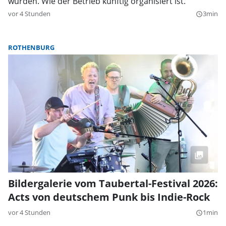
würden. Wie der Betrieb künftig organisiert ist.
vor 4 Stunden
3min
query_builder
ROTHENBURG
Bildergalerie vom Taubertal-Festival 2026:
Acts von deutschem Punk bis Indie-Rock
vor 4 Stunden
1min
query_builder