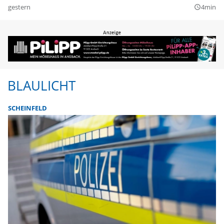
gestern
4min
query_builder
BLAULICHT
SCHEINFELD