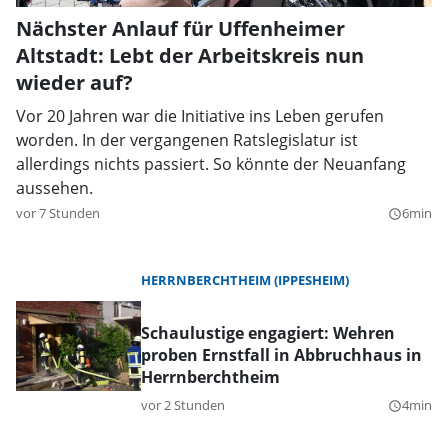
Nächster Anlauf für Uffenheimer
Altstadt: Lebt der Arbeitskreis nun
wieder auf?
Vor 20 Jahren war die Initiative ins Leben gerufen
worden. In der vergangenen Ratslegislatur ist
allerdings nichts passiert. So könnte der Neuanfang
aussehen.
vor 7 Stunden
6min
query_builder
HERRNBERCHTHEIM (IPPESHEIM)
Schaulustige engagiert: Wehren
proben Ernstfall in Abbruchhaus in
Herrnberchtheim
vor 2 Stunden
4min
query_builder