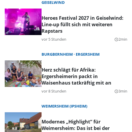
GEISELWIND
Heroes Festival 2027 in Geiselwind:
Line-up füllt sich mit weiteren
Rapstars
vor 5 Stunden
2min
query_builder
BURGBERNHEIM
ERGERSHEIM
Herz schlägt für Afrika:
Ergersheimerin packt in
Waisenhaus tatkräftig mit an
vor 8 Stunden
3min
query_builder
WEIMERSHEIM (IPSHEIM)
Modernes „Highlight” für
Weimersheim: Das ist bei der