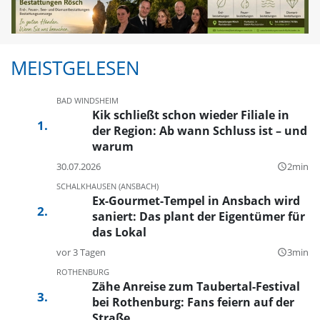
MEISTGELESEN
BAD WINDSHEIM
Kik schließt schon wieder Filiale in
der Region: Ab wann Schluss ist – und
warum
30.07.2026
2min
query_builder
SCHALKHAUSEN (ANSBACH)
Ex-Gourmet-Tempel in Ansbach wird
saniert: Das plant der Eigentümer für
das Lokal
vor 3 Tagen
3min
query_builder
ROTHENBURG
Zähe Anreise zum Taubertal-Festival
bei Rothenburg: Fans feiern auf der
Straße