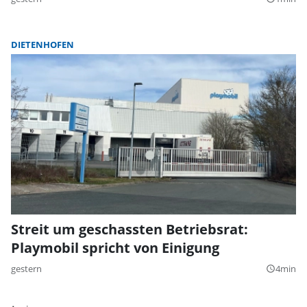
DIETENHOFEN
Streit um geschassten Betriebsrat:
Playmobil spricht von Einigung
gestern
4min
query_builder