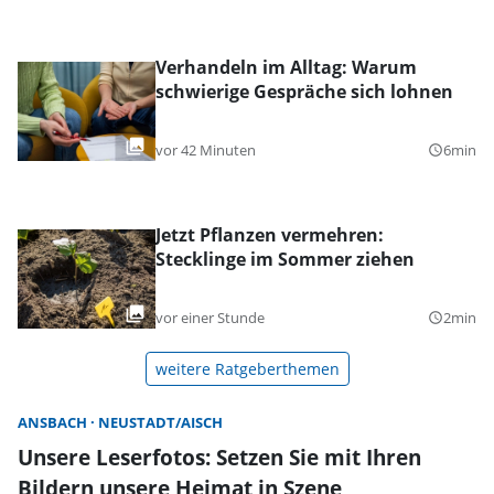
Verhandeln im Alltag: Warum
schwierige Gespräche sich lohnen
vor 42 Minuten
6min
query_builder
Jetzt Pflanzen vermehren:
Stecklinge im Sommer ziehen
vor einer Stunde
2min
query_builder
weitere Ratgeberthemen
ANSBACH
NEUSTADT/AISCH
Unsere Leserfotos: Setzen Sie mit Ihren
Bildern unsere Heimat in Szene