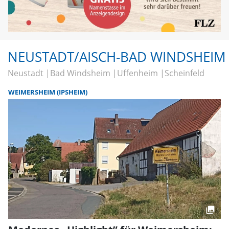
NEUSTADT/AISCH-BAD WINDSHEIM
Neustadt
Bad Windsheim
Uffenheim
Scheinfeld
WEIMERSHEIM (IPSHEIM)