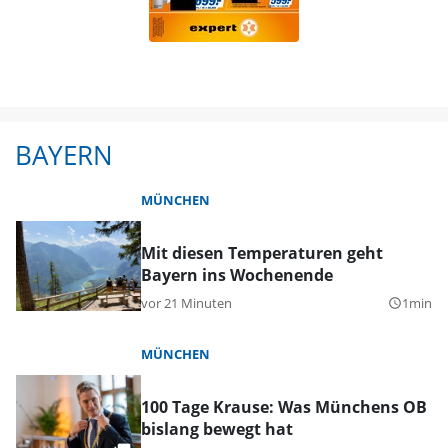
BAYERN
MÜNCHEN
Mit diesen Temperaturen geht
Bayern ins Wochenende
vor 21 Minuten
1min
query_builder
MÜNCHEN
100 Tage Krause: Was Münchens OB
bislang bewegt hat