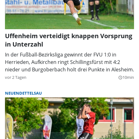
Uffenheim verteidigt knappen Vorsprung
in Unterzahl
In der Fußball-Bezirksliga gewinnt der FVU 1:0 in
Herrieden, Aufkirchen ringt Schillingsfürst mit 4:2
nieder und Burgoberbach holt drei Punkte in Alesheim.
vor 2 Tagen
10min
query_builder
NEUENDETTELSAU