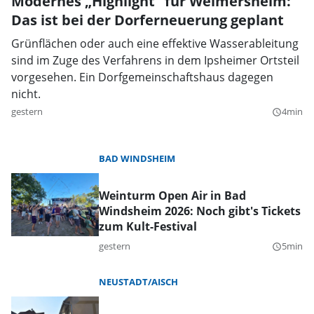
Modernes „Highlight” für Weimersheim:
Das ist bei der Dorferneuerung geplant
Grünflächen oder auch eine effektive Wasserableitung
sind im Zuge des Verfahrens in dem Ipsheimer Ortsteil
vorgesehen. Ein Dorfgemeinschaftshaus dagegen
nicht.
gestern
4min
query_builder
BAD WINDSHEIM
Weinturm Open Air in Bad
Windsheim 2026: Noch gibt's Tickets
zum Kult-Festival
gestern
5min
query_builder
NEUSTADT/AISCH