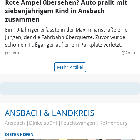
Rote Ampel übersehen? Auto prallt mit
siebenjährigem Kind in Ansbach
zusammen
Ein 19-Jähriger erfasste in der Maximilianstraße einen
Jungen, der die Fahrbahn überquerte. Zuvor wurde
schon ein Fußgänger auf einem Parkplatz verletzt.
gestern
2min
query_builder
Mehr Artikel
ANSBACH & LANDKREIS
Ansbach
Dinkelsbühl
Feuchtwangen
Rothenburg
DIETENHOFEN