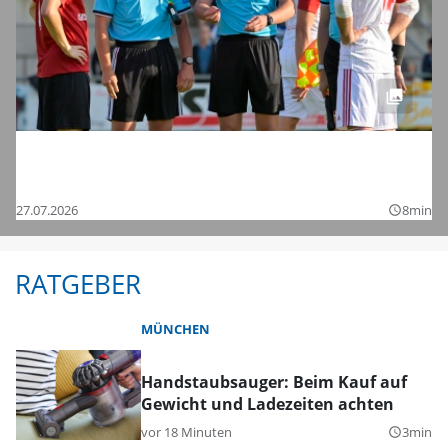
Saisonstart in der Regionalliga und den
Bezirksligen – das sind die Bilder
27.07.2026
8min
query_builder
RATGEBER
MÜNCHEN
Handstaubsauger: Beim Kauf auf
Gewicht und Ladezeiten achten
vor 18 Minuten
3min
query_builder