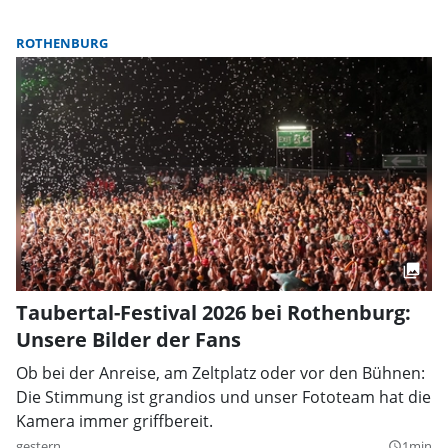
ROTHENBURG
Taubertal-Festival 2026 bei Rothenburg:
Unsere Bilder der Fans
Ob bei der Anreise, am Zeltplatz oder vor den Bühnen:
Die Stimmung ist grandios und unser Fototeam hat die
Kamera immer griffbereit.
gestern
1min
query_builder