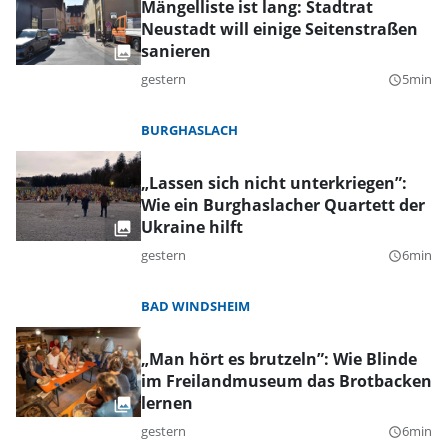
Mängelliste ist lang: Stadtrat
Neustadt will einige Seitenstraßen
sanieren
gestern
5min
query_builder
BURGHASLACH
„Lassen sich nicht unterkriegen”:
Wie ein Burghaslacher Quartett der
Ukraine hilft
gestern
6min
query_builder
BAD WINDSHEIM
„Man hört es brutzeln”: Wie Blinde
im Freilandmuseum das Brotbacken
lernen
gestern
6min
query_builder