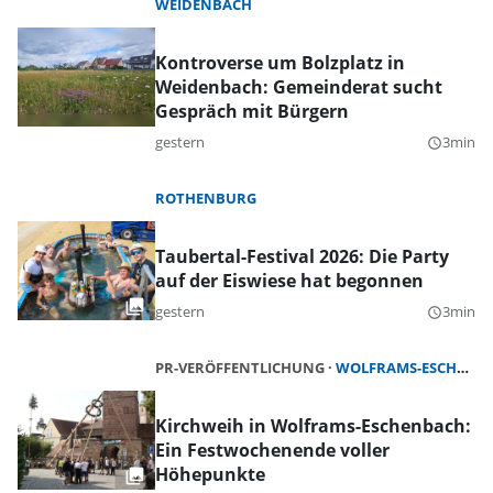
WEIDENBACH
Kontroverse um Bolzplatz in
Weidenbach: Gemeinderat sucht
Gespräch mit Bürgern
gestern
3min
query_builder
ROTHENBURG
Taubertal-Festival 2026: Die Party
auf der Eiswiese hat begonnen
gestern
3min
query_builder
PR-VERÖFFENTLICHUNG
WOLFRAMS-ESCHENBACH
Kirchweih in Wolframs-Eschenbach:
Ein Festwochenende voller
Höhepunkte