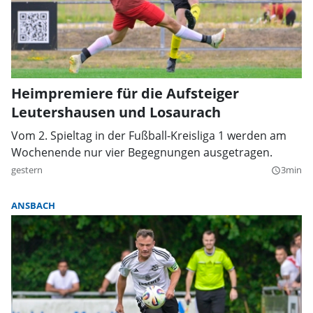
Heimpremiere für die Aufsteiger
Leutershausen und Losaurach
Vom 2. Spieltag in der Fußball-Kreisliga 1 werden am
Wochenende nur vier Begegnungen ausgetragen.
gestern
3min
query_builder
ANSBACH