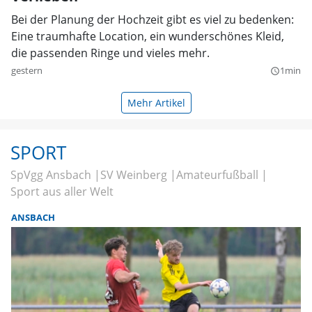
Bei der Planung der Hochzeit gibt es viel zu bedenken:
Eine traumhafte Location, ein wunderschönes Kleid,
die passenden Ringe und vieles mehr.
gestern
1min
query_builder
Mehr Artikel
SPORT
SpVgg Ansbach
SV Weinberg
Amateurfußball
Sport aus aller Welt
ANSBACH