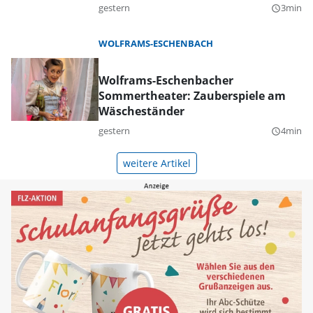
gestern
3min
query_builder
WOLFRAMS-ESCHENBACH
Wolframs-Eschenbacher
Sommertheater: Zauberspiele am
Wäscheständer
gestern
4min
query_builder
weitere Artikel