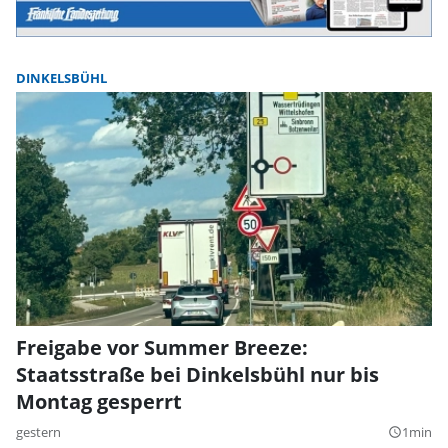
DINKELSBÜHL
Freigabe vor Summer Breeze:
Staatsstraße bei Dinkelsbühl nur bis
Montag gesperrt
gestern
1min
query_builder