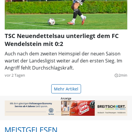
TSC Neuendettelsau unterliegt dem FC
Wendelstein mit 0:2
Auch nach dem zweiten Heimspiel der neuen Saison
wartet der Landesligist weiter auf den ersten Sieg. Im
Angriff fehlt Durchschlagskraft.
vor 2 Tagen
2min
query_builder
Mehr Artikel
MEISTGELESEN