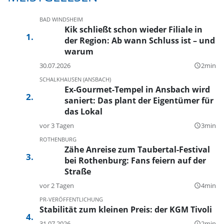
BAD WINDSHEIM
Kik schließt schon wieder Filiale in
der Region: Ab wann Schluss ist – und
warum
30.07.2026
2min
query_builder
SCHALKHAUSEN (ANSBACH)
Ex-Gourmet-Tempel in Ansbach wird
saniert: Das plant der Eigentümer für
das Lokal
vor 3 Tagen
3min
query_builder
ROTHENBURG
Zähe Anreise zum Taubertal-Festival
bei Rothenburg: Fans feiern auf der
Straße
vor 2 Tagen
4min
query_builder
PR-VERÖFFENTLICHUNG
Stabilität zum kleinen Preis: der KGM Tivoli
31.07.2026
2min
query_builder