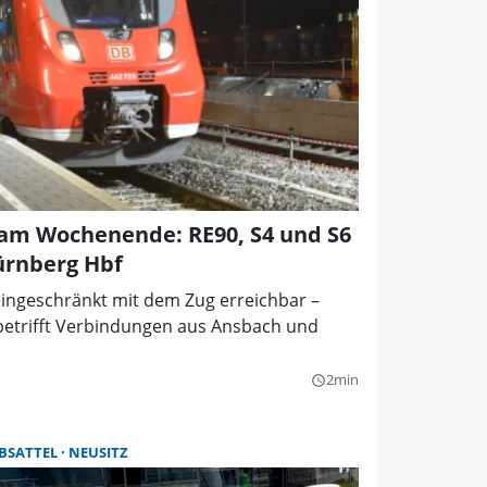
 am Wochenende: RE90, S4 und S6
ürnberg Hbf
ingeschränkt mit dem Zug erreichbar –
s betrifft Verbindungen aus Ansbach und
2min
query_builder
BSATTEL
NEUSITZ