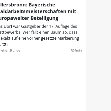
illersbronn: Bayerische
aldarbeitsmeisterschaften mit
uropaweiter Beteiligung
s Dorf war Gastgeber der 17. Auflage des
ttbewerbs. Wer fällt einen Baum so, dass
 exakt auf eine vorher gesetzte Markierung
ürzt?
r einer Stunde
4min
query_builder