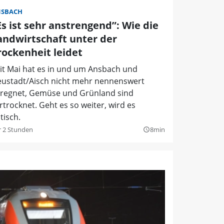
SBACH
Es ist sehr anstrengend”: Wie die
andwirtschaft unter der
rockenheit leidet
it Mai hat es in und um Ansbach und
ustadt/Aisch nicht mehr nennenswert
regnet, Gemüse und Grünland sind
rtrocknet. Geht es so weiter, wird es
itisch.
r 2 Stunden
8min
query_builder