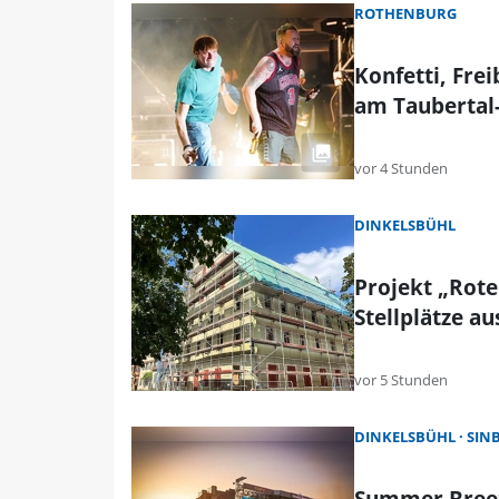
ROTHENBURG
Konfetti, Fre
am Taubertal-
vor 4 Stunden
DINKELSBÜHL
Projekt „Rote
Stellplätze au
vor 5 Stunden
DINKELSBÜHL
SIN
Summer Breez