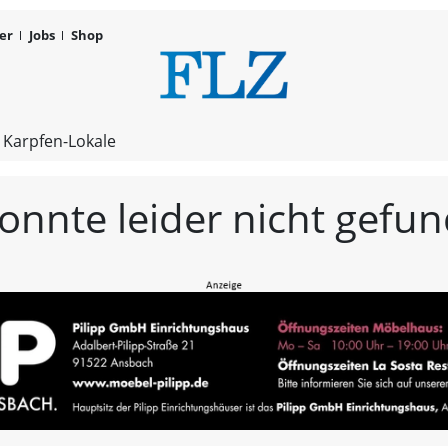
er
Jobs
Shop
FLZ – Nachr
 Karpfen-Lokale
konnte leider nicht gef