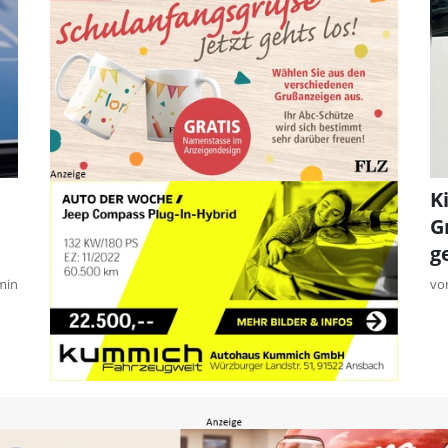
K
G
g
min
vo