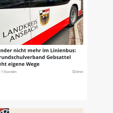
inder nicht mehr im Linienbus:
rundschulverband Gebsattel
eht eigene Wege
r 7 Stunden
3min
query_builder