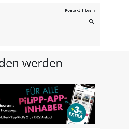
Kontakt
Login
search
ichten aus Westmittelfr
unden werden