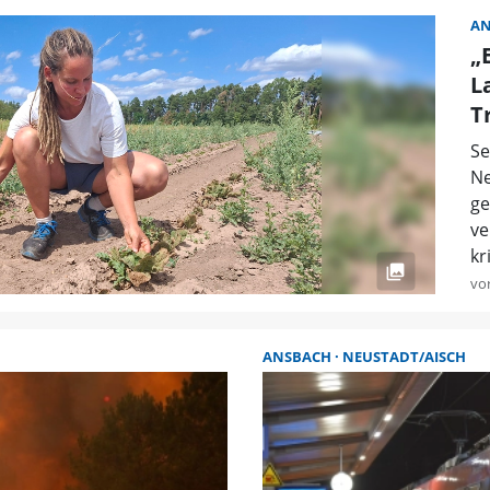
AN
„
L
T
Se
Ne
ge
ve
kr
vo
ANSBACH
NEUSTADT/AISCH