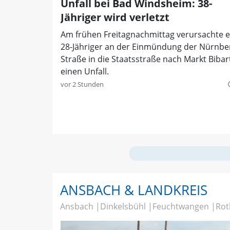
Unfall bei Bad Windsheim: 38-
Jähriger wird verletzt
Am frühen Freitagnachmittag verursachte e
28-Jähriger an der Einmündung der Nürnbe
Straße in die Staatsstraße nach Markt Bibar
einen Unfall.
vor 2 Stunden
quer
ANSBACH & LANDKREIS
Ansbach
Dinkelsbühl
Feuchtwangen
Rot