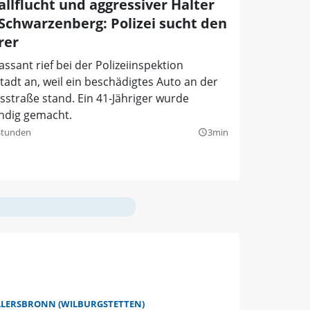
allflucht und aggressiver Halter
 Schwarzenberg: Polizei sucht den
rer
assant rief bei der Polizeiinspektion
adt an, weil ein beschädigtes Auto an der
sstraße stand. Ein 41-Jähriger wurde
indig gemacht.
Stunden
3min
query_builder
LLERSBRONN (WILBURGSTETTEN)