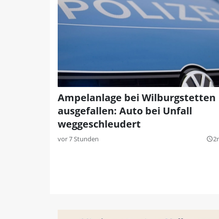
Ampelanlage bei Wilburgstetten
ausgefallen: Auto bei Unfall
weggeschleudert
vor 7 Stunden
2
query_builder