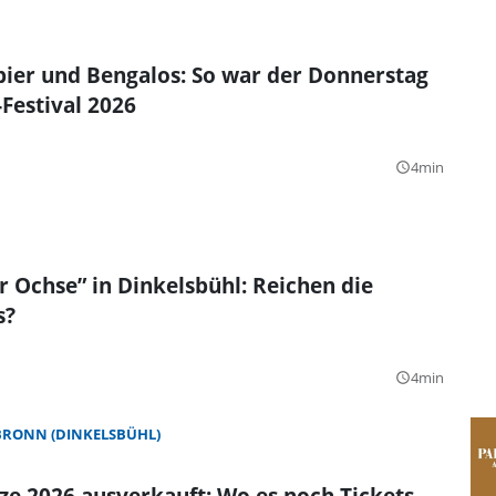
ibier und Bengalos: So war der Donnerstag
Festival 2026
4min
query_builder
r Ochse” in Dinkelsbühl: Reichen die
s?
4min
query_builder
BRONN (DINKELSBÜHL)
e 2026 ausverkauft: Wo es noch Tickets