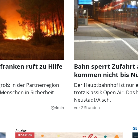
ranken ruft zu Hilfe
Bahn sperrt Zufahrt
kommen nicht bis N
groß: In der Partnerregion
Der Hauptbahnhof ist nur e
Menschen in Sicherheit
trotz Klassik Open Air. Da
Neustadt/Aisch.
4min
vor 2 Stunden
query_builder
GE