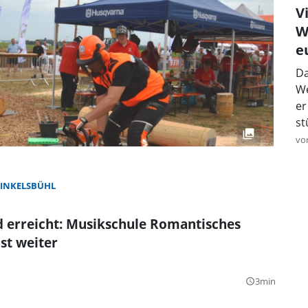
V
W
e
Da
We
er
st
vo
INKELSBÜHL
 erreicht: Musikschule Romantisches
st weiter
3min
query_builder