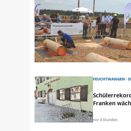
FEUCHTWANGEN
D
Schülerrekord
Franken wäch
vor 4 Stunden