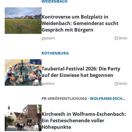
WEIDENBACH
Kontroverse um Bolzplatz in
Weidenbach: Gemeinderat sucht
Gespräch mit Bürgern
gestern
3min
query_builder
ROTHENBURG
Taubertal-Festival 2026: Die Party
auf der Eiswiese hat begonnen
gestern
3min
query_builder
PR-VERÖFFENTLICHUNG
WOLFRAMS-ESCHENBACH
Kirchweih in Wolframs-Eschenbach:
Ein Festwochenende voller
Höhepunkte