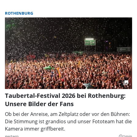
ROTHENBURG
Taubertal-Festival 2026 bei Rothenburg:
Unsere Bilder der Fans
Ob bei der Anreise, am Zeltplatz oder vor den Bühnen:
Die Stimmung ist grandios und unser Fototeam hat die
Kamera immer griffbereit.
gestern
1min
query_builder