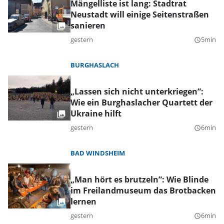
Mängelliste ist lang: Stadtrat
Neustadt will einige Seitenstraßen
sanieren
gestern
5min
query_builder
BURGHASLACH
„Lassen sich nicht unterkriegen”:
Wie ein Burghaslacher Quartett der
Ukraine hilft
gestern
6min
query_builder
BAD WINDSHEIM
„Man hört es brutzeln”: Wie Blinde
im Freilandmuseum das Brotbacken
lernen
gestern
6min
query_builder