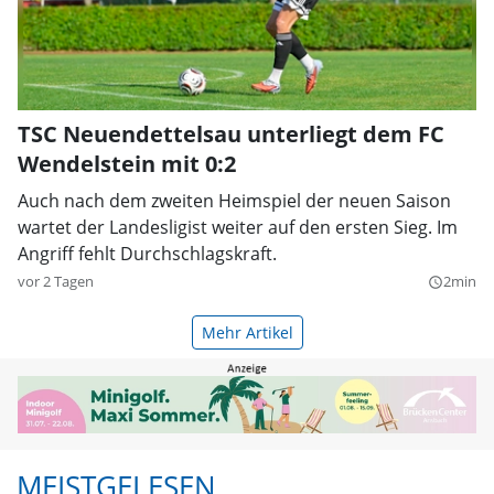
TSC Neuendettelsau unterliegt dem FC
Wendelstein mit 0:2
Auch nach dem zweiten Heimspiel der neuen Saison
wartet der Landesligist weiter auf den ersten Sieg. Im
Angriff fehlt Durchschlagskraft.
vor 2 Tagen
2min
query_builder
Mehr Artikel
MEISTGELESEN