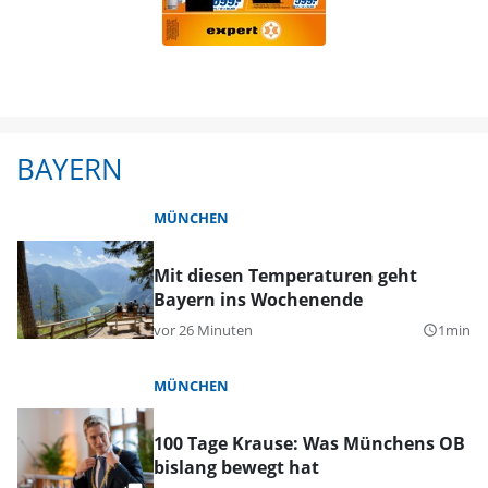
BAYERN
MÜNCHEN
Mit diesen Temperaturen geht
Bayern ins Wochenende
vor 26 Minuten
1min
query_builder
MÜNCHEN
100 Tage Krause: Was Münchens OB
bislang bewegt hat