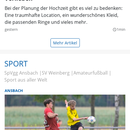
Bei der Planung der Hochzeit gibt es viel zu bedenken:
Eine traumhafte Location, ein wunderschönes Kleid,
die passenden Ringe und vieles mehr.
gestern
1min
query_builder
Mehr Artikel
SPORT
SpVgg Ansbach
SV Weinberg
Amateurfußball
Sport aus aller Welt
ANSBACH