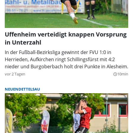
Uffenheim verteidigt knappen Vorsprung
in Unterzahl
In der Fußball-Bezirksliga gewinnt der FVU 1:0 in
Herrieden, Aufkirchen ringt Schillingsfürst mit 4:2
nieder und Burgoberbach holt drei Punkte in Alesheim.
vor 2 Tagen
10min
query_builder
NEUENDETTELSAU