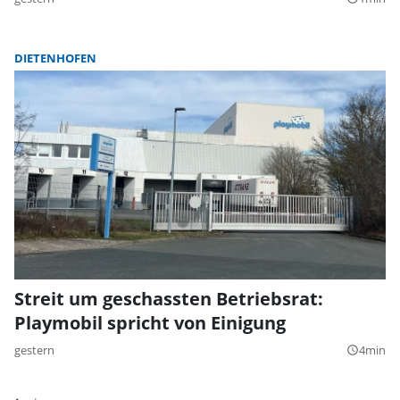
DIETENHOFEN
Streit um geschassten Betriebsrat:
Playmobil spricht von Einigung
gestern
4min
query_builder