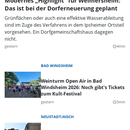
Modernes „Highlight” für Weimersheim:
Das ist bei der Dorferneuerung geplant
Grünflächen oder auch eine effektive Wasserableitung
sind im Zuge des Verfahrens in dem Ipsheimer Ortsteil
vorgesehen. Ein Dorfgemeinschaftshaus dagegen
nicht.
gestern
4min
query_builder
BAD WINDSHEIM
Weinturm Open Air in Bad
Windsheim 2026: Noch gibt's Tickets
zum Kult-Festival
gestern
5min
query_builder
NEUSTADT/AISCH