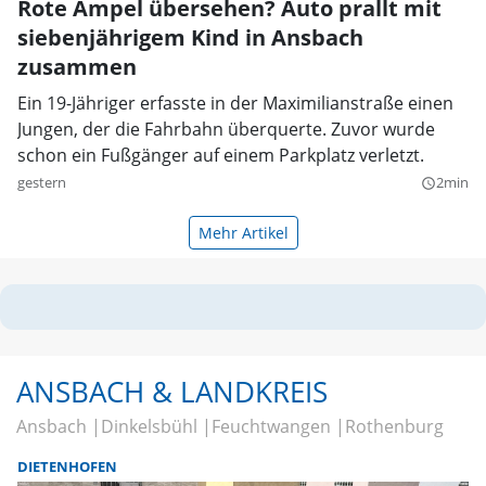
Rote Ampel übersehen? Auto prallt mit
siebenjährigem Kind in Ansbach
zusammen
Ein 19-Jähriger erfasste in der Maximilianstraße einen
Jungen, der die Fahrbahn überquerte. Zuvor wurde
schon ein Fußgänger auf einem Parkplatz verletzt.
gestern
2min
query_builder
Mehr Artikel
ANSBACH & LANDKREIS
Ansbach
Dinkelsbühl
Feuchtwangen
Rothenburg
DIETENHOFEN