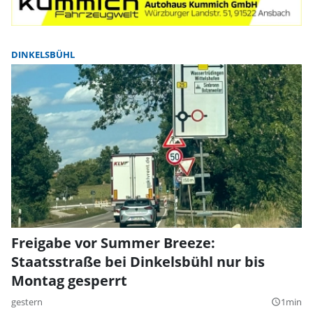
DINKELSBÜHL
Freigabe vor Summer Breeze:
Staatsstraße bei Dinkelsbühl nur bis
Montag gesperrt
gestern
1min
query_builder