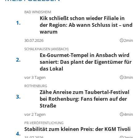
BAD WINDSHEIM
Kik schließt schon wieder Filiale in
der Region: Ab wann Schluss ist – und
warum
30.07.2026
2min
query_builder
SCHALKHAUSEN (ANSBACH)
Ex-Gourmet-Tempel in Ansbach wird
saniert: Das plant der Eigentümer für
das Lokal
vor 3 Tagen
3min
query_builder
ROTHENBURG
Zähe Anreise zum Taubertal-Festival
bei Rothenburg: Fans feiern auf der
Straße
vor 2 Tagen
4min
query_builder
PR-VERÖFFENTLICHUNG
Stabilität zum kleinen Preis: der KGM Tivoli
31.07.2026
2min
query_builder