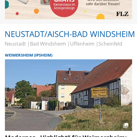
NEUSTADT/AISCH-BAD WINDSHEIM
Neustadt
Bad Windsheim
Uffenheim
Scheinfeld
WEIMERSHEIM (IPSHEIM)