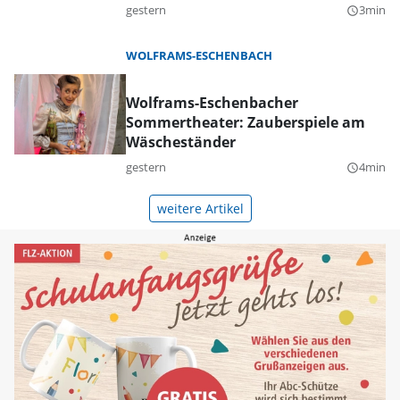
gestern
3min
query_builder
WOLFRAMS-ESCHENBACH
Wolframs-Eschenbacher
Sommertheater: Zauberspiele am
Wäscheständer
gestern
4min
query_builder
weitere Artikel