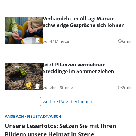
Verhandeln im Alltag: Warum
schwierige Gespräche sich lohnen
vor 47 Minuten
6min
query_builder
Jetzt Pflanzen vermehren:
Stecklinge im Sommer ziehen
vor einer Stunde
2min
query_builder
weitere Ratgeberthemen
ANSBACH
NEUSTADT/AISCH
Unsere Leserfotos: Setzen Sie mit Ihren
Bildern unsere Heimat in Szene