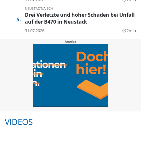
NEUSTADT/AISCH
Drei Verletzte und hoher Schaden bei Unfall
auf der B470 in Neustadt
31.07.2026
2min
query_builder
VIDEOS