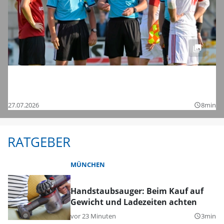
Saisonstart in der Regionalliga und den
Bezirksligen – das sind die Bilder
27.07.2026
8min
query_builder
RATGEBER
MÜNCHEN
Handstaubsauger: Beim Kauf auf
Gewicht und Ladezeiten achten
vor 23 Minuten
3min
query_builder