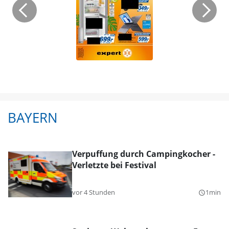
BAYERN
Verpuffung durch Campingkocher -
Verletzte bei Festival
vor 4 Stunden
1min
query_builder