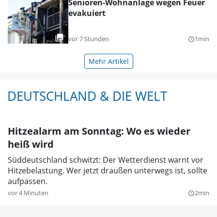
Senioren-Wohnanlage wegen Feuer
evakuiert
vor 7 Stunden
1min
query_builder
Mehr Artikel
DEUTSCHLAND & DIE WELT
Hitzealarm am Sonntag: Wo es wieder
heiß wird
Süddeutschland schwitzt: Der Wetterdienst warnt vor
Hitzebelastung. Wer jetzt draußen unterwegs ist, sollte
aufpassen.
vor 4 Minuten
2min
query_builder