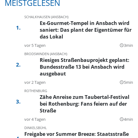
MEISTGELESEN
SCHALKHAUSEN (ANSBACH)
Ex-Gourmet-Tempel in Ansbach wird
saniert: Das plant der Eigentümer für
das Lokal
vor 5 Tagen
3min
query_builder
BRODSWINDEN (ANSBACH)
Riesiges Straßenbauprojekt geplant:
Bundesstraße 13 bei Ansbach wird
ausgebaut
vor 2 Tagen
5min
query_builder
ROTHENBURG
Zähe Anreise zum Taubertal-Festival
bei Rothenburg: Fans feiern auf der
Straße
vor 4 Tagen
4min
query_builder
DINKELSBÜHL
Freigabe vor Summer Breeze: Staatsstraße