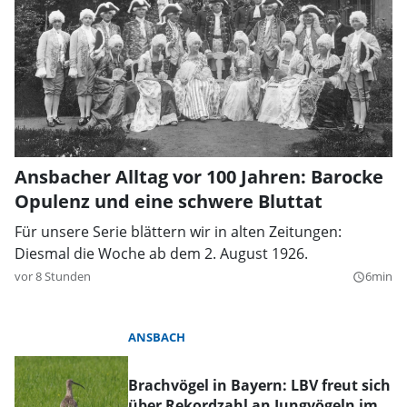
Ansbacher Alltag vor 100 Jahren: Barocke
Opulenz und eine schwere Bluttat
Für unsere Serie blättern wir in alten Zeitungen:
Diesmal die Woche ab dem 2. August 1926.
vor 8 Stunden
6min
query_builder
ANSBACH
Brachvögel in Bayern: LBV freut sich
über Rekordzahl an Jungvögeln im