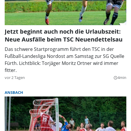
Jetzt beginnt auch noch die Urlaubszeit:
Neue Ausfälle beim TSC Neuendettelsau
Das schwere Startprogramm führt den TSC in der
Fußball-Landesliga Nordost am Samstag zur SG Quelle
Fürth. Lichtblick: Torjäger Moritz Ortner wird immer
fitter.
vor 2 Tagen
4min
query_builder
ANSBACH