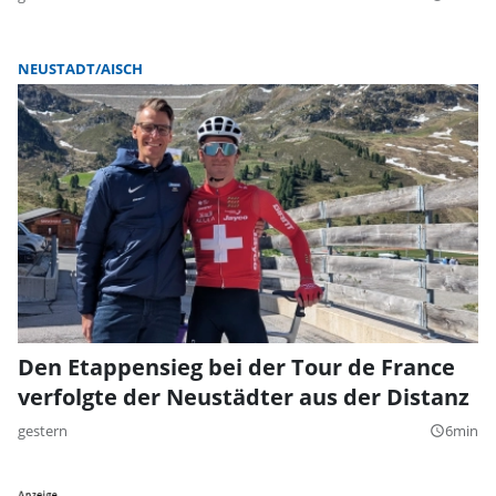
NEUSTADT/AISCH
Den Etappensieg bei der Tour de France
verfolgte der Neustädter aus der Distanz
gestern
6min
query_builder