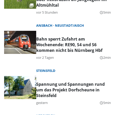
Altmühltal
vor 5 Stunden
5min
query_builder
ANSBACH
NEUSTADT/AISCH
Bahn sperrt Zufahrt am
Wochenende: RE90, S4 und S6
kommen nicht bis Nürnberg Hbf
vor 2 Tagen
2min
query_builder
STEINSFELD
Spannung und Spannungen rund
um das Projekt Dorfscheune in
Steinsfeld
gestern
5min
query_builder