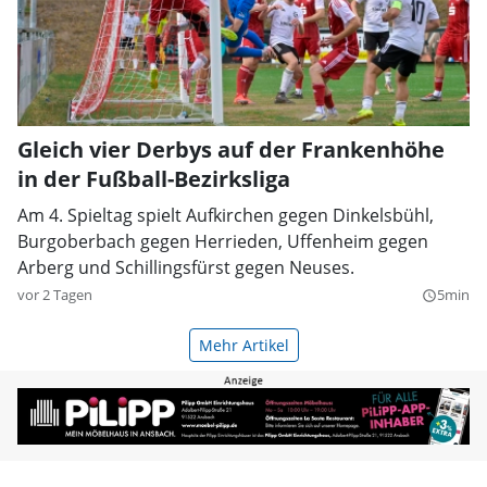
Gleich vier Derbys auf der Frankenhöhe
in der Fußball-Bezirksliga
Am 4. Spieltag spielt Aufkirchen gegen Dinkelsbühl,
Burgoberbach gegen Herrieden, Uffenheim gegen
Arberg und Schillingsfürst gegen Neuses.
vor 2 Tagen
5min
query_builder
Mehr Artikel