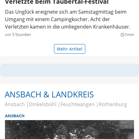
Verletzte beim Taubertal-Festival
Das Unglück ereignete sich am Samstagmittag beim
Umgang mit einem Campingkocher. Acht der
Verletzten kamen in die umliegenden Krankenhäuser.
vor 5 Stunden
1min
query_builder
Mehr Artikel
ANSBACH & LANDKREIS
Ansbach
Dinkelsbühl
Feuchtwangen
Rothenburg
ANSBACH