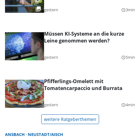
gestern
3min
query_builder
Müssen KI-Systeme an die kurze
Leine genommen werden?
gestern
5min
query_builder
Pfifferlings-Omelett mit
Tomatencarpaccio und Burrata
gestern
4min
query_builder
weitere Ratgeberthemen
ANSBACH
NEUSTADT/AISCH