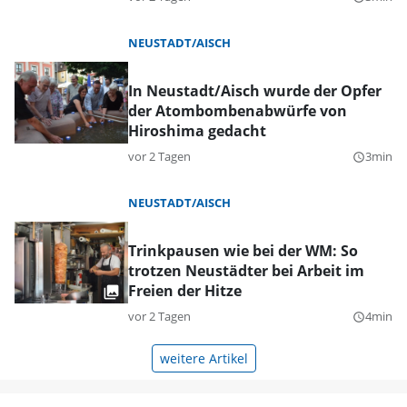
NEUSTADT/AISCH
In Neustadt/Aisch wurde der Opfer
der Atombombenabwürfe von
Hiroshima gedacht
vor 2 Tagen
3min
query_builder
NEUSTADT/AISCH
Trinkpausen wie bei der WM: So
trotzen Neustädter bei Arbeit im
Freien der Hitze
vor 2 Tagen
4min
query_builder
weitere Artikel