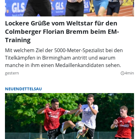
Lockere Grüße vom Weltstar für den
Colmberger Florian Bremm beim EM-
Training
Mit welchem Ziel der 5000-Meter-Spezialist bei den
Titelkämpfen in Birmingham antritt und warum
manche in ihm einen Medaillenkandidaten sehen.
gestern
4min
query_builder
NEUENDETTELSAU