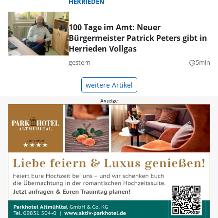
HERRIEDEN
100 Tage im Amt: Neuer
Bürgermeister Patrick Peters gibt in
Herrieden Vollgas
gestern
5min
query_builder
weitere Artikel