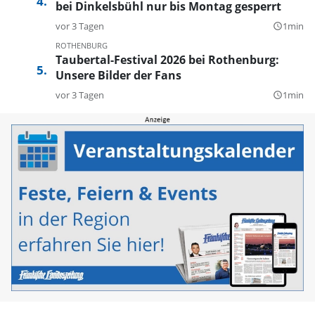
bei Dinkelsbühl nur bis Montag gesperrt
vor 3 Tagen
1min
query_builder
ROTHENBURG
Taubertal-Festival 2026 bei Rothenburg:
Unsere Bilder der Fans
vor 3 Tagen
1min
query_builder