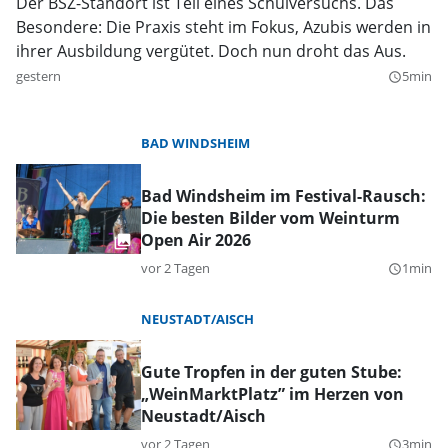
Der BSZ-Standort ist Teil eines Schulversuchs. Das
Besondere: Die Praxis steht im Fokus, Azubis werden in
ihrer Ausbildung vergütet. Doch nun droht das Aus.
gestern
5min
query_builder
BAD WINDSHEIM
Bad Windsheim im Festival-Rausch:
Die besten Bilder vom Weinturm
Open Air 2026
vor 2 Tagen
1min
query_builder
NEUSTADT/AISCH
Gute Tropfen in der guten Stube:
„WeinMarktPlatz” im Herzen von
Neustadt/Aisch
vor 2 Tagen
3min
query_builder