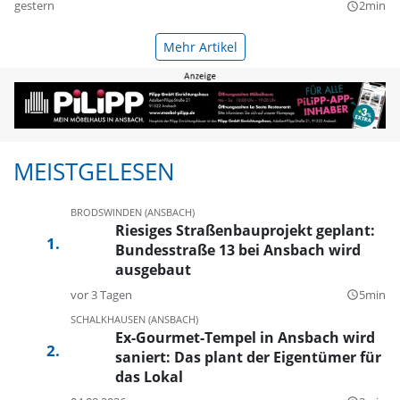
gestern
2min
query_builder
Mehr Artikel
MEISTGELESEN
BRODSWINDEN (ANSBACH)
Riesiges Straßenbauprojekt geplant:
Bundesstraße 13 bei Ansbach wird
ausgebaut
vor 3 Tagen
5min
query_builder
SCHALKHAUSEN (ANSBACH)
Ex-Gourmet-Tempel in Ansbach wird
saniert: Das plant der Eigentümer für
das Lokal