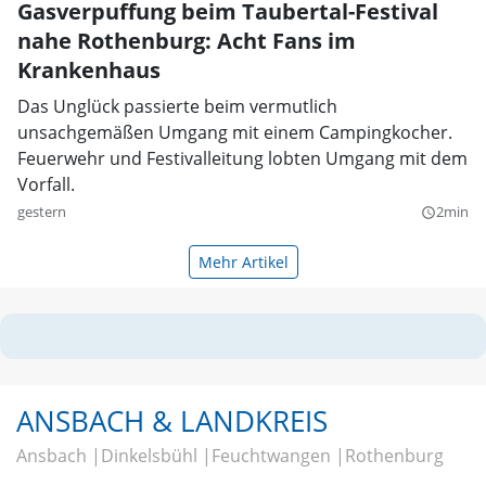
Gasverpuffung beim Taubertal-Festival
nahe Rothenburg: Acht Fans im
Krankenhaus
Das Unglück passierte beim vermutlich
unsachgemäßen Umgang mit einem Campingkocher.
Feuerwehr und Festivalleitung lobten Umgang mit dem
Vorfall.
gestern
2min
query_builder
Mehr Artikel
ANSBACH & LANDKREIS
Ansbach
Dinkelsbühl
Feuchtwangen
Rothenburg