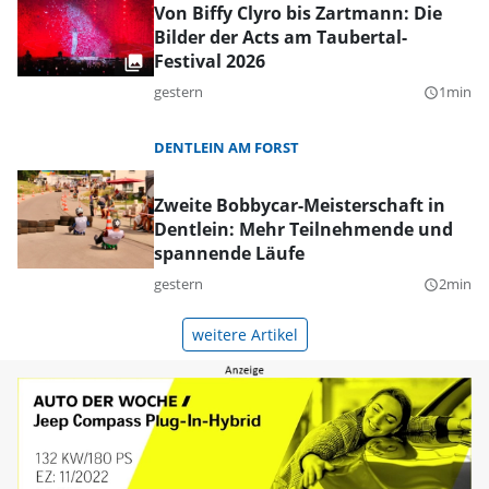
Von Biffy Clyro bis Zartmann: Die
Bilder der Acts am Taubertal-
Festival 2026
gestern
1min
query_builder
DENTLEIN AM FORST
Zweite Bobbycar-Meisterschaft in
Dentlein: Mehr Teilnehmende und
spannende Läufe
gestern
2min
query_builder
weitere Artikel