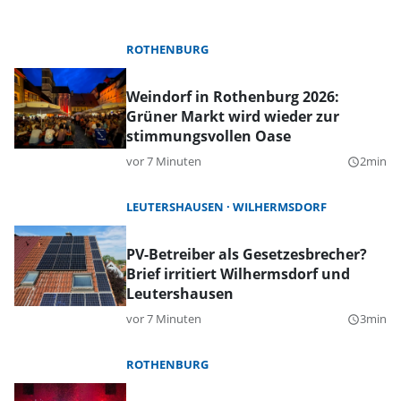
ROTHENBURG
Weindorf in Rothenburg 2026:
Grüner Markt wird wieder zur
stimmungsvollen Oase
vor 7 Minuten
2min
query_builder
LEUTERSHAUSEN
WILHERMSDORF
PV-Betreiber als Gesetzesbrecher?
Brief irritiert Wilhermsdorf und
Leutershausen
vor 7 Minuten
3min
query_builder
ROTHENBURG