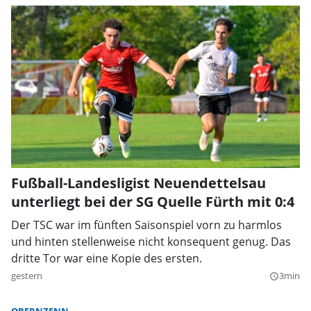
Fußball-Landesligist Neuendettelsau
unterliegt bei der SG Quelle Fürth mit 0:4
Der TSC war im fünften Saisonspiel vorn zu harmlos
und hinten stellenweise nicht konsequent genug. Das
dritte Tor war eine Kopie des ersten.
gestern
3min
query_builder