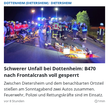
DOTTENHEIM (DIETERSHEIM)
DIETERSHEIM
Schwerer Unfall bei Dottenheim: B470
nach Frontalcrash voll gesperrt
Zwischen Dietersheim und dem benachbarten Ortsteil
stießen am Sonntagabend zwei Autos zusammen.
Feuerwehr, Polizei und Rettungskräfte sind im Einsatz.
vor 8 Stunden
1min
query_builder