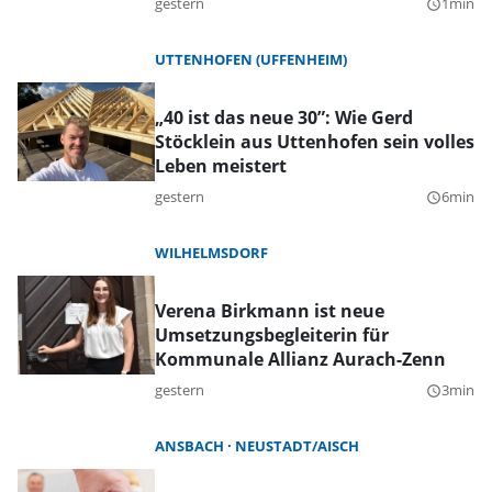
gestern
1min
query_builder
UTTENHOFEN (UFFENHEIM)
„40 ist das neue 30”: Wie Gerd
Stöcklein aus Uttenhofen sein volles
Leben meistert
gestern
6min
query_builder
WILHELMSDORF
Verena Birkmann ist neue
Umsetzungsbegleiterin für
Kommunale Allianz Aurach-Zenn
gestern
3min
query_builder
ANSBACH
NEUSTADT/AISCH