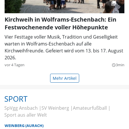
Kirchweih in Wolframs-Eschenbach: Ein
Festwochenende voller Höhepunkte
Vier Festtage voller Musik, Tradition und Geselligkeit
warten in Wolframs-Eschenbach auf alle
Kirchweihfreunde. Gefeiert wird vom 13. bis 17. August
2026.
vor 4 Tagen
3min
query_builder
Mehr Artikel
SPORT
SpVgg Ansbach
SV Weinberg
Amateurfußball
Sport aus aller Welt
WEINBERG (AURACH)