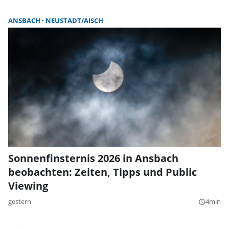
ANSBACH
NEUSTADT/AISCH
Sonnenfinsternis 2026 in Ansbach
beobachten: Zeiten, Tipps und Public
Viewing
gestern
4min
query_builder