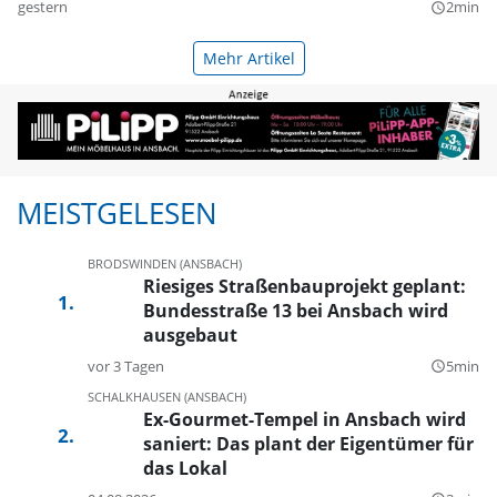
gestern
2min
query_builder
Mehr Artikel
MEISTGELESEN
BRODSWINDEN (ANSBACH)
Riesiges Straßenbauprojekt geplant:
Bundesstraße 13 bei Ansbach wird
ausgebaut
vor 3 Tagen
5min
query_builder
SCHALKHAUSEN (ANSBACH)
Ex-Gourmet-Tempel in Ansbach wird
saniert: Das plant der Eigentümer für
das Lokal