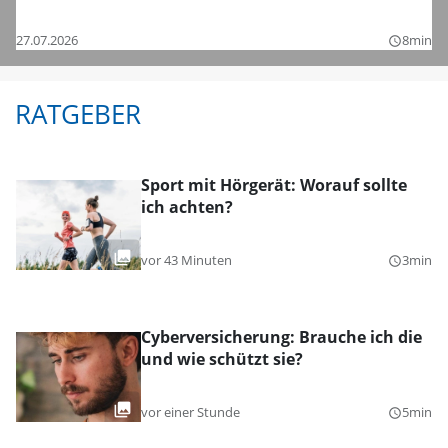
Bezirksligen – das sind die Bilder
27.07.2026
8min
query_builder
RATGEBER
Sport mit Hörgerät: Worauf sollte
ich achten?
vor 43 Minuten
3min
query_builder
Cyberversicherung: Brauche ich die
und wie schützt sie?
vor einer Stunde
5min
query_builder