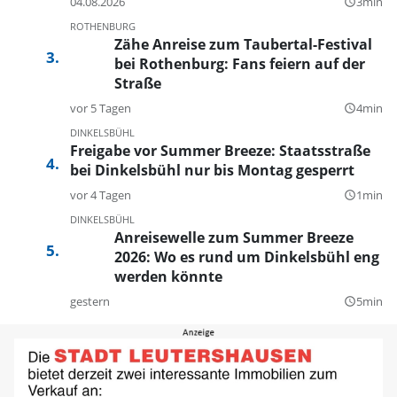
04.08.2026
3min
query_builder
ROTHENBURG
Zähe Anreise zum Taubertal-Festival
bei Rothenburg: Fans feiern auf der
Straße
vor 5 Tagen
4min
query_builder
DINKELSBÜHL
Freigabe vor Summer Breeze: Staatsstraße
bei Dinkelsbühl nur bis Montag gesperrt
vor 4 Tagen
1min
query_builder
DINKELSBÜHL
Anreisewelle zum Summer Breeze
2026: Wo es rund um Dinkelsbühl eng
werden könnte
gestern
5min
query_builder