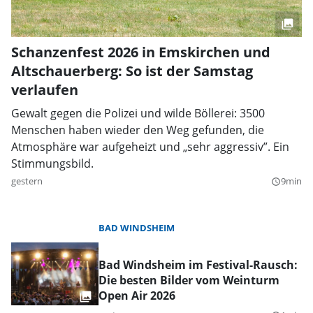
Schanzenfest 2026 in Emskirchen und
Altschauerberg: So ist der Samstag
verlaufen
Gewalt gegen die Polizei und wilde Böllerei: 3500
Menschen haben wieder den Weg gefunden, die
Atmosphäre war aufgeheizt und „sehr aggressiv”. Ein
Stimmungsbild.
gestern
9min
query_builder
BAD WINDSHEIM
Bad Windsheim im Festival-Rausch:
Die besten Bilder vom Weinturm
Open Air 2026