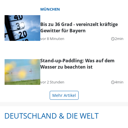
MÜNCHEN
Bis zu 36 Grad - vereinzelt kräftige
Gewitter für Bayern
vor 8 Minuten
2min
query_builder
Stand-up-Paddling: Was auf dem
Wasser zu beachten ist
vor 2 Stunden
4min
query_builder
Mehr Artikel
DEUTSCHLAND & DIE WELT