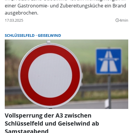
einer Gastronomie- und Zubereitungsküche ein Brand
ausgebrochen.
17.03.2025
4min
query_builder
SCHLÜSSELFELD
GEISELWIND
Vollsperrung der A3 zwischen
Schlüsselfeld und Geiselwind ab
Samstagabend