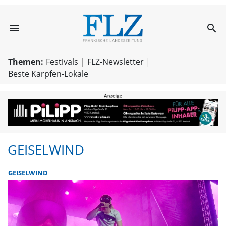
menu
search
Geiselwind | FL
Themen:
Festivals
FLZ-Newsletter
Beste Karpfen-Lokale
GEISELWIND
GEISELWIND