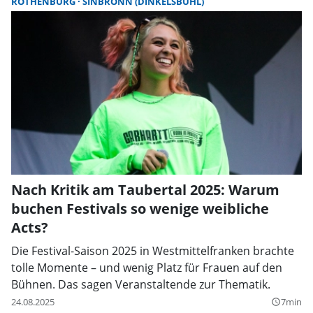
ROTHENBURG
SINBRONN (DINKELSBÜHL)
Nach Kritik am Taubertal 2025: Warum
buchen Festivals so wenige weibliche
Acts?
Die Festival-Saison 2025 in Westmittelfranken brachte
tolle Momente – und wenig Platz für Frauen auf den
Bühnen. Das sagen Veranstaltende zur Thematik.
24.08.2025
7min
query_builder