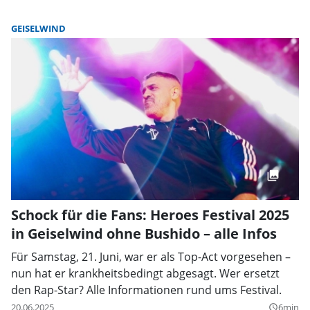
GEISELWIND
Schock für die Fans: Heroes Festival 2025
in Geiselwind ohne Bushido – alle Infos
Für Samstag, 21. Juni, war er als Top-Act vorgesehen –
nun hat er krankheitsbedingt abgesagt. Wer ersetzt
den Rap-Star? Alle Informationen rund ums Festival.
20.06.2025
6min
query_builder