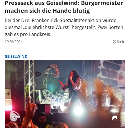
Presssack aus Geiselwind: Bürgermeister
machen sich die Hände blutig
Bei der Drei-Franken-Eck-Spezialitätenaktion wurde
diesmal „die ehrlichste Wurst” hergestellt. Zwei Sorten
gab es pro Landkreis.
19.06.2024
6min
query_builder
GEISELWIND