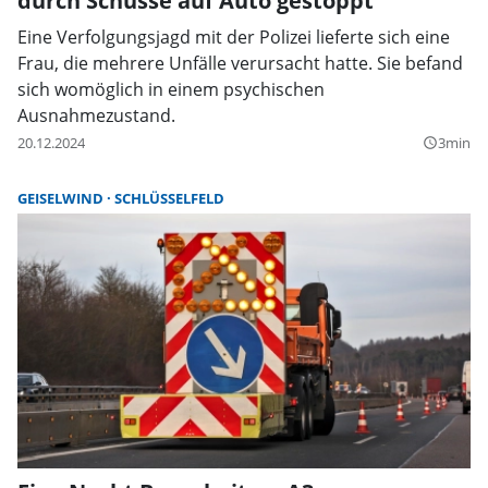
durch Schüsse auf Auto gestoppt
Eine Verfolgungsjagd mit der Polizei lieferte sich eine
Frau, die mehrere Unfälle verursacht hatte. Sie befand
sich womöglich in einem psychischen
Ausnahmezustand.
20.12.2024
3min
query_builder
GEISELWIND
SCHLÜSSELFELD