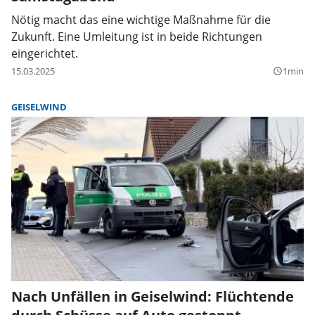
Nötig macht das eine wichtige Maßnahme für die
Zukunft. Eine Umleitung ist in beide Richtungen
eingerichtet.
15.03.2025
1min
query_builder
GEISELWIND
Nach Unfällen in Geiselwind: Flüchtende