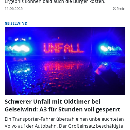
Ergebnis können bald auch die Bürger kosten.
11.06.2025
5min
query_builder
GEISELWIND
Schwerer Unfall mit Oldtimer bei
Geiselwind: A3 für Stunden voll gesperrt
Ein Transporter-Fahrer übersah einen unbeleuchteten
Volvo auf der Autobahn. Der Großeinsatz beschäftigte