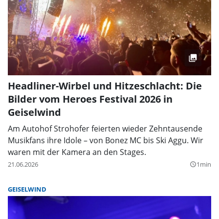
Headliner-Wirbel und Hitzeschlacht: Die
Bilder vom Heroes Festival 2026 in
Geiselwind
Am Autohof Strohofer feierten wieder Zehntausende
Musikfans ihre Idole – von Bonez MC bis Ski Aggu. Wir
waren mit der Kamera an den Stages.
21.06.2026
1min
query_builder
GEISELWIND