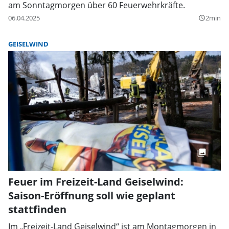
am Sonntagmorgen über 60 Feuerwehrkräfte.
06.04.2025
2min
query_builder
GEISELWIND
Feuer im Freizeit-Land Geiselwind:
Saison-Eröffnung soll wie geplant
stattfinden
Im „Freizeit-Land Geiselwind“ ist am Montagmorgen in