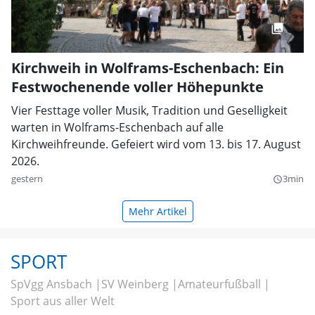
Kirchweih in Wolframs-Eschenbach: Ein
Festwochenende voller Höhepunkte
Vier Festtage voller Musik, Tradition und Geselligkeit
warten in Wolframs-Eschenbach auf alle
Kirchweihfreunde. Gefeiert wird vom 13. bis 17. August
2026.
gestern
3min
query_builder
Mehr Artikel
SPORT
SpVgg Ansbach
SV Weinberg
Amateurfußball
Sport aus aller Welt