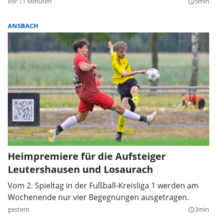
vor 11 Minuten
5min
query_builder
ANSBACH
Heimpremiere für die Aufsteiger
Leutershausen und Losaurach
Vom 2. Spieltag in der Fußball-Kreisliga 1 werden am
Wochenende nur vier Begegnungen ausgetragen.
gestern
3min
query_builder