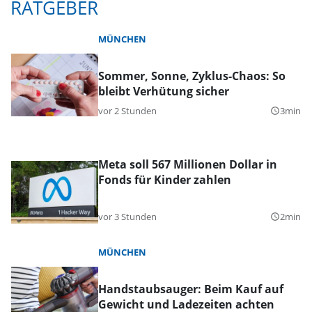
RATGEBER
MÜNCHEN
Sommer, Sonne, Zyklus-Chaos: So
bleibt Verhütung sicher
vor 2 Stunden
3min
query_builder
Meta soll 567 Millionen Dollar in
Fonds für Kinder zahlen
vor 3 Stunden
2min
query_builder
MÜNCHEN
Handstaubsauger: Beim Kauf auf
Gewicht und Ladezeiten achten