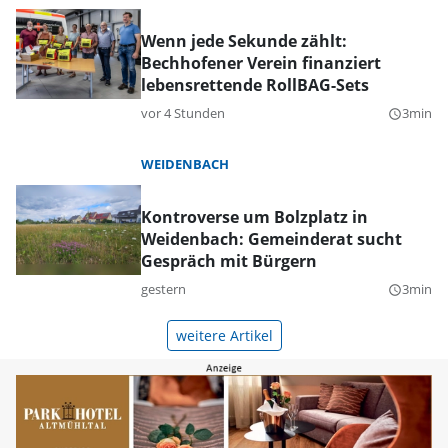
Wenn jede Sekunde zählt:
Bechhofener Verein finanziert
lebensrettende RollBAG-Sets
vor 4 Stunden
3min
query_builder
WEIDENBACH
Kontroverse um Bolzplatz in
Weidenbach: Gemeinderat sucht
Gespräch mit Bürgern
gestern
3min
query_builder
weitere Artikel