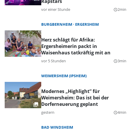
Rapstars
vor einer Stunde
2min
query_builder
BURGBERNHEIM
ERGERSHEIM
Herz schlägt für Afrika:
Ergersheimerin packt in
Waisenhaus tatkräftig mit an
vor 5 Stunden
3min
query_builder
WEIMERSHEIM (IPSHEIM)
Modernes „Highlight” für
Weimersheim: Das ist bei der
Dorferneuerung geplant
gestern
4min
query_builder
BAD WINDSHEIM