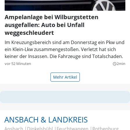
Ampelanlage bei Wilburgstetten
ausgefallen: Auto bei Unfall
weggeschleudert
Im Kreuzungsbereich sind am Donnerstag ein Pkw und
ein Klein-Lkw zusammengestoßen. Verletzt hat sich
keiner der Insassen. Die Fahrzeuge sind Totalschaden.
vor 52 Minuten
2min
query_builder
Mehr Artikel
ANSBACH & LANDKREIS
Ansbach
Dinkelsbühl
Feuchtwangen
Rothenburg