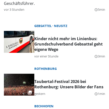
Geschäftsführer.
vor 3 Stunden
5min
query_builder
GEBSATTEL
NEUSITZ
Kinder nicht mehr im Linienbus:
Grundschulverband Gebsattel geht
eigene Wege
vor einer Stunde
3min
query_builder
ROTHENBURG
Taubertal-Festival 2026 bei
Rothenburg: Unsere Bilder der Fans
gestern
1min
query_builder
BECHHOFEN