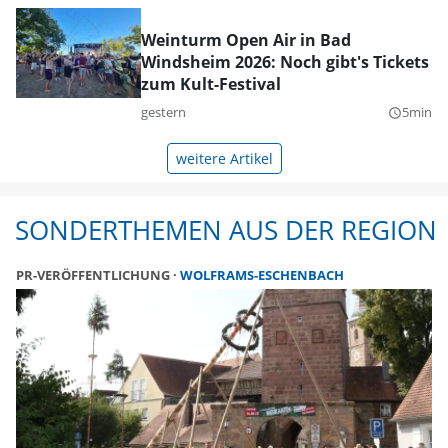
Weinturm Open Air in Bad
Windsheim 2026: Noch gibt's Tickets
zum Kult-Festival
gestern
5min
query_builder
weitere Artikel
SONDERTHEMEN AUS DER REGION
PR-VERÖFFENTLICHUNG
WOLFRAMS-ESCHENBACH