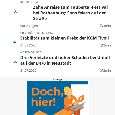
ROTHENBURG
Zähe Anreise zum Taubertal-Festival
bei Rothenburg: Fans feiern auf der
Straße
vor 2 Tagen
4min
query_builder
PR-VERÖFFENTLICHUNG
Stabilität zum kleinen Preis: der KGM Tivoli
31.07.2026
2min
query_builder
NEUSTADT/AISCH
Drei Verletzte und hoher Schaden bei Unfall
auf der B470 in Neustadt
31.07.2026
2min
query_builder