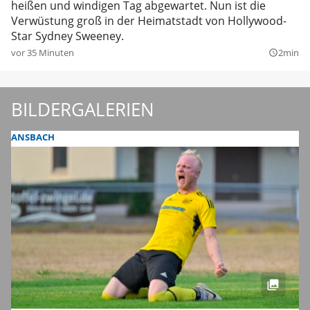
heißen und windigen Tag abgewartet. Nun ist die
Verwüstung groß in der Heimatstadt von Hollywood-
Star Sydney Sweeney.
vor 35 Minuten
2min
query_builder
BILDERGALERIEN
ANSBACH