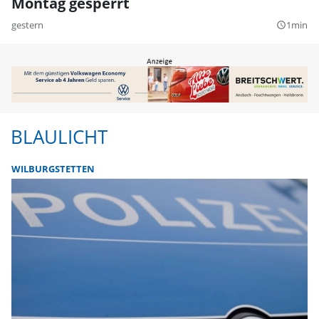
Montag gesperrt
gestern
1min
query_builder
BLAULICHT
WILBURGSTETTEN