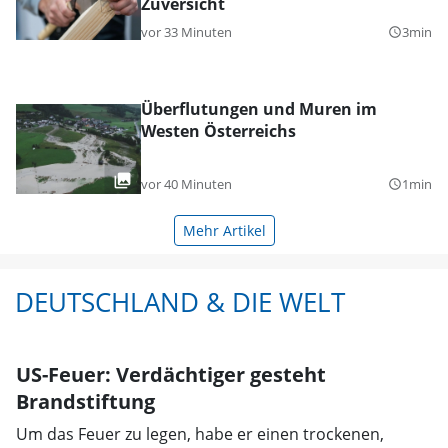
Zuversicht
vor 33 Minuten
3min
query_builder
Überflutungen und Muren im
Westen Österreichs
vor 40 Minuten
1min
query_builder
Mehr Artikel
DEUTSCHLAND & DIE WELT
US-Feuer: Verdächtiger gesteht
Brandstiftung
Um das Feuer zu legen, habe er einen trockenen,