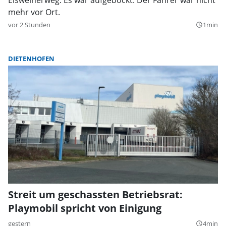
mehr vor Ort.
vor 2 Stunden
1min
query_builder
DIETENHOFEN
Streit um geschassten Betriebsrat:
Playmobil spricht von Einigung
gestern
4min
query_builder