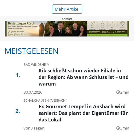
Mehr Artikel
MEISTGELESEN
BAD WINDSHEIM
Kik schließt schon wieder Filiale in
der Region: Ab wann Schluss ist – und
warum
30.07.2026
2min
query_builder
SCHALKHAUSEN (ANSBACH)
Ex-Gourmet-Tempel in Ansbach wird
saniert: Das plant der Eigentümer für
das Lokal
vor 3 Tagen
3min
query_builder