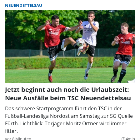
NEUENDETTELSAU
Jetzt beginnt auch noch die Urlaubszeit:
Neue Ausfälle beim TSC Neuendettelsau
Das schwere Startprogramm führt den TSC in der
Fußball-Landesliga Nordost am Samstag zur SG Quelle
Fürth. Lichtblick: Torjäger Moritz Ortner wird immer
fitter.
vor 8 Minuten
4min
query_builder