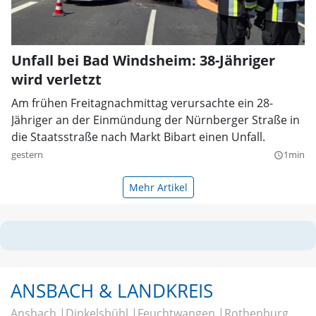
Unfall bei Bad Windsheim: 38-Jähriger
wird verletzt
Am frühen Freitagnachmittag verursachte ein 28-
Jähriger an der Einmündung der Nürnberger Straße in
die Staatsstraße nach Markt Bibart einen Unfall.
gestern
1min
query_builder
Mehr Artikel
ANSBACH & LANDKREIS
Ansbach
Dinkelsbühl
Feuchtwangen
Rothenburg