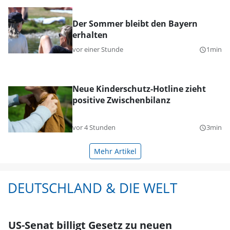
Der Sommer bleibt den Bayern
erhalten
vor einer Stunde
1min
query_builder
Neue Kinderschutz-Hotline zieht
positive Zwischenbilanz
vor 4 Stunden
3min
query_builder
Mehr Artikel
DEUTSCHLAND & DIE WELT
US-Senat billigt Gesetz zu neuen