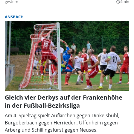
gestern
4min
query_builder
ANSBACH
Gleich vier Derbys auf der Frankenhöhe
in der Fußball-Bezirksliga
Am 4. Spieltag spielt Aufkirchen gegen Dinkelsbühl,
Burgoberbach gegen Herrieden, Uffenheim gegen
Arberg und Schillingsfürst gegen Neuses.