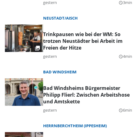
gestern
3min
query_builder
NEUSTADT/AISCH
Trinkpausen wie bei der WM: So
trotzen Neustädter bei Arbeit im
Freien der Hitze
gestern
4min
query_builder
BAD WINDSHEIM
Bad Windsheims Bürgermeister
Philipp Flierl: Zwischen Arbeitshose
und Amtskette
gestern
6min
query_builder
HERRNBERCHTHEIM (IPPESHEIM)