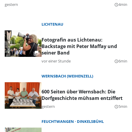
gestern
4min
query_builder
LICHTENAU
Fotografin aus Lichtenau:
Backstage mit Peter Maffay und
seiner Band
vor einer Stunde
6min
query_builder
WERNSBACH (WEIHENZELL)
600 Seiten über Wernsbach: Die
Dorfgeschichte mühsam entziffert
gestern
5min
query_builder
FEUCHTWANGEN
DINKELSBÜHL