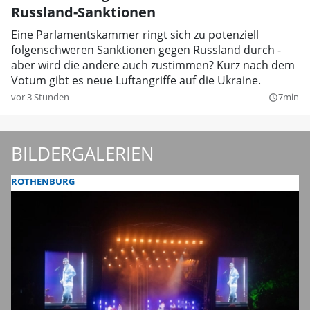
Russland-Sanktionen
Eine Parlamentskammer ringt sich zu potenziell
folgenschweren Sanktionen gegen Russland durch -
aber wird die andere auch zustimmen? Kurz nach dem
Votum gibt es neue Luftangriffe auf die Ukraine.
vor 3 Stunden
7min
query_builder
BILDERGALERIEN
ROTHENBURG