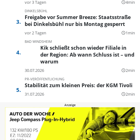
vor 3 Tagen
4min
query_builder
DINKELSBÜHL
Freigabe vor Summer Breeze: Staatsstraße
bei Dinkelsbühl nur bis Montag gesperrt
vor 2 Tagen
1min
query_builder
BAD WINDSHEIM
Kik schließt schon wieder Filiale in
der Region: Ab wann Schluss ist – und
warum
30.07.2026
2min
query_builder
PR-VERÖFFENTLICHUNG
Stabilität zum kleinen Preis: der KGM Tivoli
31.07.2026
2min
query_builder