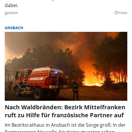
dabei.
gestern
1min
query_builder
ANSBACH
Nach Waldbränden: Bezirk Mittelfranken
ruft zu Hilfe für französische Partner auf
Im Bezirksrathaus in Ansbach ist die Sorge groß: In der
Partnerregion Nouvelle-Aquitaine mussten schon