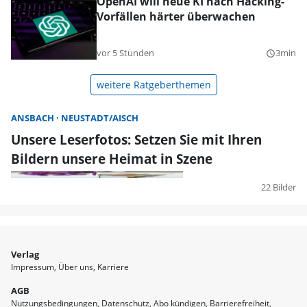
OpenAI will neue KI nach Hacking-
Vorfällen härter überwachen
vor 5 Stunden
3min
query_builder
weitere Ratgeberthemen
ANSBACH
NEUSTADT/AISCH
Unsere Leserfotos: Setzen Sie mit Ihren
Bildern unsere Heimat in Szene
22 Bilder
Verlag
Impressum
Über uns
Karriere
AGB
Nutzungsbedingungen
Datenschutz
Abo kündigen
Barrierefreiheit