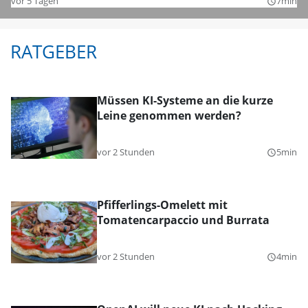
vor 5 Tagen
7min
query_builder
RATGEBER
Müssen KI-Systeme an die kurze
Leine genommen werden?
vor 2 Stunden
5min
query_builder
Pfifferlings-Omelett mit
Tomatencarpaccio und Burrata
vor 2 Stunden
4min
query_builder