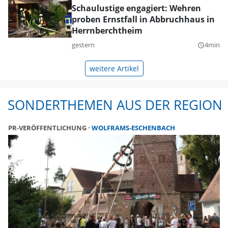
Schaulustige engagiert: Wehren
proben Ernstfall in Abbruchhaus in
Herrnberchtheim
gestern
4min
query_builder
weitere Artikel
SONDERTHEMEN AUS DER REGION
PR-VERÖFFENTLICHUNG
WOLFRAMS-ESCHENBACH