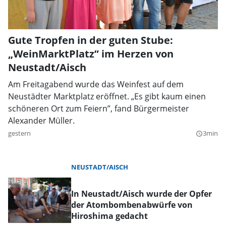
Gute Tropfen in der guten Stube:
„WeinMarktPlatz” im Herzen von
Neustadt/Aisch
Am Freitagabend wurde das Weinfest auf dem
Neustädter Marktplatz eröffnet. „Es gibt kaum einen
schöneren Ort zum Feiern”, fand Bürgermeister
Alexander Müller.
gestern
3min
query_builder
NEUSTADT/AISCH
In Neustadt/Aisch wurde der Opfer
der Atombombenabwürfe von
Hiroshima gedacht