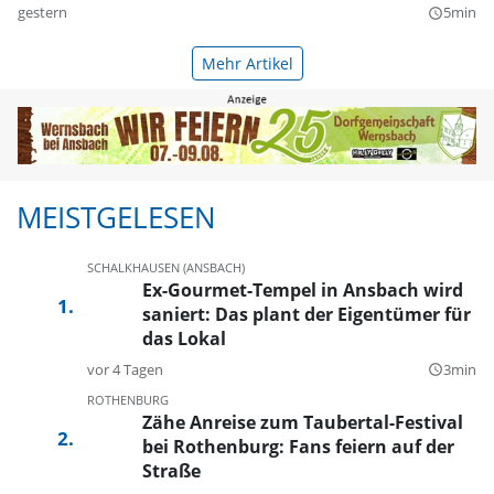
gestern
5min
query_builder
Mehr Artikel
MEISTGELESEN
SCHALKHAUSEN (ANSBACH)
Ex-Gourmet-Tempel in Ansbach wird
saniert: Das plant der Eigentümer für
das Lokal
vor 4 Tagen
3min
query_builder
ROTHENBURG
Zähe Anreise zum Taubertal-Festival
bei Rothenburg: Fans feiern auf der
Straße