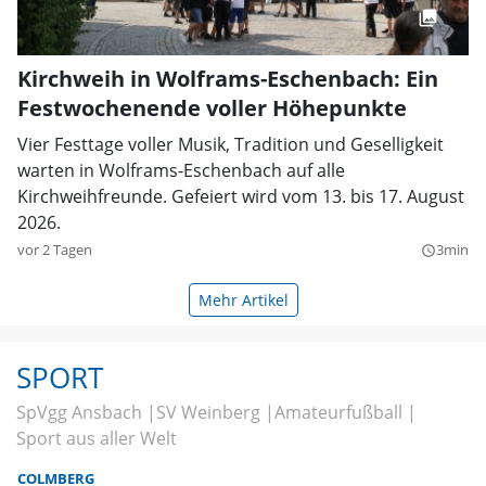
Kirchweih in Wolframs-Eschenbach: Ein
Festwochenende voller Höhepunkte
Vier Festtage voller Musik, Tradition und Geselligkeit
warten in Wolframs-Eschenbach auf alle
Kirchweihfreunde. Gefeiert wird vom 13. bis 17. August
2026.
vor 2 Tagen
3min
query_builder
Mehr Artikel
SPORT
SpVgg Ansbach
SV Weinberg
Amateurfußball
Sport aus aller Welt
COLMBERG