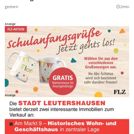
gestern
2min
query_builder