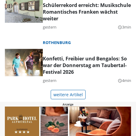
Schülerrekord erreicht: Musikschule
Romantisches Franken wächst
weiter
gestern
3min
query_builder
ROTHENBURG
Konfetti, Freibier und Bengalos: So
war der Donnerstag am Taubertal-
Festival 2026
gestern
4min
query_builder
weitere Artikel