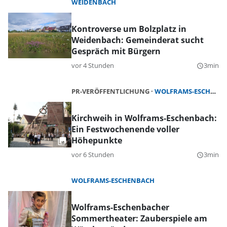
WEIDENBACH
Kontroverse um Bolzplatz in
Weidenbach: Gemeinderat sucht
Gespräch mit Bürgern
vor 4 Stunden
3min
query_builder
PR-VERÖFFENTLICHUNG
WOLFRAMS-ESCHENBACH
Kirchweih in Wolframs-Eschenbach:
Ein Festwochenende voller
Höhepunkte
vor 6 Stunden
3min
query_builder
WOLFRAMS-ESCHENBACH
Wolframs-Eschenbacher
Sommertheater: Zauberspiele am