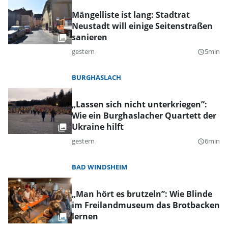
Mängelliste ist lang: Stadtrat
Neustadt will einige Seitenstraßen
sanieren
gestern
5min
query_builder
BURGHASLACH
„Lassen sich nicht unterkriegen”:
Wie ein Burghaslacher Quartett der
Ukraine hilft
gestern
6min
query_builder
BAD WINDSHEIM
„Man hört es brutzeln”: Wie Blinde
im Freilandmuseum das Brotbacken
lernen