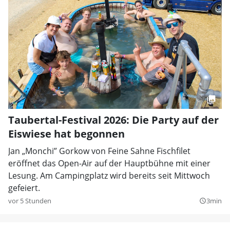
Taubertal-Festival 2026: Die Party auf der
Eiswiese hat begonnen
Jan „Monchi” Gorkow von Feine Sahne Fischfilet
eröffnet das Open-Air auf der Hauptbühne mit einer
Lesung. Am Campingplatz wird bereits seit Mittwoch
gefeiert.
vor 5 Stunden
3min
query_builder