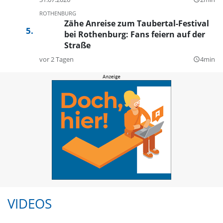
ROTHENBURG
Zähe Anreise zum Taubertal-Festival
bei Rothenburg: Fans feiern auf der
Straße
vor 2 Tagen
4min
query_builder
VIDEOS