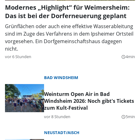
Modernes „Highlight” für Weimersheim:
Das ist bei der Dorferneuerung geplant
Grünflächen oder auch eine effektive Wasserableitung
sind im Zuge des Verfahrens in dem Ipsheimer Ortsteil
vorgesehen. Ein Dorfgemeinschaftshaus dagegen
nicht.
vor 6 Stunden
4min
query_builder
BAD WINDSHEIM
Weinturm Open Air in Bad
Windsheim 2026: Noch gibt's Tickets
zum Kult-Festival
vor 8 Stunden
5min
query_builder
NEUSTADT/AISCH