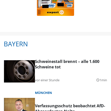
BAYERN
Schweinestall brennt – alle 1.600
Schweine tot
vor einer Stunde
1min
query_builder
MÜNCHEN
Verfassungsschutz beobachtet AfD-