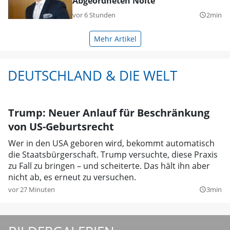
Abgeordneten Nolte
vor 6 Stunden
2min
query_builder
Mehr Artikel
DEUTSCHLAND & DIE WELT
Trump: Neuer Anlauf für Beschränkung
von US-Geburtsrecht
Wer in den USA geboren wird, bekommt automatisch
die Staatsbürgerschaft. Trump versuchte, diese Praxis
zu Fall zu bringen – und scheiterte. Das hält ihn aber
nicht ab, es erneut zu versuchen.
vor 27 Minuten
3min
query_builder