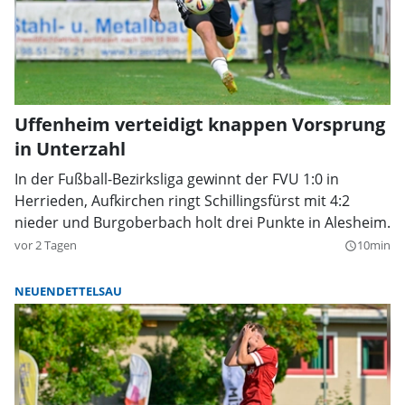
Uffenheim verteidigt knappen Vorsprung
in Unterzahl
In der Fußball-Bezirksliga gewinnt der FVU 1:0 in
Herrieden, Aufkirchen ringt Schillingsfürst mit 4:2
nieder und Burgoberbach holt drei Punkte in Alesheim.
vor 2 Tagen
10min
query_builder
NEUENDETTELSAU