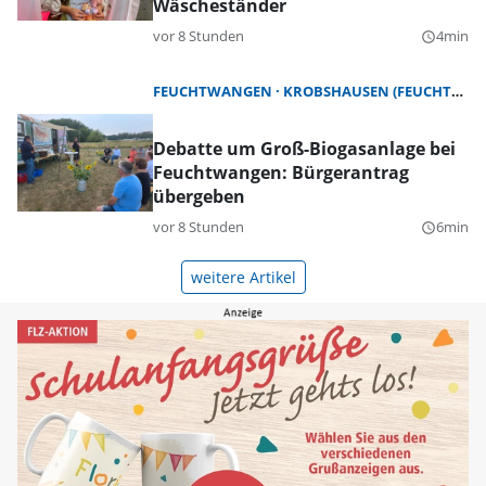
Wäscheständer
vor 8 Stunden
4min
query_builder
FEUCHTWANGEN
KROBSHAUSEN (FEUCHTWANGEN)
Debatte um Groß-Biogasanlage bei
Feuchtwangen: Bürgerantrag
übergeben
vor 8 Stunden
6min
query_builder
weitere Artikel