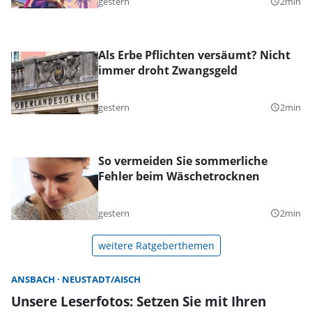
gestern
2min
query_builder
Als Erbe Pflichten versäumt? Nicht
immer droht Zwangsgeld
gestern
2min
query_builder
So vermeiden Sie sommerliche
Fehler beim Wäschetrocknen
gestern
2min
query_builder
weitere Ratgeberthemen
ANSBACH
NEUSTADT/AISCH
Unsere Leserfotos: Setzen Sie mit Ihren