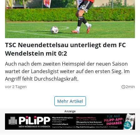
TSC Neuendettelsau unterliegt dem FC
Wendelstein mit 0:2
Auch nach dem zweiten Heimspiel der neuen Saison
wartet der Landesligist weiter auf den ersten Sieg. Im
Angriff fehlt Durchschlagskraft.
vor 2 Tagen
2min
query_builder
Mehr Artikel