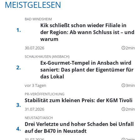
MEISTGELESEN
BAD WINDSHEIM
Kik schließt schon wieder Filiale in
der Region: Ab wann Schluss ist – und
warum
30.07.2026
2min
query_builder
SCHALKHAUSEN (ANSBACH)
Ex-Gourmet-Tempel in Ansbach wird
saniert: Das plant der Eigentümer für
das Lokal
vor 3 Tagen
3min
query_builder
PR-VERÖFFENTLICHUNG
Stabilität zum kleinen Preis: der KGM Tivoli
31.07.2026
2min
query_builder
NEUSTADT/AISCH
Drei Verletzte und hoher Schaden bei Unfall
auf der B470 in Neustadt
31.07.2026
2min
query_builder