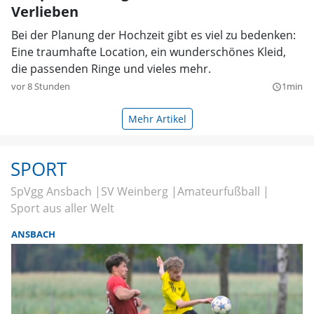
Verlieben
Bei der Planung der Hochzeit gibt es viel zu bedenken:
Eine traumhafte Location, ein wunderschönes Kleid,
die passenden Ringe und vieles mehr.
vor 8 Stunden
1min
query_builder
Mehr Artikel
SPORT
SpVgg Ansbach
SV Weinberg
Amateurfußball
Sport aus aller Welt
ANSBACH