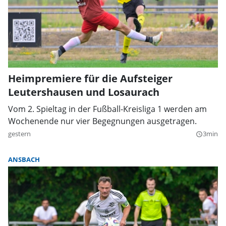
Heimpremiere für die Aufsteiger
Leutershausen und Losaurach
Vom 2. Spieltag in der Fußball-Kreisliga 1 werden am
Wochenende nur vier Begegnungen ausgetragen.
gestern
3min
query_builder
ANSBACH