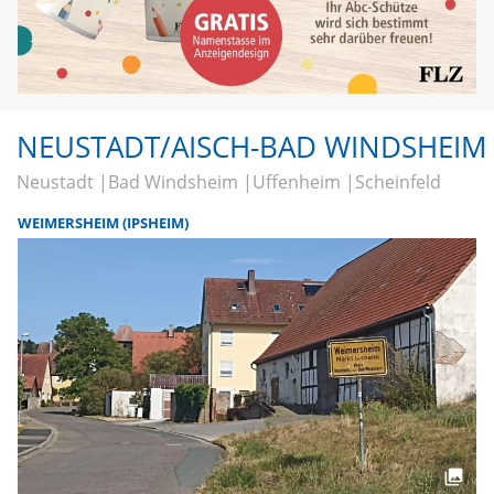
NEUSTADT/AISCH-BAD WINDSHEIM
Neustadt
Bad Windsheim
Uffenheim
Scheinfeld
WEIMERSHEIM (IPSHEIM)