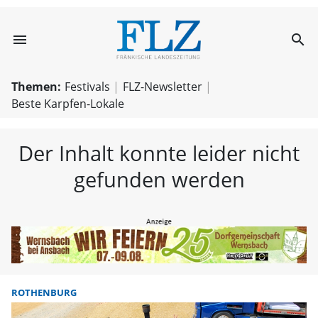
menu
search
FLZ – Nachricht
Themen:
Festivals
FLZ-Newsletter
Beste Karpfen-Lokale
Der Inhalt konnte leider nicht
gefunden werden
ROTHENBURG