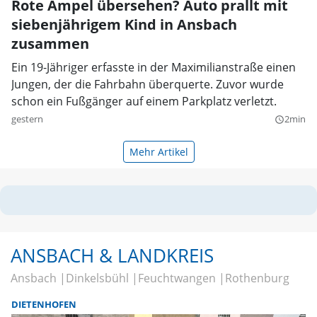
Rote Ampel übersehen? Auto prallt mit
siebenjährigem Kind in Ansbach
zusammen
Ein 19-Jähriger erfasste in der Maximilianstraße einen
Jungen, der die Fahrbahn überquerte. Zuvor wurde
schon ein Fußgänger auf einem Parkplatz verletzt.
gestern
2min
query_builder
Mehr Artikel
ANSBACH & LANDKREIS
Ansbach
Dinkelsbühl
Feuchtwangen
Rothenburg
DIETENHOFEN