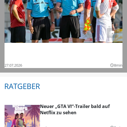
Saisonstart in der Regionalliga und den
Bezirksligen – das sind die Bilder
27.07.2026
8min
query_builder
RATGEBER
Neuer „GTA VI“-Trailer bald auf
Netflix zu sehen