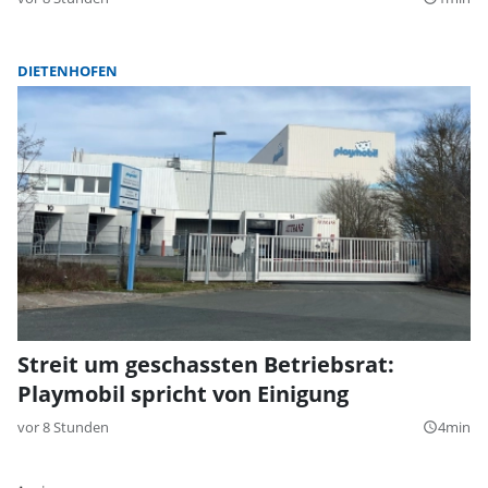
DIETENHOFEN
Streit um geschassten Betriebsrat:
Playmobil spricht von Einigung
vor 8 Stunden
4min
query_builder