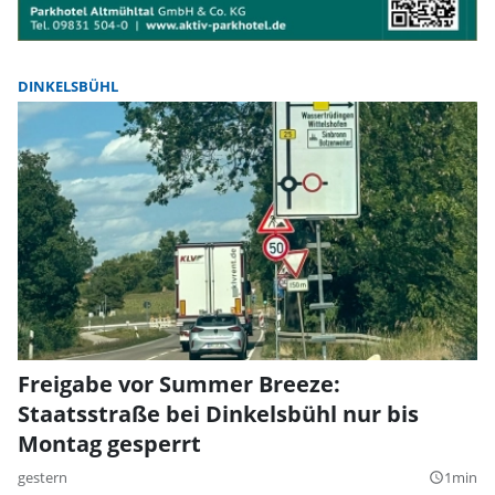
DINKELSBÜHL
Freigabe vor Summer Breeze:
Staatsstraße bei Dinkelsbühl nur bis
Montag gesperrt
gestern
1min
query_builder