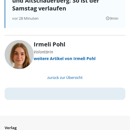
und Altschauerberg: So ist der
Samstag verlaufen
vor 28 Minuten
9min
query_builder
Irmeli Pohl
Volontärin
weitere Artikel von Irmeli Pohl
zurück zur Übersicht
Verlag