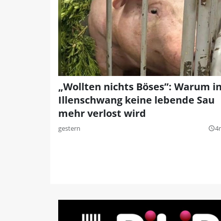
„Wollten nichts Böses”: Warum i
Illenschwang keine lebende Sau
mehr verlost wird
gestern
4
query_builder