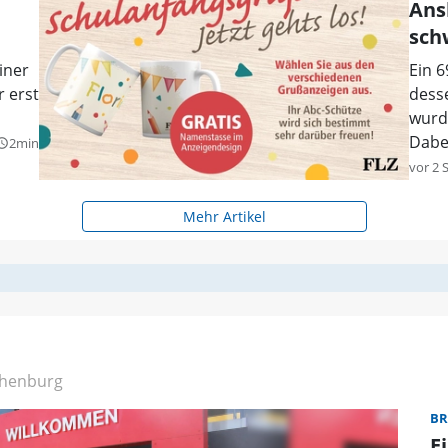
Ans
sch
iner
Ein 6
r erst
dess
wurd
Dabei
2min
y_builder
vor 2 
Mehr Artikel
henburg
BR
E