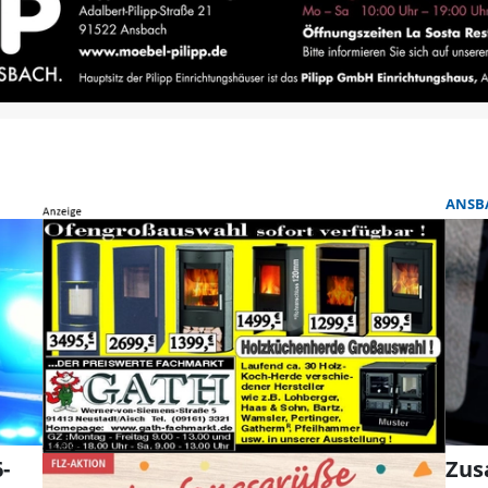
ANSB
-
Zus