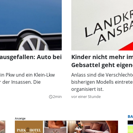
ausgefallen: Auto bei
Kinder nicht mehr i
Gebsattel geht eige
n Pkw und ein Klein-Lkw
Anlass sind die Verschlecht
 der Insassen. Die
bisherigen Modells eintrete
organisiert ist.
2min
vor einer Stunde
query_builder
BA