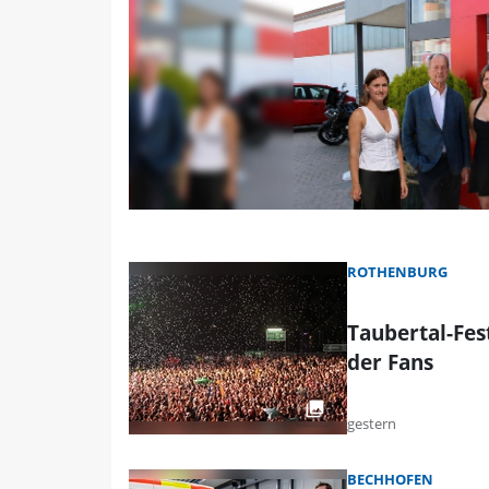
ROTHENBURG
Taubertal-Fes
der Fans
gestern
BECHHOFEN