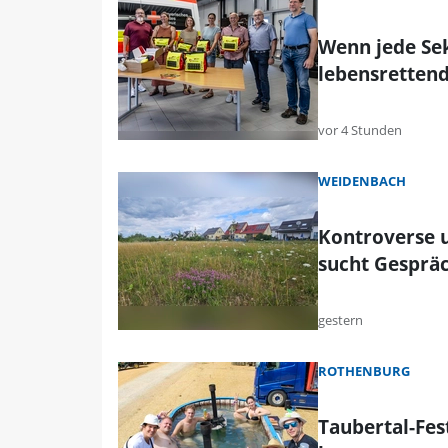
Wenn jede Sek
lebensrettend
vor 4 Stunden
WEIDENBACH
Kontroverse 
sucht Gesprä
gestern
ROTHENBURG
Taubertal-Fest