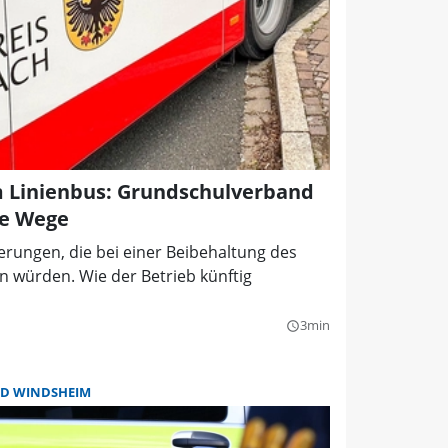
m Linienbus: Grundschulverband
ne Wege
erungen, die bei einer Beibehaltung des
n würden. Wie der Betrieb künftig
3min
query_builder
D WINDSHEIM