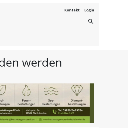
Kontakt
Login
search
ichten aus Westmittelfr
unden werden