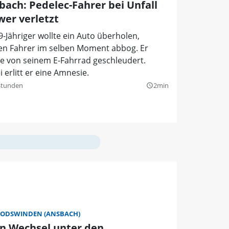
bach: Pedelec-Fahrer bei Unfall
wer verletzt
9-Jähriger wollte ein Auto überholen,
en Fahrer im selben Moment abbog. Er
e von seinem E-Fahrrad geschleudert.
 erlitt er eine Amnesie.
Stunden
2min
query_builder
ODSWINDEN (ANSBACH)
in Wechsel unter den