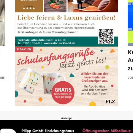
n
K
A
z
min
vo