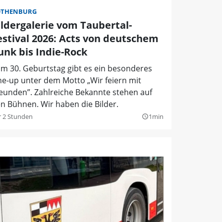
OTHENBURG
ildergalerie vom Taubertal-
estival 2026: Acts von deutschem
unk bis Indie-Rock
m 30. Geburtstag gibt es ein besonderes
ne-up unter dem Motto „Wir feiern mit
eunden”. Zahlreiche Bekannte stehen auf
n Bühnen. Wir haben die Bilder.
r 2 Stunden
1min
query_builder