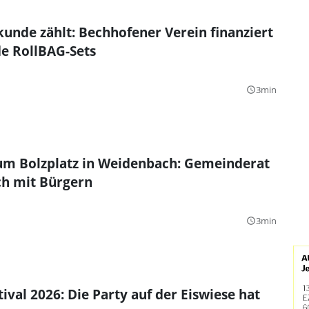
unde zählt: Bechhofener Verein finanziert
e RollBAG-Sets
3min
query_builder
um Bolzplatz in Weidenbach: Gemeinderat
ch mit Bürgern
3min
query_builder
ival 2026: Die Party auf der Eiswiese hat