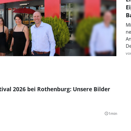
E
B
Mi
ne
An
De
vo
tival 2026 bei Rothenburg: Unsere Bilder
1min
query_builder