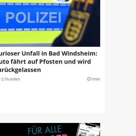
urioser Unfall in Bad Windsheim:
uto fährt auf Pfosten und wird
urückgelassen
r 2 Stunden
1min
query_builder