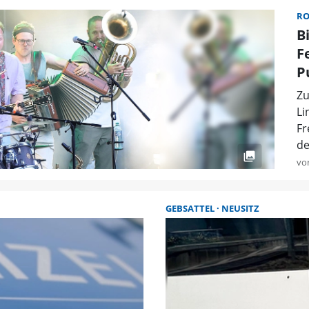
R
B
F
P
Zu
Li
Fr
de
vo
GEBSATTEL
NEUSITZ