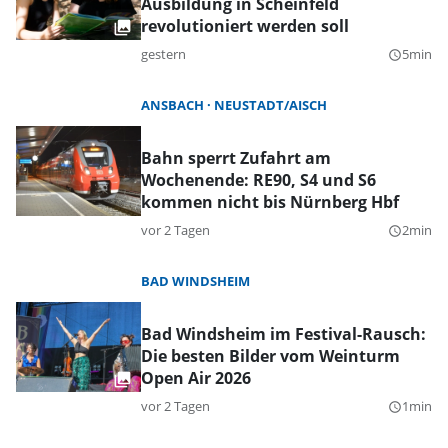
Ausbildung in Scheinfeld
revolutioniert werden soll
gestern
5min
query_builder
ANSBACH
NEUSTADT/AISCH
Bahn sperrt Zufahrt am
Wochenende: RE90, S4 und S6
kommen nicht bis Nürnberg Hbf
vor 2 Tagen
2min
query_builder
BAD WINDSHEIM
Bad Windsheim im Festival-Rausch:
Die besten Bilder vom Weinturm
Open Air 2026
vor 2 Tagen
1min
query_builder