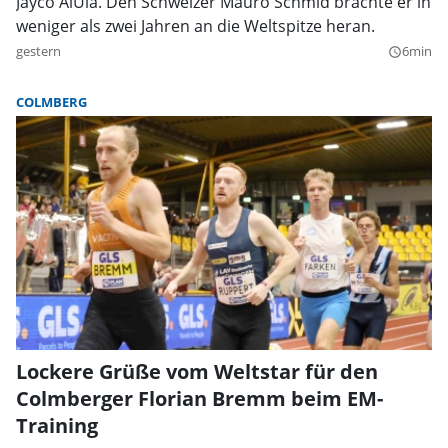
Jayco AlUla. Den Schweizer Mauro Schmid brachte er in
weniger als zwei Jahren an die Weltspitze heran.
gestern
6min
query_builder
COLMBERG
Lockere Grüße vom Weltstar für den
Colmberger Florian Bremm beim EM-
Training