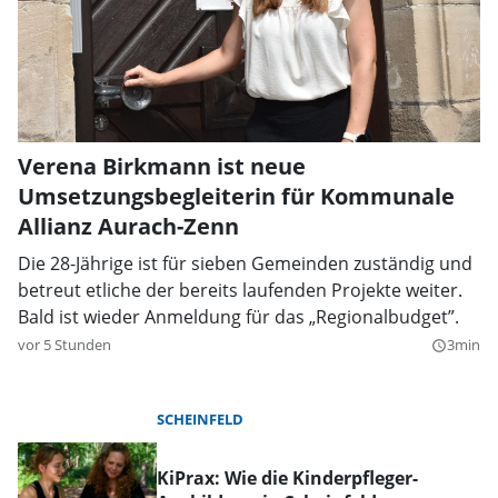
Verena Birkmann ist neue
Umsetzungsbegleiterin für Kommunale
Allianz Aurach-Zenn
Die 28-Jährige ist für sieben Gemeinden zuständig und
betreut etliche der bereits laufenden Projekte weiter.
Bald ist wieder Anmeldung für das „Regionalbudget”.
vor 5 Stunden
3min
query_builder
SCHEINFELD
KiPrax: Wie die Kinderpfleger-