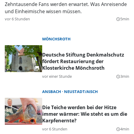
Zehntausende Fans werden erwartet. Was Anreisende
und Einheimische wissen müssen.
vor 6 Stunden
5min
query_builder
MÖNCHSROTH
Deutsche Stiftung Denkmalschutz
fördert Restaurierung der
Klosterkirche Mönchsroth
vor einer Stunde
3min
query_builder
ANSBACH
NEUSTADT/AISCH
Die Teiche werden bei der Hitze
immer wärmer: Wie steht es um die
Karpfenernte?
vor 6 Stunden
4min
query_builder