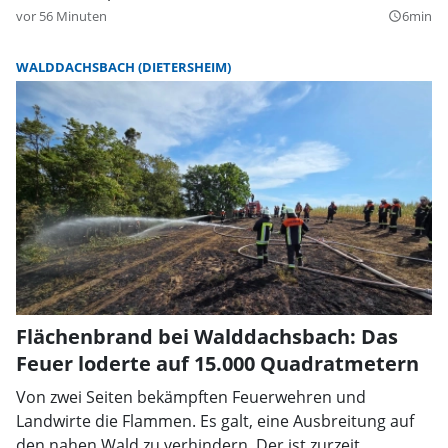
vor 56 Minuten
6min
query_builder
WALDDACHSBACH (DIETERSHEIM)
Flächenbrand bei Walddachsbach: Das
Feuer loderte auf 15.000 Quadratmetern
Von zwei Seiten bekämpften Feuerwehren und
Landwirte die Flammen. Es galt, eine Ausbreitung auf
den nahen Wald zu verhindern. Der ist zurzeit