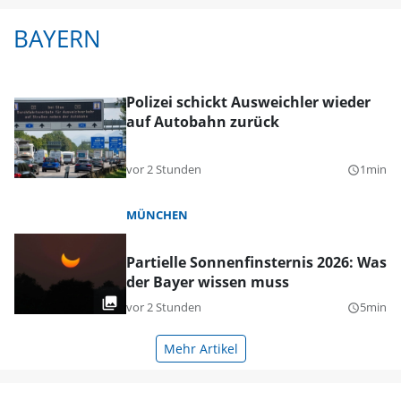
BAYERN
Polizei schickt Ausweichler wieder
auf Autobahn zurück
vor 2 Stunden
1min
query_builder
MÜNCHEN
Partielle Sonnenfinsternis 2026: Was
der Bayer wissen muss
vor 2 Stunden
5min
query_builder
Mehr Artikel