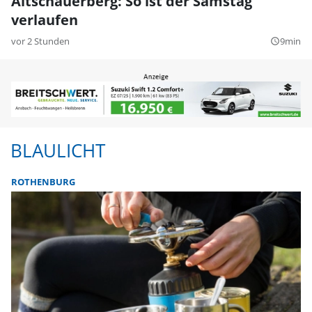
Altschauerberg: So ist der Samstag
verlaufen
vor 2 Stunden
9min
query_builder
BLAULICHT
ROTHENBURG