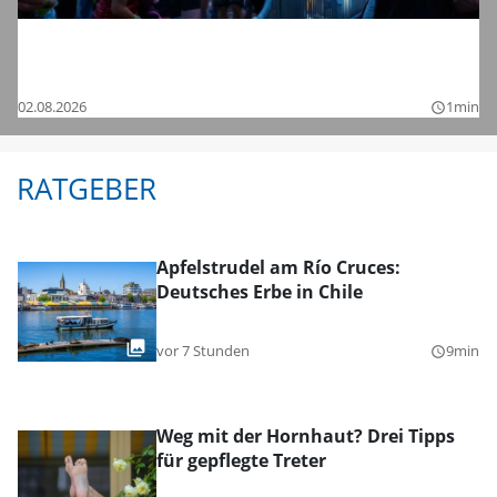
Tanzen bis in die Nacht: Die Bilder vom
Chamaeleon Festival 2026 bei Schnelldorf
02.08.2026
1min
query_builder
RATGEBER
Apfelstrudel am Río Cruces:
Deutsches Erbe in Chile
vor 7 Stunden
9min
query_builder
Weg mit der Hornhaut? Drei Tipps
für gepflegte Treter