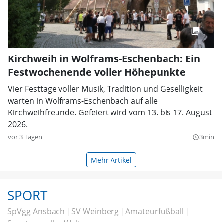
Kirchweih in Wolframs-Eschenbach: Ein
Festwochenende voller Höhepunkte
Vier Festtage voller Musik, Tradition und Geselligkeit
warten in Wolframs-Eschenbach auf alle
Kirchweihfreunde. Gefeiert wird vom 13. bis 17. August
2026.
vor 3 Tagen
3min
query_builder
Mehr Artikel
SPORT
SpVgg Ansbach
SV Weinberg
Amateurfußball