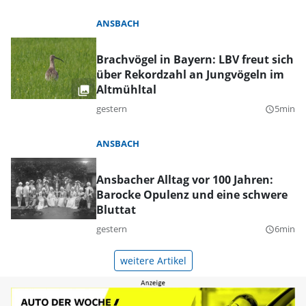
ANSBACH
Brachvögel in Bayern: LBV freut sich
über Rekordzahl an Jungvögeln im
Altmühltal
gestern
5min
query_builder
ANSBACH
Ansbacher Alltag vor 100 Jahren:
Barocke Opulenz und eine schwere
Bluttat
gestern
6min
query_builder
weitere Artikel