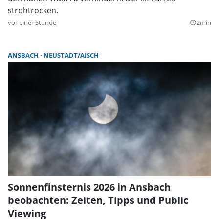
strohtrocken.
vor einer Stunde
2min
query_builder
ANSBACH
NEUSTADT/AISCH
Sonnenfinsternis 2026 in Ansbach
beobachten: Zeiten, Tipps und Public
Viewing