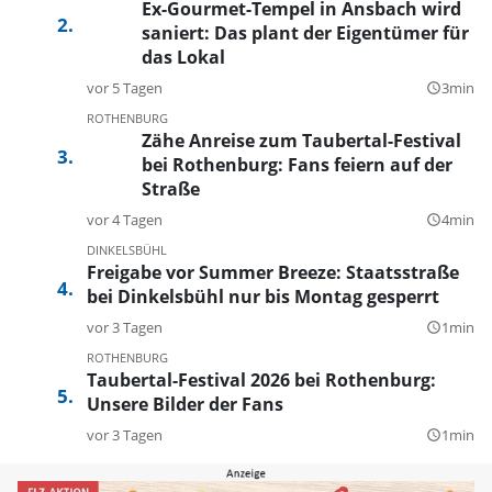
Ex-Gourmet-Tempel in Ansbach wird
saniert: Das plant der Eigentümer für
das Lokal
vor 5 Tagen
3min
query_builder
ROTHENBURG
Zähe Anreise zum Taubertal-Festival
bei Rothenburg: Fans feiern auf der
Straße
vor 4 Tagen
4min
query_builder
DINKELSBÜHL
Freigabe vor Summer Breeze: Staatsstraße
bei Dinkelsbühl nur bis Montag gesperrt
vor 3 Tagen
1min
query_builder
ROTHENBURG
Taubertal-Festival 2026 bei Rothenburg:
Unsere Bilder der Fans
vor 3 Tagen
1min
query_builder