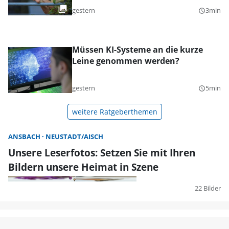
gestern
3min
query_builder
Müssen KI-Systeme an die kurze
Leine genommen werden?
gestern
5min
query_builder
weitere Ratgeberthemen
ANSBACH
NEUSTADT/AISCH
Unsere Leserfotos: Setzen Sie mit Ihren
Bildern unsere Heimat in Szene
22 Bilder