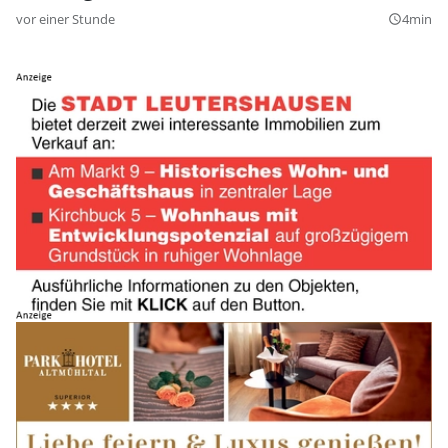
vor einer Stunde
4min
query_builder