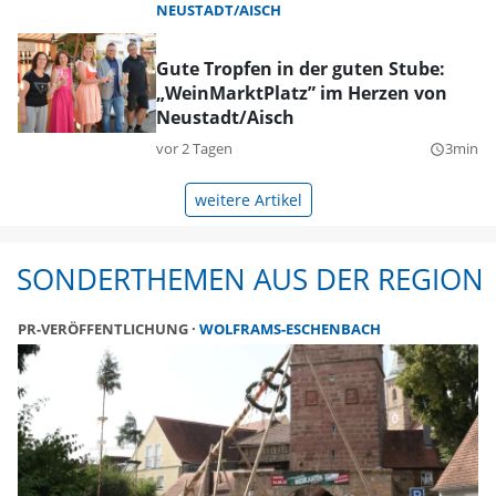
NEUSTADT/AISCH
Gute Tropfen in der guten Stube:
„WeinMarktPlatz” im Herzen von
Neustadt/Aisch
vor 2 Tagen
3min
query_builder
weitere Artikel
SONDERTHEMEN AUS DER REGION
PR-VERÖFFENTLICHUNG
WOLFRAMS-ESCHENBACH