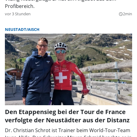
Profibereich.
vor 3 Stunden
2min
query_builder
NEUSTADT/AISCH
Den Etappensieg bei der Tour de France
verfolgte der Neustädter aus der Distanz
Dr. Christian Schrot ist Trainer beim World-Tour-Team