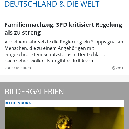
DEUTSCHLAND & DIE WELT
Familiennachzug: SPD kritisiert Regelung
als zu streng
Vor einem Jahr setzte die Regierung ein Stoppsignal an
Menschen, die zu einem Angehörigen mit
eingeschränktem Schutzstatus in Deutschland
nachziehen wollen. Nun gibt es Kritik vom
Koalitionspartner.
vor 27 Minuten
2min
query_builder
BILDERGALERIEN
ROTHENBURG