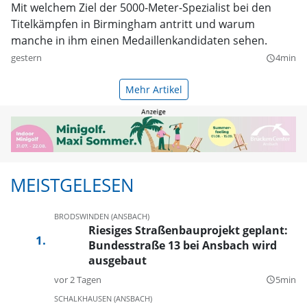
Mit welchem Ziel der 5000-Meter-Spezialist bei den
Titelkämpfen in Birmingham antritt und warum
manche in ihm einen Medaillenkandidaten sehen.
gestern
4min
query_builder
Mehr Artikel
MEISTGELESEN
BRODSWINDEN (ANSBACH)
Riesiges Straßenbauprojekt geplant:
Bundesstraße 13 bei Ansbach wird
ausgebaut
vor 2 Tagen
5min
query_builder
SCHALKHAUSEN (ANSBACH)