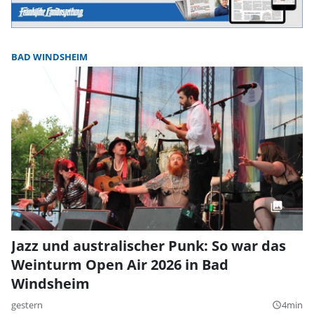
BAD WINDSHEIM
Jazz und australischer Punk: So war das
Weinturm Open Air 2026 in Bad
Windsheim
gestern
4min
query_builder