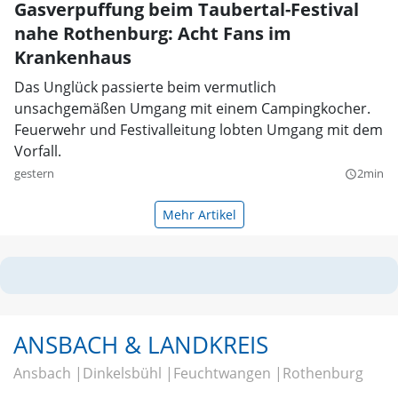
Gasverpuffung beim Taubertal-Festival
nahe Rothenburg: Acht Fans im
Krankenhaus
Das Unglück passierte beim vermutlich
unsachgemäßen Umgang mit einem Campingkocher.
Feuerwehr und Festivalleitung lobten Umgang mit dem
Vorfall.
gestern
2min
query_builder
Mehr Artikel
ANSBACH & LANDKREIS
Ansbach
Dinkelsbühl
Feuchtwangen
Rothenburg