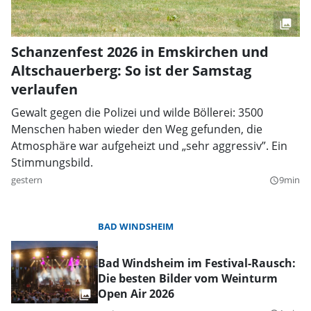
Schanzenfest 2026 in Emskirchen und
Altschauerberg: So ist der Samstag
verlaufen
Gewalt gegen die Polizei und wilde Böllerei: 3500
Menschen haben wieder den Weg gefunden, die
Atmosphäre war aufgeheizt und „sehr aggressiv”. Ein
Stimmungsbild.
gestern
9min
query_builder
BAD WINDSHEIM
Bad Windsheim im Festival-Rausch:
Die besten Bilder vom Weinturm
Open Air 2026