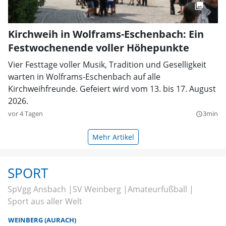
Kirchweih in Wolframs-Eschenbach: Ein
Festwochenende voller Höhepunkte
Vier Festtage voller Musik, Tradition und Geselligkeit
warten in Wolframs-Eschenbach auf alle
Kirchweihfreunde. Gefeiert wird vom 13. bis 17. August
2026.
vor 4 Tagen
3min
query_builder
Mehr Artikel
SPORT
SpVgg Ansbach
SV Weinberg
Amateurfußball
Sport aus aller Welt
WEINBERG (AURACH)