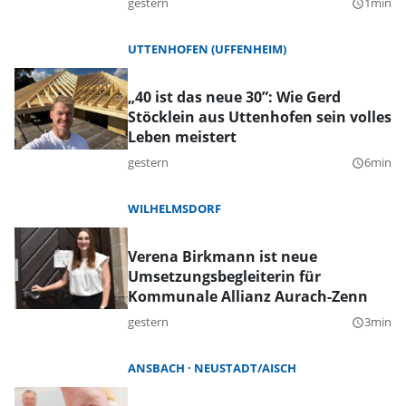
gestern
1min
query_builder
UTTENHOFEN (UFFENHEIM)
„40 ist das neue 30”: Wie Gerd
Stöcklein aus Uttenhofen sein volles
Leben meistert
gestern
6min
query_builder
WILHELMSDORF
Verena Birkmann ist neue
Umsetzungsbegleiterin für
Kommunale Allianz Aurach-Zenn
gestern
3min
query_builder
ANSBACH
NEUSTADT/AISCH