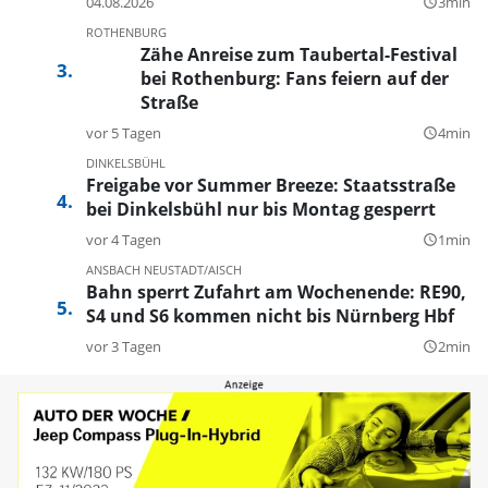
04.08.2026
3min
query_builder
ROTHENBURG
Zähe Anreise zum Taubertal-Festival
bei Rothenburg: Fans feiern auf der
Straße
vor 5 Tagen
4min
query_builder
DINKELSBÜHL
Freigabe vor Summer Breeze: Staatsstraße
bei Dinkelsbühl nur bis Montag gesperrt
vor 4 Tagen
1min
query_builder
ANSBACH
NEUSTADT/AISCH
Bahn sperrt Zufahrt am Wochenende: RE90,
S4 und S6 kommen nicht bis Nürnberg Hbf
vor 3 Tagen
2min
query_builder