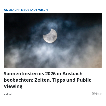
ANSBACH
NEUSTADT/AISCH
Sonnenfinsternis 2026 in Ansbach
beobachten: Zeiten, Tipps und Public
Viewing
gestern
4min
query_builder