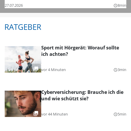
27.07.2026
8min
query_builder
RATGEBER
Sport mit Hörgerät: Worauf sollte
ich achten?
vor 4 Minuten
3min
query_builder
Cyberversicherung: Brauche ich die
und wie schützt sie?
vor 44 Minuten
5min
query_builder