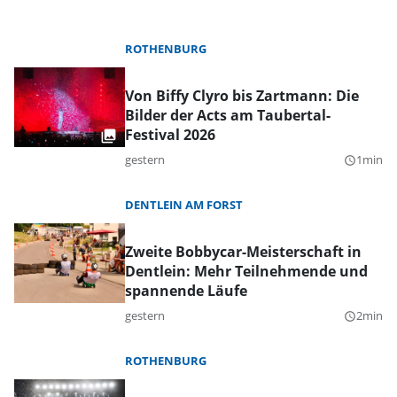
ROTHENBURG
Von Biffy Clyro bis Zartmann: Die
Bilder der Acts am Taubertal-
Festival 2026
gestern
1min
query_builder
DENTLEIN AM FORST
Zweite Bobbycar-Meisterschaft in
Dentlein: Mehr Teilnehmende und
spannende Läufe
gestern
2min
query_builder
ROTHENBURG