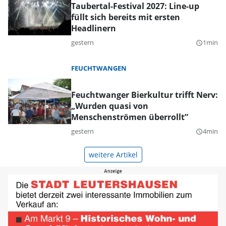
Taubertal-Festival 2027: Line-up
füllt sich bereits mit ersten
Headlinern
gestern
1min
query_builder
FEUCHTWANGEN
Feuchtwanger Bierkultur trifft Nerv:
„Wurden quasi von
Menschenströmen überrollt”
gestern
4min
query_builder
weitere Artikel