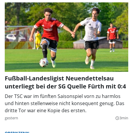
Fußball-Landesligist Neuendettelsau
unterliegt bei der SG Quelle Fürth mit 0:4
Der TSC war im fünften Saisonspiel vorn zu harmlos
und hinten stellenweise nicht konsequent genug. Das
dritte Tor war eine Kopie des ersten.
gestern
3min
query_builder