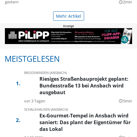
gestern
2min
query_builder
Mehr Artikel
MEISTGELESEN
BRODSWINDEN (ANSBACH)
Riesiges Straßenbauprojekt geplant:
Bundesstraße 13 bei Ansbach wird
ausgebaut
vor 3 Tagen
5min
query_builder
SCHALKHAUSEN (ANSBACH)
Ex-Gourmet-Tempel in Ansbach wird
saniert: Das plant der Eigentümer für
das Lokal