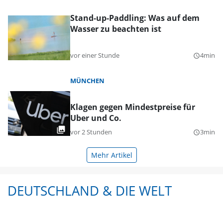
Stand-up-Paddling: Was auf dem
Wasser zu beachten ist
vor einer Stunde
4min
query_builder
MÜNCHEN
Klagen gegen Mindestpreise für
Uber und Co.
vor 2 Stunden
3min
query_builder
Mehr Artikel
DEUTSCHLAND & DIE WELT