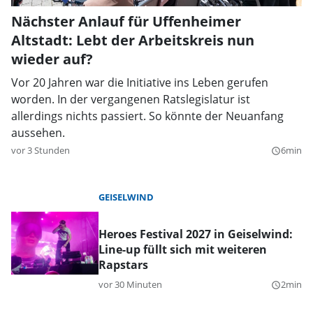
Nächster Anlauf für Uffenheimer
Altstadt: Lebt der Arbeitskreis nun
wieder auf?
Vor 20 Jahren war die Initiative ins Leben gerufen
worden. In der vergangenen Ratslegislatur ist
allerdings nichts passiert. So könnte der Neuanfang
aussehen.
vor 3 Stunden
6min
query_builder
GEISELWIND
Heroes Festival 2027 in Geiselwind:
Line-up füllt sich mit weiteren
Rapstars
vor 30 Minuten
2min
query_builder