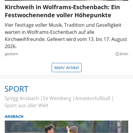
Kirchweih in Wolframs-Eschenbach: Ein
Festwochenende voller Höhepunkte
Vier Festtage voller Musik, Tradition und Geselligkeit
warten in Wolframs-Eschenbach auf alle
Kirchweihfreunde. Gefeiert wird vom 13. bis 17. August
2026.
gestern
3min
query_builder
Mehr Artikel
SPORT
SpVgg Ansbach
SV Weinberg
Amateurfußball
Sport aus aller Welt
ANSBACH