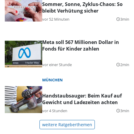
Sommer, Sonne, Zyklus-Chaos: So
bleibt Verhütung sicher
vor 52 Minuten
3min
query_builder
Meta soll 567 Millionen Dollar in
Fonds für Kinder zahlen
vor einer Stunde
2min
query_builder
MÜNCHEN
Handstaubsauger: Beim Kauf auf
Gewicht und Ladezeiten achten
vor 4 Stunden
3min
query_builder
weitere Ratgeberthemen