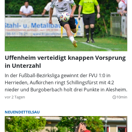
Uffenheim verteidigt knappen Vorsprung
in Unterzahl
In der Fußball-Bezirksliga gewinnt der FVU 1:0 in
Herrieden, Aufkirchen ringt Schillingsfürst mit 4:2
nieder und Burgoberbach holt drei Punkte in Alesheim.
vor 2 Tagen
10min
query_builder
NEUENDETTELSAU