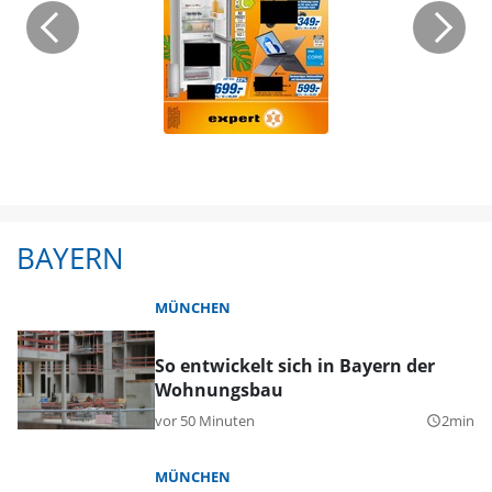
BAYERN
MÜNCHEN
So entwickelt sich in Bayern der
Wohnungsbau
vor 50 Minuten
2min
query_builder
MÜNCHEN