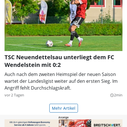
TSC Neuendettelsau unterliegt dem FC
Wendelstein mit 0:2
Auch nach dem zweiten Heimspiel der neuen Saison
wartet der Landesligist weiter auf den ersten Sieg. Im
Angriff fehlt Durchschlagskraft.
vor 2 Tagen
2min
query_builder
Mehr Artikel