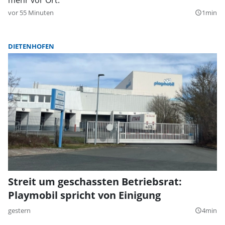
vor 55 Minuten
1min
query_builder
DIETENHOFEN
Streit um geschassten Betriebsrat:
Playmobil spricht von Einigung
gestern
4min
query_builder