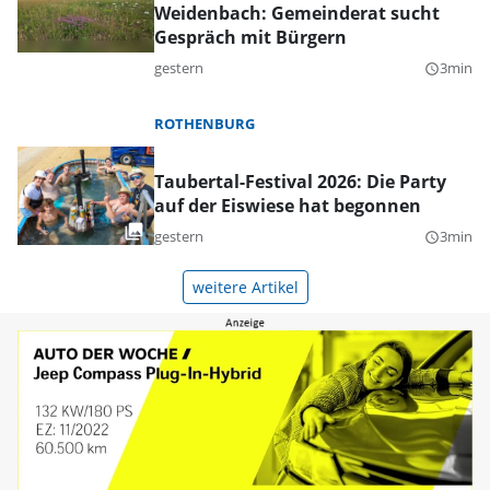
Weidenbach: Gemeinderat sucht
Gespräch mit Bürgern
gestern
3min
query_builder
ROTHENBURG
Taubertal-Festival 2026: Die Party
auf der Eiswiese hat begonnen
gestern
3min
query_builder
weitere Artikel