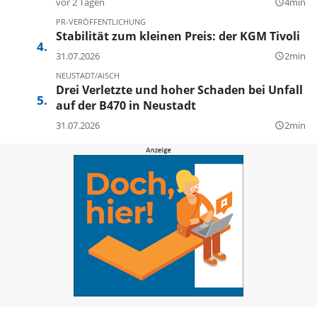
vor 2 Tagen
4min
query_builder
PR-VERÖFFENTLICHUNG
Stabilität zum kleinen Preis: der KGM Tivoli
31.07.2026
2min
query_builder
NEUSTADT/AISCH
Drei Verletzte und hoher Schaden bei Unfall
auf der B470 in Neustadt
31.07.2026
2min
query_builder