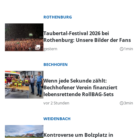
ROTHENBURG
Taubertal-Festival 2026 bei
Rothenburg: Unsere Bilder der Fans
gestern
1min
query_builder
BECHHOFEN
Wenn jede Sekunde zählt:
Bechhofener Verein finanziert
lebensrettende RollBAG-Sets
vor 2 Stunden
3min
query_builder
WEIDENBACH
Kontroverse um Bolzplatz in