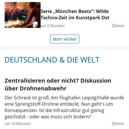
Serie „München Beats“: Wilde
Techno-Zeit im Kunstpark Ost
vor 2 Stunden
6min
query_builder
Mehr Artikel
DEUTSCHLAND & DIE WELT
Zentralisieren oder nicht? Diskussion
über Drohnenabwehr
Der Schreck ist groß: Am Flughafen Leipzig/Halle wurde
eine Sprengstoff-Drohne entdeckt. Nun geht's um
Konsequenzen. Ist die Infrastruktur gut genug
geschützt - oder was muss sich ändern?
vor 10 Minuten
6min
query_builder