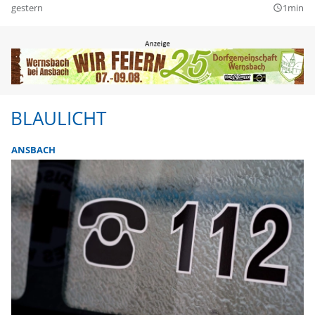
gestern
1min
query_builder
BLAULICHT
ANSBACH