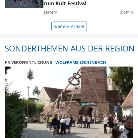
zum Kult-Festival
gestern
5min
query_builder
weitere Artikel
SONDERTHEMEN AUS DER REGION
PR-VERÖFFENTLICHUNG
WOLFRAMS-ESCHENBACH