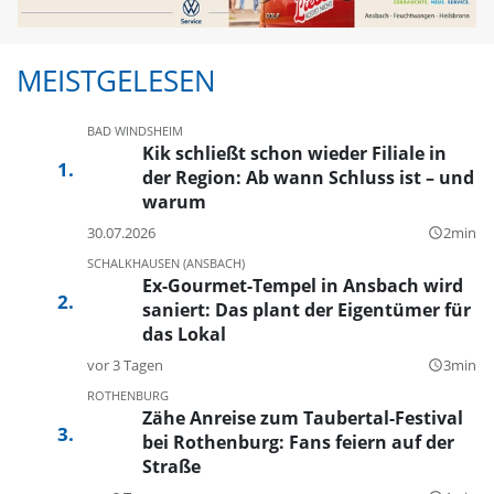
MEISTGELESEN
BAD WINDSHEIM
Kik schließt schon wieder Filiale in
der Region: Ab wann Schluss ist – und
warum
30.07.2026
2min
query_builder
SCHALKHAUSEN (ANSBACH)
Ex-Gourmet-Tempel in Ansbach wird
saniert: Das plant der Eigentümer für
das Lokal
vor 3 Tagen
3min
query_builder
ROTHENBURG
Zähe Anreise zum Taubertal-Festival
bei Rothenburg: Fans feiern auf der
Straße