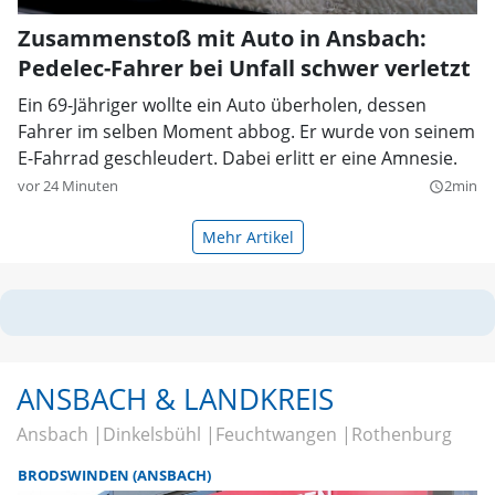
Zusammenstoß mit Auto in Ansbach:
Pedelec-Fahrer bei Unfall schwer verletzt
Ein 69-Jähriger wollte ein Auto überholen, dessen
Fahrer im selben Moment abbog. Er wurde von seinem
E-Fahrrad geschleudert. Dabei erlitt er eine Amnesie.
vor 24 Minuten
2min
query_builder
Mehr Artikel
ANSBACH & LANDKREIS
Ansbach
Dinkelsbühl
Feuchtwangen
Rothenburg
BRODSWINDEN (ANSBACH)