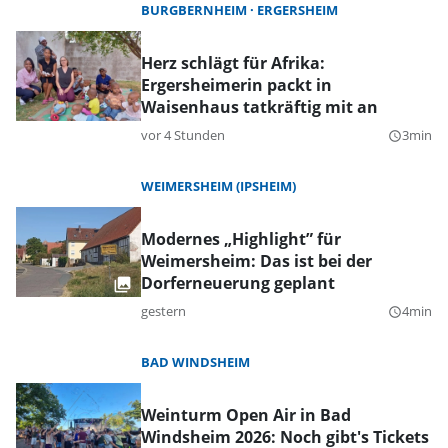
BURGBERNHEIM
ERGERSHEIM
Herz schlägt für Afrika:
Ergersheimerin packt in
Waisenhaus tatkräftig mit an
vor 4 Stunden
3min
query_builder
WEIMERSHEIM (IPSHEIM)
Modernes „Highlight” für
Weimersheim: Das ist bei der
Dorferneuerung geplant
gestern
4min
query_builder
BAD WINDSHEIM
Weinturm Open Air in Bad
Windsheim 2026: Noch gibt's Tickets