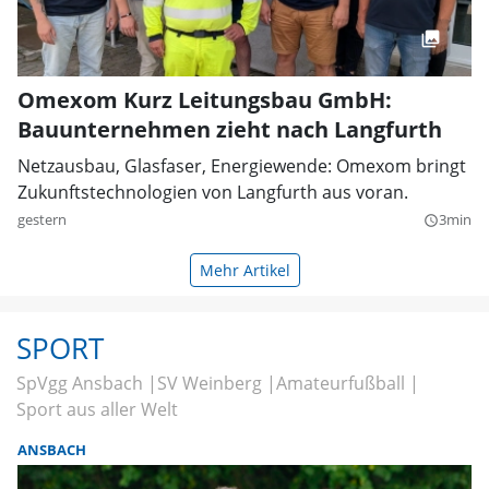
Omexom Kurz Leitungsbau GmbH:
Bauunternehmen zieht nach Langfurth
Netzausbau, Glasfaser, Energiewende: Omexom bringt
Zukunftstechnologien von Langfurth aus voran.
gestern
3min
query_builder
Mehr Artikel
SPORT
SpVgg Ansbach
SV Weinberg
Amateurfußball
Sport aus aller Welt
ANSBACH