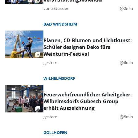
vor 5 Stunden
2min
query_builder
BAD WINDSHEIM
Planen, CD-Blumen und Lichtkunst:
Schüler designen Deko fürs
Weinturm-Festival
gestern
6min
query_builder
WILHELMSDORF
Feuerwehrfreundlicher Arbeitgeber:
Wilhelmsdorfs Gubesch-Group
erhält Auszeichnung
gestern
5min
query_builder
GOLLHOFEN