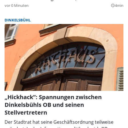
vor 0 Minuten
4min
query_builder
DINKELSBÜHL
„Hickhack”: Spannungen zwischen
Dinkelsbühls OB und seinen
Stellvertretern
Der Stadtrat hat seine Geschäftsordnung teilweise