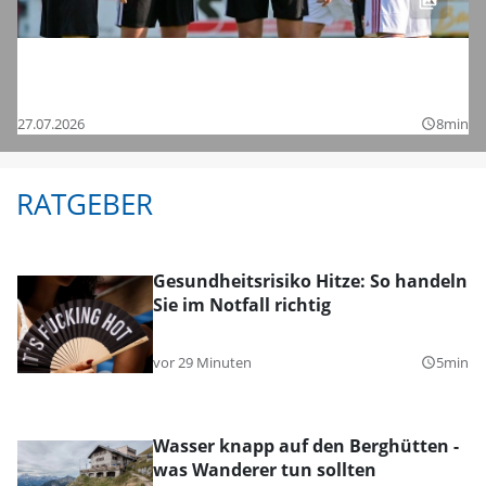
Saisonstart in der Regionalliga und den
Bezirksligen – das sind die Bilder
27.07.2026
8min
query_builder
RATGEBER
Gesundheitsrisiko Hitze: So handeln
Sie im Notfall richtig
vor 29 Minuten
5min
query_builder
Wasser knapp auf den Berghütten -
was Wanderer tun sollten