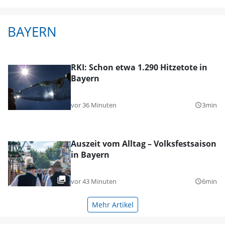
BAYERN
RKI: Schon etwa 1.290 Hitzetote in
Bayern
vor 36 Minuten
3min
query_builder
Auszeit vom Alltag – Volksfestsaison
in Bayern
vor 43 Minuten
6min
query_builder
Mehr Artikel