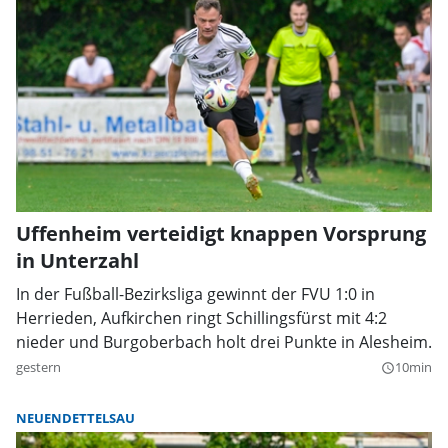
Uffenheim verteidigt knappen Vorsprung
in Unterzahl
In der Fußball-Bezirksliga gewinnt der FVU 1:0 in
Herrieden, Aufkirchen ringt Schillingsfürst mit 4:2
nieder und Burgoberbach holt drei Punkte in Alesheim.
gestern
10min
query_builder
NEUENDETTELSAU