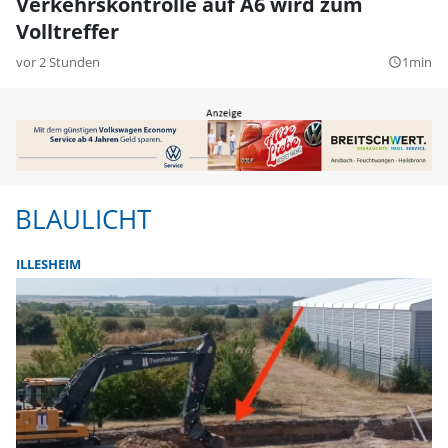
Verkehrskontrolle auf A6 wird zum
Volltreffer
vor 2 Stunden
1min
query_builder
BLAULICHT
ILLESHEIM