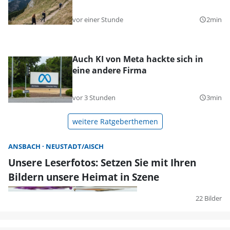
vor einer Stunde
2min
query_builder
Auch KI von Meta hackte sich in
eine andere Firma
vor 3 Stunden
3min
query_builder
weitere Ratgeberthemen
ANSBACH
NEUSTADT/AISCH
Unsere Leserfotos: Setzen Sie mit Ihren
Bildern unsere Heimat in Szene
22 Bilder