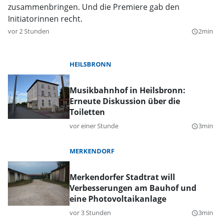
zusammenbringen. Und die Premiere gab den
Initiatorinnen recht.
vor 2 Stunden
2min
query_builder
HEILSBRONN
Musikbahnhof in Heilsbronn:
Erneute Diskussion über die
Toiletten
vor einer Stunde
3min
query_builder
MERKENDORF
Merkendorfer Stadtrat will
Verbesserungen am Bauhof und
eine Photovoltaikanlage
vor 3 Stunden
3min
query_builder