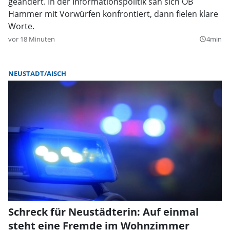
geändert. In der Informationspolitik sah sich OB
Hammer mit Vorwürfen konfrontiert, dann fielen klare
Worte.
vor 18 Minuten
4min
query_builder
NEUSTADT/AISCH
Schreck für Neustädterin: Auf einmal
steht eine Fremde im Wohnzimmer