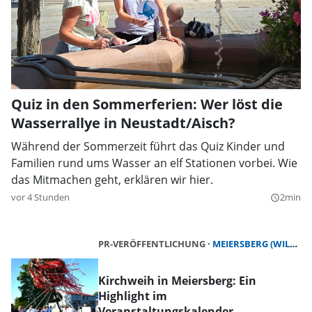
Quiz in den Sommerferien: Wer löst die
Wasserrallye in Neustadt/Aisch?
Während der Sommerzeit führt das Quiz Kinder und
Familien rund ums Wasser an elf Stationen vorbei. Wie
das Mitmachen geht, erklären wir hier.
vor 4 Stunden
2min
query_builder
PR-VERÖFFENTLICHUNG
MEIERSBERG (WILHERMSDORF)
Kirchweih in Meiersberg: Ein
Highlight im
Veranstaltungskalender