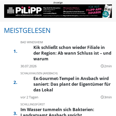
MEISTGELESEN
BAD WINDSHEIM
Kik schließt schon wieder Filiale in
der Region: Ab wann Schluss ist – und
warum
30.07.2026
2min
query_builder
SCHALKHAUSEN (ANSBACH)
Ex-Gourmet-Tempel in Ansbach wird
saniert: Das plant der Eigentümer für
das Lokal
vor 2 Tagen
3min
query_builder
SCHILLINGSFÜRST
Im Wasser tummeln sich Bakterien:
Landratsamt Ansbach spricht