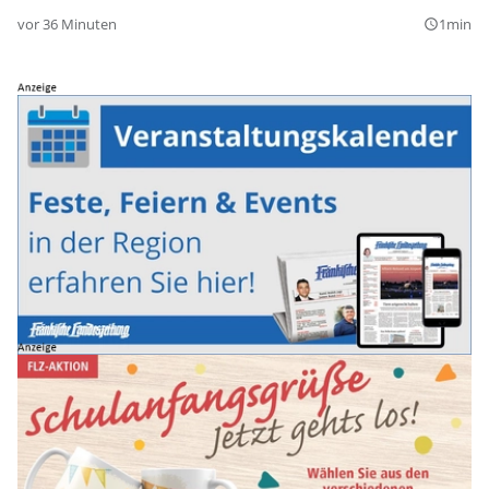
vor 36 Minuten
1min
query_builder