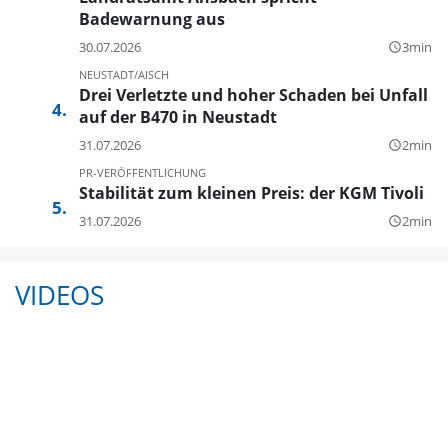
Badewarnung aus
30.07.2026
3min
query_builder
NEUSTADT/AISCH
Drei Verletzte und hoher Schaden bei Unfall
auf der B470 in Neustadt
31.07.2026
2min
query_builder
PR-VERÖFFENTLICHUNG
Stabilität zum kleinen Preis: der KGM Tivoli
31.07.2026
2min
query_builder
VIDEOS