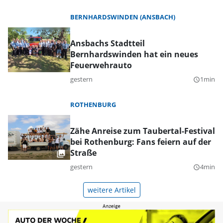
BERNHARDSWINDEN (ANSBACH)
Ansbachs Stadtteil
Bernhardswinden hat ein neues
Feuerwehrauto
gestern
1min
query_builder
ROTHENBURG
Zähe Anreise zum Taubertal-Festival
bei Rothenburg: Fans feiern auf der
Straße
gestern
4min
query_builder
weitere Artikel