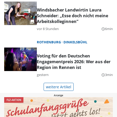
Windsbacher Landwirtin Laura
Schneider: „Esse doch nicht meine
Arbeitskolleginnen”
vor 8 Stunden
6min
query_builder
ROTHENBURG
DINKELSBÜHL
Voting für den Deutschen
Engagementpreis 2026: Wer aus der
Region im Rennen ist
gestern
3min
query_builder
weitere Artikel