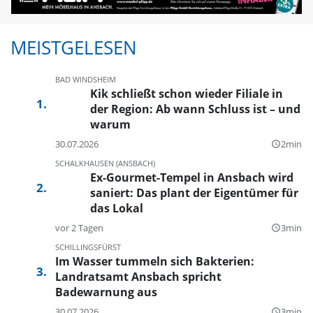
MEISTGELESEN
BAD WINDSHEIM
Kik schließt schon wieder Filiale in
der Region: Ab wann Schluss ist – und
warum
30.07.2026
2min
query_builder
SCHALKHAUSEN (ANSBACH)
Ex-Gourmet-Tempel in Ansbach wird
saniert: Das plant der Eigentümer für
das Lokal
vor 2 Tagen
3min
query_builder
SCHILLINGSFÜRST
Im Wasser tummeln sich Bakterien:
Landratsamt Ansbach spricht
Badewarnung aus
30.07.2026
3min
query_builder