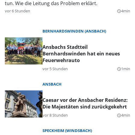
tun. Wie die Leitung das Problem erklärt.
vor 6 Stunden
4min
query_builder
BERNHARDSWINDEN (ANSBACH)
Ansbachs Stadtteil
Bernhardswinden hat ein neues
Feuerwehrauto
vor 5 Stunden
1min
query_builder
ANSBACH
Caesar vor der Ansbacher Residenz:
Die Majestäten sind zurückgekehrt
vor 8 Stunden
4min
query_builder
SPECKHEIM (WINDSBACH)