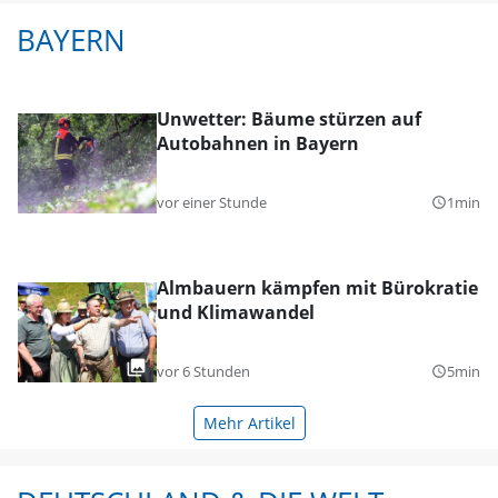
BAYERN
Unwetter: Bäume stürzen auf
Autobahnen in Bayern
vor einer Stunde
1min
query_builder
Almbauern kämpfen mit Bürokratie
und Klimawandel
vor 6 Stunden
5min
query_builder
Mehr Artikel