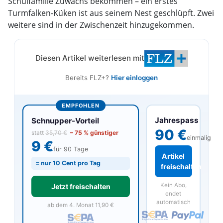
Schulfamilie Zuwachs bekommen – ein erstes
Turmfalken-Küken ist aus seinem Nest geschlüpft. Zwei
weitere sind in der Zwischenzeit hinzugekommen.
Diesen Artikel weiterlesen mit
Bereits FLZ+?
Hier einloggen
EMPFOHLEN
Jahrespass
Schnupper-Vorteil
90 €
statt
35,70 €
– 75 % günstiger
einmalig
9 €
für 90 Tage
Artikel
= nur 10 Cent pro Tag
freischalten
Kein Abo,
Jetzt freischalten
endet
automatisch
ab dem 4. Monat 11,90 €