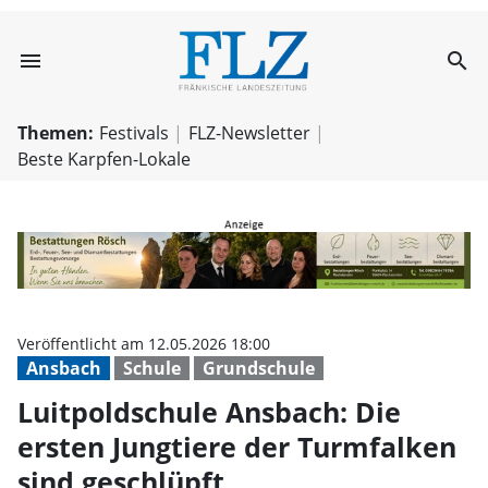
menu
search
Luitpoldschule A
Themen:
Festivals
FLZ-Newsletter
Beste Karpfen-Lokale
Veröffentlicht am 12.05.2026 18:00
Ansbach
Schule
Grundschule
Luitpoldschule Ansbach: Die
ersten Jungtiere der Turmfalken
sind geschlüpft