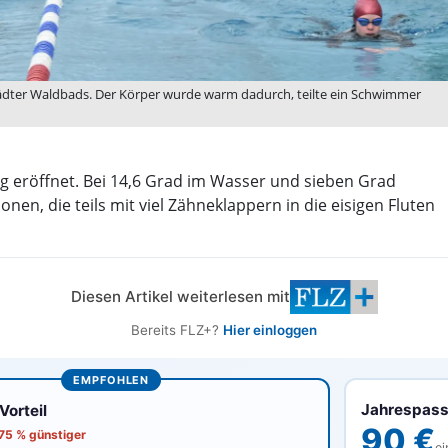
tädter Waldbads. Der Körper wurde warm dadurch, teilte ein Schwimmer
 eröffnet. Bei 14,6 Grad im Wasser und sieben Grad
en, die teils mit viel Zähneklappern in die eisigen Fluten
Diesen Artikel weiterlesen mit
Bereits FLZ+?
Hier einloggen
EMPFOHLEN
Jahrespas
orteil
90 €
 75 % günstiger
ei