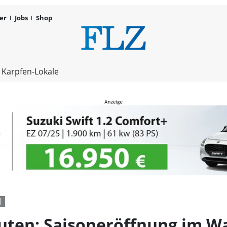
er
Jobs
Shop
Rein in die
 Karpfen-Lokale
d
Fluten: Saisoneröffnung im W