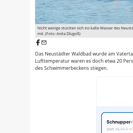
Nicht wenige stürzten sich ins kalte Wasser des Neus
mit. (Foto: Anita Dlugoß)
email
Das Neustädter Waldbad wurde am Vatertag
Lufttemperatur waren es doch etwa 20 Person
des Schwimmerbeckens stiegen.
Schnupper-V
statt
35,70 €
–