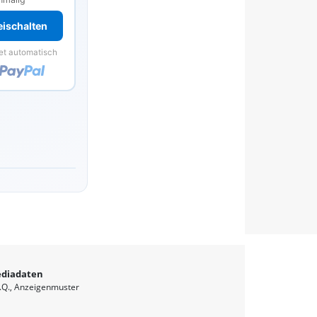
reischalten
et automatisch
diadaten
.Q.
Anzeigenmuster