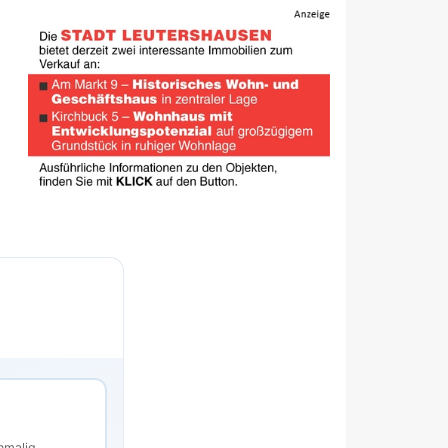
s
nmalig