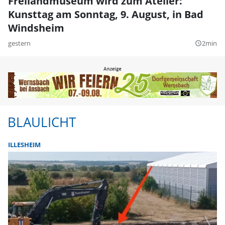
Freilandmuseum wird zum Atelier:
Kunsttag am Sonntag, 9. August, in Bad
Windsheim
gestern
2min
query_builder
BLAULICHT
ILLESHEIM