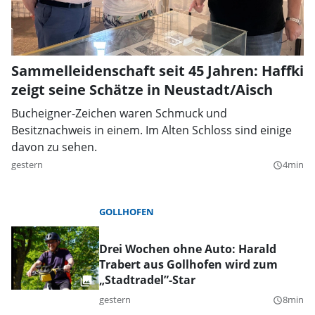
Sammelleidenschaft seit 45 Jahren: Haffki
zeigt seine Schätze in Neustadt/Aisch
Bucheigner-Zeichen waren Schmuck und
Besitznachweis in einem. Im Alten Schloss sind einige
davon zu sehen.
gestern
4min
query_builder
GOLLHOFEN
Drei Wochen ohne Auto: Harald
Trabert aus Gollhofen wird zum
„Stadtradel”-Star
gestern
8min
query_builder