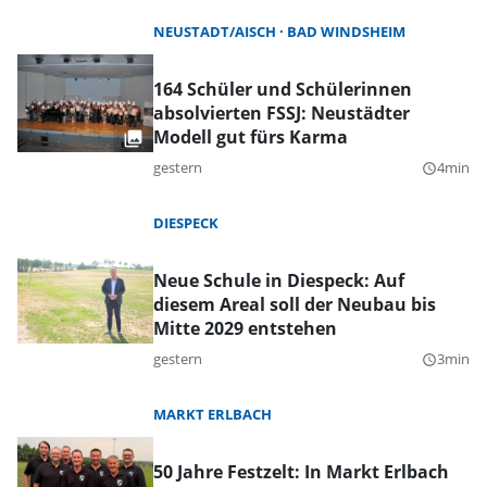
NEUSTADT/AISCH
BAD WINDSHEIM
164 Schüler und Schülerinnen
absolvierten FSSJ: Neustädter
Modell gut fürs Karma
gestern
4min
query_builder
DIESPECK
Neue Schule in Diespeck: Auf
diesem Areal soll der Neubau bis
Mitte 2029 entstehen
gestern
3min
query_builder
MARKT ERLBACH
50 Jahre Festzelt: In Markt Erlbach