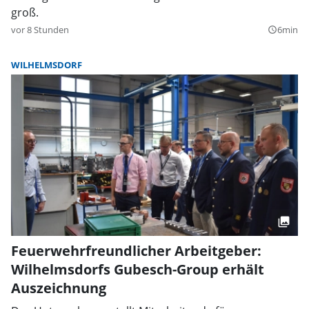
groß.
vor 8 Stunden
6min
query_builder
WILHELMSDORF
Feuerwehrfreundlicher Arbeitgeber:
Wilhelmsdorfs Gubesch-Group erhält
Auszeichnung