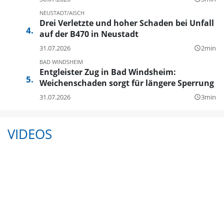
NEUSTADT/AISCH
Drei Verletzte und hoher Schaden bei Unfall
auf der B470 in Neustadt
31.07.2026
2min
query_builder
BAD WINDSHEIM
Entgleister Zug in Bad Windsheim:
Weichenschaden sorgt für längere Sperrung
31.07.2026
3min
query_builder
VIDEOS