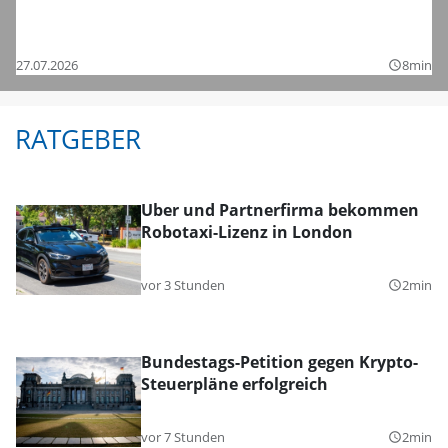
Saisonstart in der Regionalliga und den
Bezirksligen – das sind die Bilder
27.07.2026
8min
query_builder
RATGEBER
Uber und Partnerfirma bekommen
Robotaxi-Lizenz in London
vor 3 Stunden
2min
query_builder
Bundestags-Petition gegen Krypto-
Steuerpläne erfolgreich
vor 7 Stunden
2min
query_builder