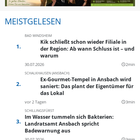
MEISTGELESEN
BAD WINDSHEIM
Kik schließt schon wieder Filiale in
der Region: Ab wann Schluss ist – und
warum
30.07.2026
2min
query_builder
SCHALKHAUSEN (ANSBACH)
Ex-Gourmet-Tempel in Ansbach wird
saniert: Das plant der Eigentümer für
das Lokal
vor 2 Tagen
3min
query_builder
SCHILLINGSFÜRST
Im Wasser tummeln sich Bakterien:
Landratsamt Ansbach spricht
Badewarnung aus
30.07.2026
3min
query_builder