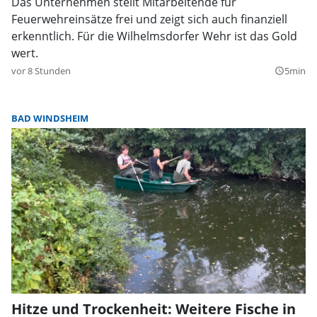
Das Unternehmen stellt Mitarbeitende für
Feuerwehreinsätze frei und zeigt sich auch finanziell
erkenntlich. Für die Wilhelmsdorfer Wehr ist das Gold
wert.
vor 8 Stunden
5min
query_builder
BAD WINDSHEIM
Hitze und Trockenheit: Weitere Fische in