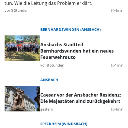
tun. Wie die Leitung das Problem erklärt.
vor 8 Stunden
4min
query_builder
BERNHARDSWINDEN (ANSBACH)
Ansbachs Stadtteil
Bernhardswinden hat ein neues
Feuerwehrauto
vor 8 Stunden
1min
query_builder
ANSBACH
Caesar vor der Ansbacher Residenz:
Die Majestäten sind zurückgekehrt
gestern
4min
query_builder
SPECKHEIM (WINDSBACH)