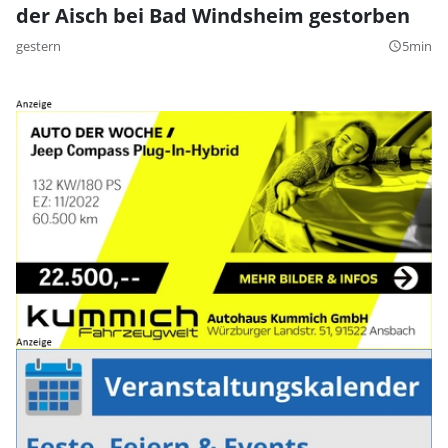
der Aisch bei Bad Windsheim gestorben
gestern
5min
query_builder