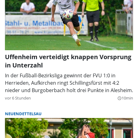
Uffenheim verteidigt knappen Vorsprung
in Unterzahl
In der Fußball-Bezirksliga gewinnt der FVU 1:0 in
Herrieden, Aufkirchen ringt Schillingsfürst mit 4:2
nieder und Burgoberbach holt drei Punkte in Alesheim.
vor 6 Stunden
10min
query_builder
NEUENDETTELSAU