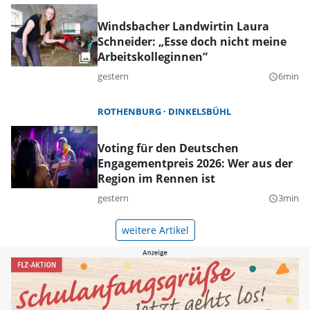
Windsbacher Landwirtin Laura
Schneider: „Esse doch nicht meine
Arbeitskolleginnen”
gestern
6min
query_builder
ROTHENBURG
DINKELSBÜHL
Voting für den Deutschen
Engagementpreis 2026: Wer aus der
Region im Rennen ist
gestern
3min
query_builder
weitere Artikel