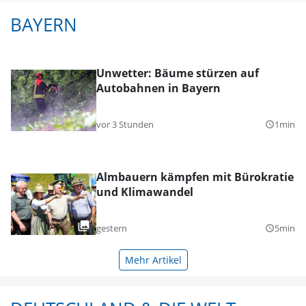
BAYERN
Unwetter: Bäume stürzen auf
Autobahnen in Bayern
vor 3 Stunden
1min
query_builder
Almbauern kämpfen mit Bürokratie
und Klimawandel
gestern
5min
query_builder
Mehr Artikel