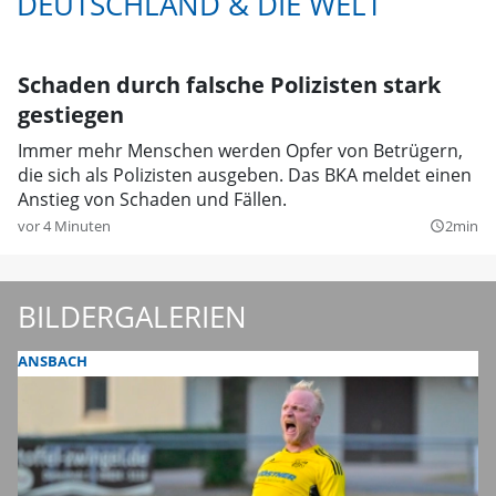
DEUTSCHLAND & DIE WELT
Schaden durch falsche Polizisten stark
gestiegen
Immer mehr Menschen werden Opfer von Betrügern,
die sich als Polizisten ausgeben. Das BKA meldet einen
Anstieg von Schaden und Fällen.
vor 4 Minuten
2min
query_builder
BILDERGALERIEN
ANSBACH