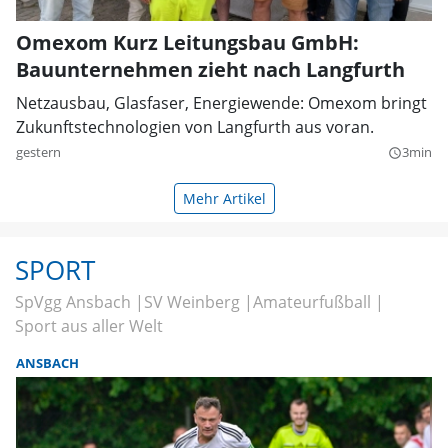
Omexom Kurz Leitungsbau GmbH:
Bauunternehmen zieht nach Langfurth
Netzausbau, Glasfaser, Energiewende: Omexom bringt
Zukunftstechnologien von Langfurth aus voran.
gestern
3min
query_builder
Mehr Artikel
SPORT
SpVgg Ansbach
SV Weinberg
Amateurfußball
Sport aus aller Welt
ANSBACH