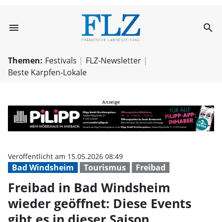
menu
search
Freibad in Bad W
Themen:
Festivals
FLZ-Newsletter
Beste Karpfen-Lokale
Veröffentlicht am 15.05.2026 08:49
Bad Windsheim
Tourismus
Freibad
Freibad in Bad Windsheim
wieder geöffnet: Diese Events
gibt es in dieser Saison