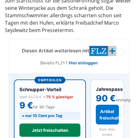
zum Startschuss für die Saisoneröffnung sogar wieder
seine Winterjacke aus dem Schrank geholt. Die
Stammschwimmer allerdings scharrten schon seit
Tagen mit den Hufen, erklärte Freibadchef Marco
Seydewitz beim Pressetermin.
Diesen Artikel weiterlesen mit
Bereits FLZ+?
Hier einloggen
EMPFOHLEN
Jahrespass
Schnupper-Vorteil
90 €
statt
35,70 €
– 75 % günstiger
einmalig
9 €
für 90 Tage
Artikel
= nur 10 Cent pro Tag
freischalten
Kein Abo,
Jetzt freischalten
endet