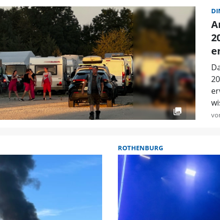
DI
A
2
e
Da
20
er
wi
vo
ROTHENBURG