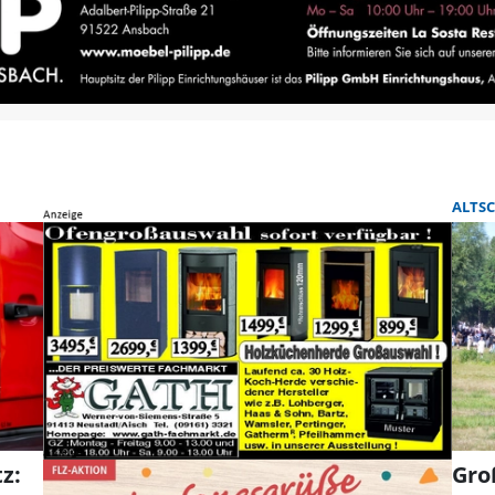
ALTS
z:
Gro