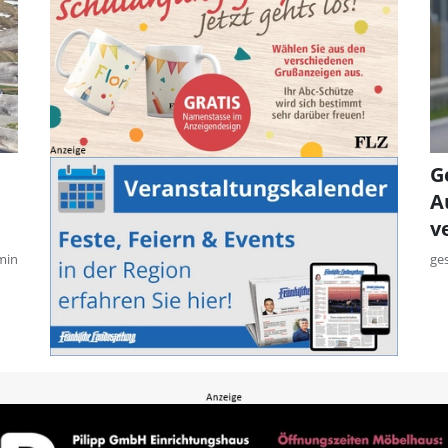
G
A
v
min
ge