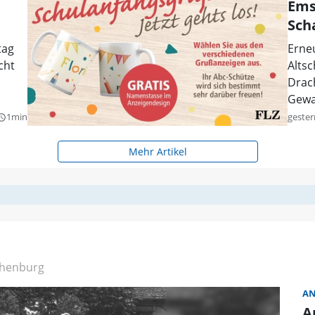
Ems
Sch
tag
Erne
cht
Alts
Drach
Gewal
1min
gester
y_builder
Mehr Artikel
henburg
AN
A