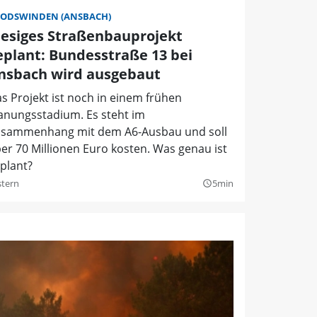
ODSWINDEN (ANSBACH)
iesiges Straßenbauprojekt
eplant: Bundesstraße 13 bei
nsbach wird ausgebaut
s Projekt ist noch in einem frühen
anungsstadium. Es steht im
sammenhang mit dem A6-Ausbau und soll
er 70 Millionen Euro kosten. Was genau ist
plant?
stern
5min
query_builder