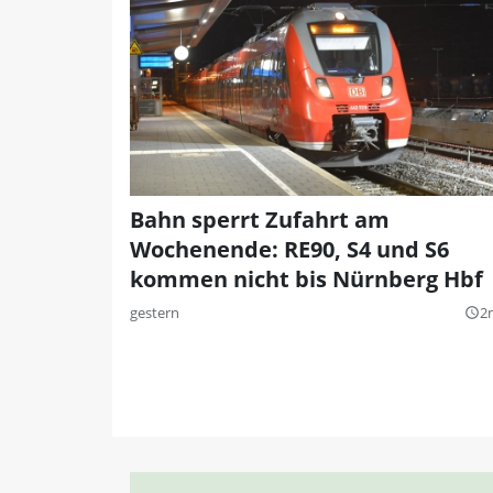
Bahn sperrt Zufahrt am
Wochenende: RE90, S4 und S6
kommen nicht bis Nürnberg Hbf
gestern
2
query_builder