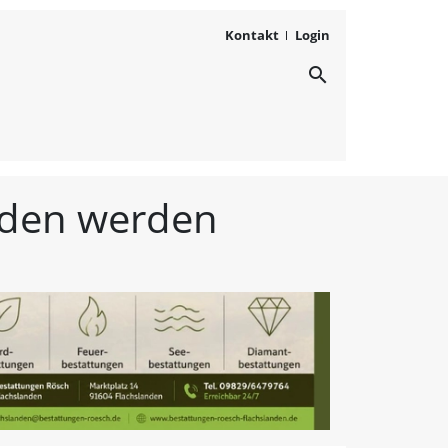
Kontakt
Login
search
ichten aus Westmittelfr
unden werden