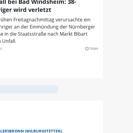
all bei Bad Windsheim: 38-
iger wird verletzt
rühen Freitagnachmittag verursachte ein
ähriger an der Einmündung der Nürnberger
e in die Staatsstraße nach Markt Bibart
 Unfall.
n
1min
query_builder
LLERSBRONN (WILBURGSTETTEN)