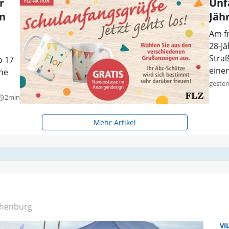
r
Unf
en
Jähr
Am f
28-J
Straß
b 17
einen
ine
gester
2min
y_builder
Mehr Artikel
henburg
VI