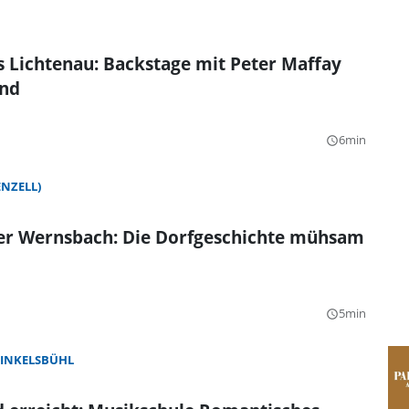
s Lichtenau: Backstage mit Peter Maffay
and
6min
query_builder
NZELL)
ber Wernsbach: Die Dorfgeschichte mühsam
5min
query_builder
INKELSBÜHL