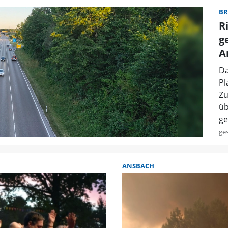
BR
R
g
A
Da
Pl
Zu
üb
ge
ge
ANSBACH