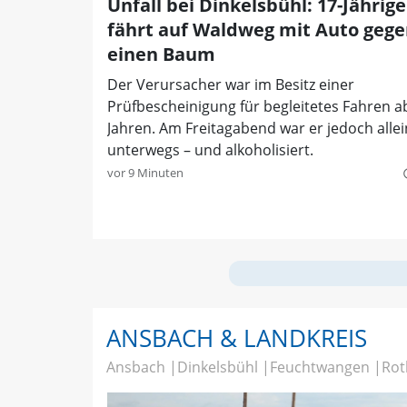
Unfall bei Dinkelsbühl: 17-Jährige
fährt auf Waldweg mit Auto geg
einen Baum
Der Verursacher war im Besitz einer
Prüfbescheinigung für begleitetes Fahren a
Jahren. Am Freitagabend war er jedoch alle
unterwegs – und alkoholisiert.
vor 9 Minuten
quer
ANSBACH & LANDKREIS
Ansbach
Dinkelsbühl
Feuchtwangen
Rot