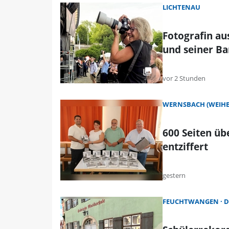
LICHTENAU
Fotografin au
und seiner B
vor 2 Stunden
WERNSBACH (WEIHE
600 Seiten ü
entziffert
gestern
FEUCHTWANGEN
D