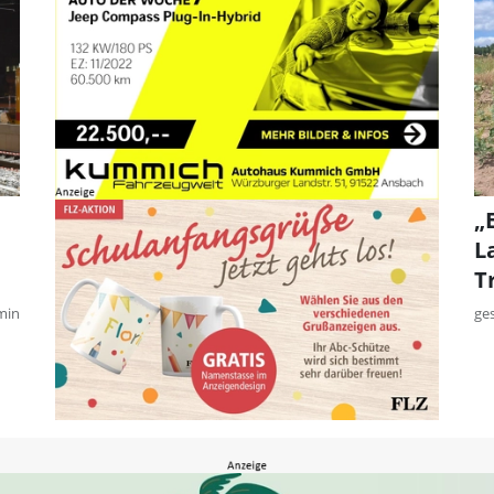
„
L
T
min
ge