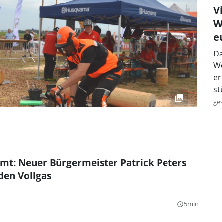
V
W
e
Da
We
er
st
ge
mt: Neuer Bürgermeister Patrick Peters
eden Vollgas
5min
query_builder