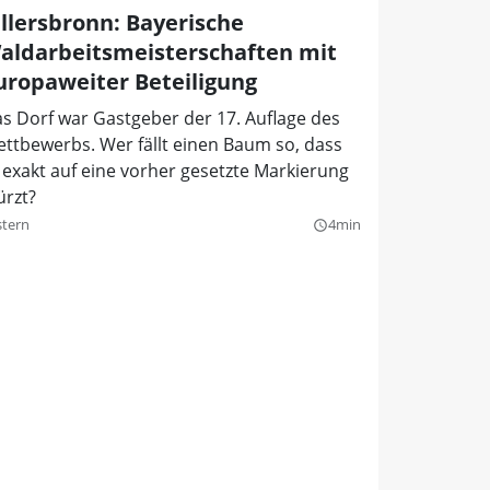
illersbronn: Bayerische
aldarbeitsmeisterschaften mit
uropaweiter Beteiligung
s Dorf war Gastgeber der 17. Auflage des
ttbewerbs. Wer fällt einen Baum so, dass
 exakt auf eine vorher gesetzte Markierung
ürzt?
stern
4min
query_builder