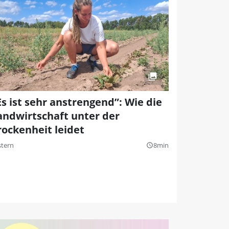
Es ist sehr anstrengend”: Wie die
andwirtschaft unter der
rockenheit leidet
stern
8min
query_builder