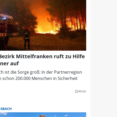
zirk Mittelfranken ruft zu Hilfe
tner auf
h ist die Sorge groß: In der Partnerregion
n schon 200.000 Menschen in Sicherheit
4min
query_builder
SBACH