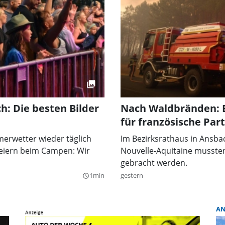
h: Die besten Bilder
Nach Waldbränden: Be
für französische Par
merwetter wieder täglich
Im Bezirksrathaus in Ansbac
Feiern beim Campen: Wir
Nouvelle-Aquitaine musste
gebracht werden.
1min
gestern
query_builder
AN