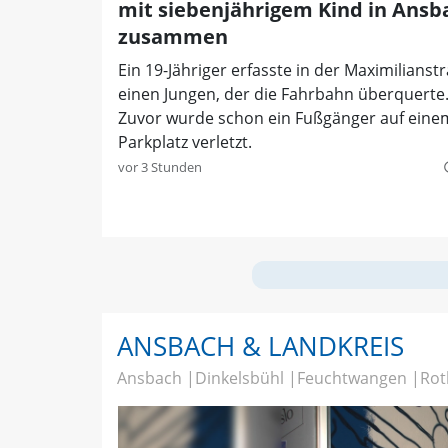
mit siebenjährigem Kind in Ansb
zusammen
Ein 19-Jähriger erfasste in der Maximilianst
einen Jungen, der die Fahrbahn überquerte
Zuvor wurde schon ein Fußgänger auf eine
Parkplatz verletzt.
vor 3 Stunden
quer
ANSBACH & LANDKREIS
Ansbach
Dinkelsbühl
Feuchtwangen
Rot