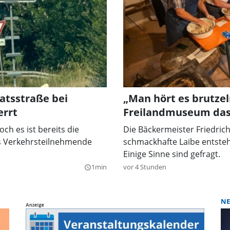
atsstraße bei
„Man hört es brutzel
errt
Freilandmuseum das
ch es ist bereits die
Die Bäckermeister Friedric
s Verkehrsteilnehmende
schmackhafte Laibe entsteh
Einige Sinne sind gefragt.
1min
vor 4 Stunden
query_builder
NE