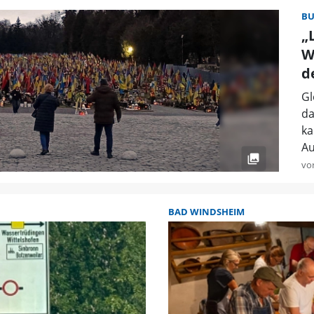
BU
„
W
d
Gl
da
ka
Au
vo
BAD WINDSHEIM