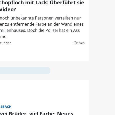
Schopfloch mit Lack: Überführt sie
 Video?
 noch unbekannte Personen verteilten nur
er zu entfernende Farbe an der Wand eines
milienhauses. Doch die Polizei hat ein Ass
rmel.
Stunden
1min
query_builder
SBACH
wei Brüder, viel Farbe: Neues