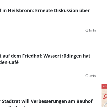
in Heilsbronn: Erneute Diskussion über
3min
query_builder
N
t auf dem Friedhof: Wassertrüdingen hat
aden-Café
2min
query_builder
 Stadtrat will Verbesserungen am Bauhof