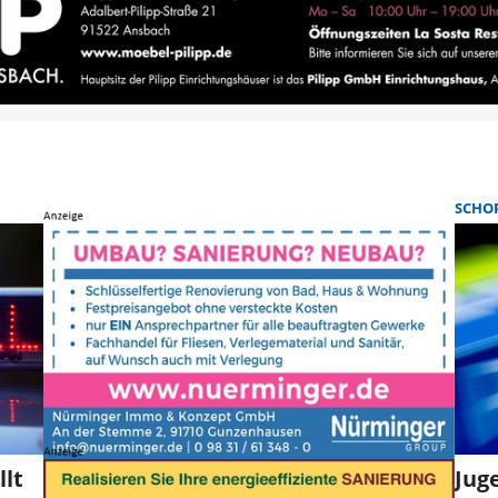
SCHO
lt
Jug