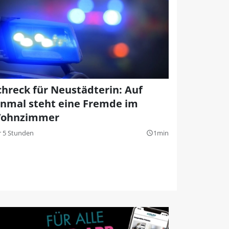
chreck für Neustädterin: Auf
inmal steht eine Fremde im
ohnzimmer
r 5 Stunden
1min
query_builder