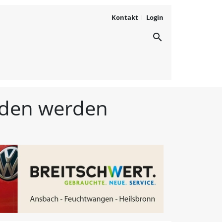
Kontakt
Login
search
ichten aus Westmittelfr
unden werden