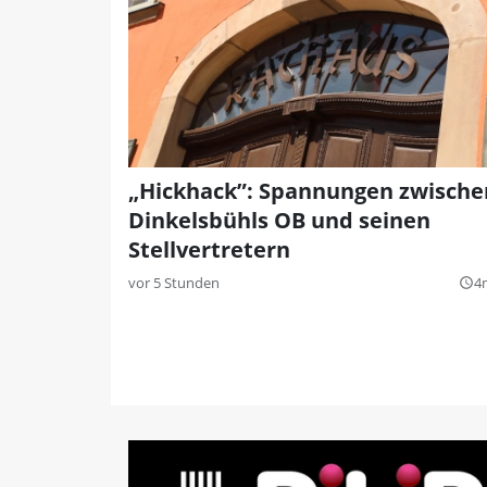
„Hickhack”: Spannungen zwische
Dinkelsbühls OB und seinen
Stellvertretern
vor 5 Stunden
4
query_builder