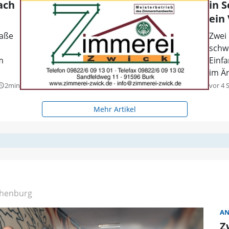
ach
in 
ein
raße
Zwei
.
schw
m
Einfa
im Ä
2min
vor 4 
y_builder
Mehr Artikel
henburg
AN
Z