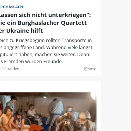
RGHASLACH
Lassen sich nicht unterkriegen”:
ie ein Burghaslacher Quartett
er Ukraine hilft
eich zu Kriegsbeginn rollten Transporte in
s angegriffene Land. Während viele längst
pituliert haben, machen sie weiter. Denn:
s Fremden wurden Freunde.
r 3 Stunden
6min
query_builder