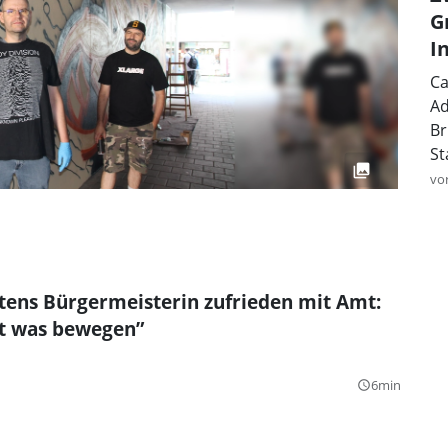
G
I
Ca
Ad
Br
St
vo
tens Bürgermeisterin zufrieden mit Amt:
ht was bewegen”
6min
query_builder