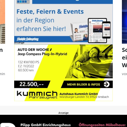
n
S
e
W
min
vo