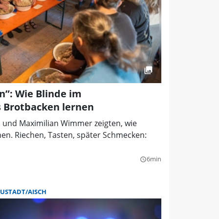
n”: Wie Blinde im
 Brotbacken lernen
h und Maximilian Wimmer zeigten, wie
en. Riechen, Tasten, später Schmecken:
6min
query_builder
USTADT/AISCH