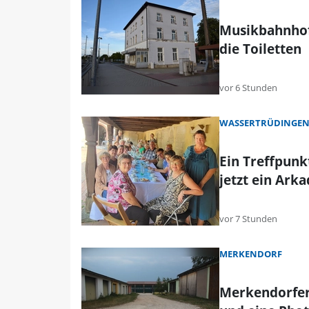
Musikbahnhof 
die Toiletten
vor 6 Stunden
WASSERTRÜDINGE
Ein Treffpunk
jetzt ein Ark
vor 7 Stunden
MERKENDORF
Merkendorfer