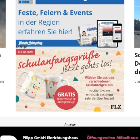
h
S
D
d
min
vo