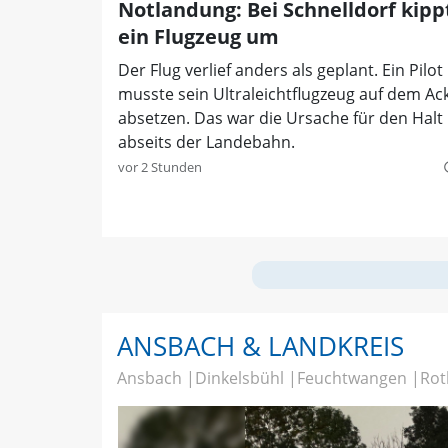
Notlandung: Bei Schnelldorf kipp
ein Flugzeug um
Der Flug verlief anders als geplant. Ein Pilot
musste sein Ultraleichtflugzeug auf dem Ac
absetzen. Das war die Ursache für den Halt
abseits der Landebahn.
vor 2 Stunden
quer
ANSBACH & LANDKREIS
Ansbach
Dinkelsbühl
Feuchtwangen
Rot