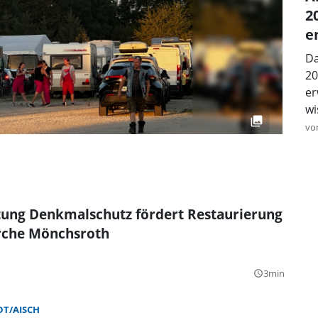
2
e
Da
20
er
wi
vo
tung Denkmalschutz fördert Restaurierung
irche Mönchsroth
3min
query_builder
T/AISCH