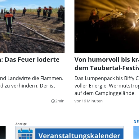
: Das Feuer loderte
Von humorvoll bis kr
dem Taubertal-Festiv
nd Landwirte die Flammen.
Das Lumpenpack bis Biffy C
d zu verhindern. Der ist
voller Energie. Wermutstro
auf dem Campinggelände.
2min
vor 16 Minuten
query_builder
DE