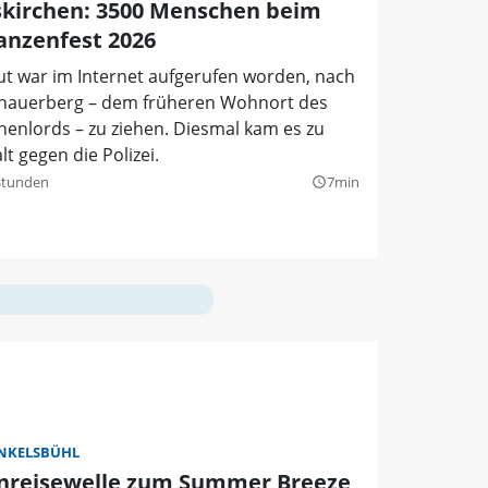
kirchen: 3500 Menschen beim
anzenfest 2026
ut war im Internet aufgerufen worden, nach
chauerberg – dem früheren Wohnort des
enlords – zu ziehen. Diesmal kam es zu
t gegen die Polizei.
Stunden
7min
query_builder
NKELSBÜHL
nreisewelle zum Summer Breeze