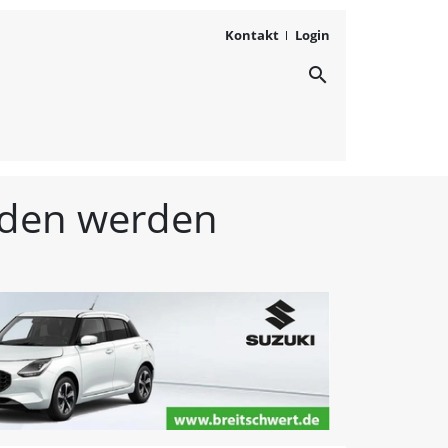
Kontakt
Login
search
ichten aus Westmittelfr
unden werden