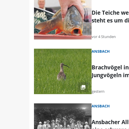
Die Teiche w
steht es um d
vor 4 Stunden
ANSBACH
Brachvögel in
Jungvögeln im
gestern
ANSBACH
Ansbacher All