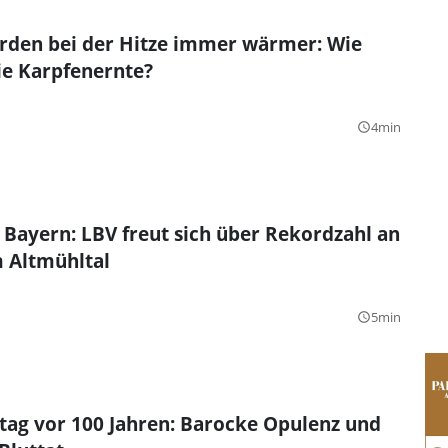
erden bei der Hitze immer wärmer: Wie
ie Karpfenernte?
4min
query_builder
 Bayern: LBV freut sich über Rekordzahl an
 Altmühltal
5min
query_builder
tag vor 100 Jahren: Barocke Opulenz und