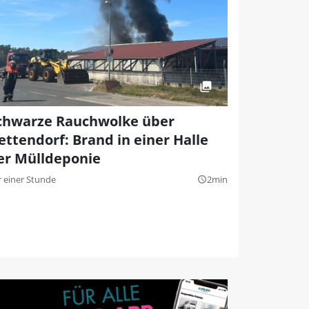
chwarze Rauchwolke über
ettendorf: Brand in einer Halle
er Mülldeponie
r einer Stunde
2min
query_builder