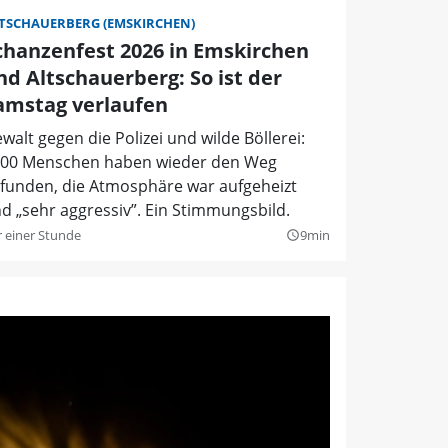
TSCHAUERBERG (EMSKIRCHEN)
chanzenfest 2026 in Emskirchen
nd Altschauerberg: So ist der
amstag verlaufen
walt gegen die Polizei und wilde Böllerei:
00 Menschen haben wieder den Weg
funden, die Atmosphäre war aufgeheizt
d „sehr aggressiv”. Ein Stimmungsbild.
r einer Stunde
9min
query_builder