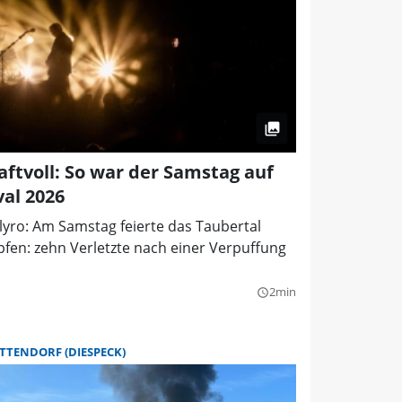
aftvoll: So war der Samstag auf
al 2026
lyro: Am Samstag feierte das Taubertal
pfen: zehn Verletzte nach einer Verpuffung
2min
query_builder
TTENDORF (DIESPECK)