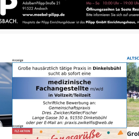
ALTS
Gro