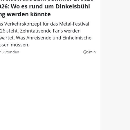
026: Wo es rund um Dinkelsbühl
ng werden könnte
s Verkehrskonzept für das Metal-Festival
26 steht, Zehntausende Fans werden
wartet. Was Anreisende und Einheimische
ssen müssen.
r 5 Stunden
5min
query_builder