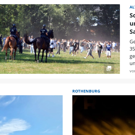
AL
S
u
S
Ge
35
ge
un
vo
ROTHENBURG