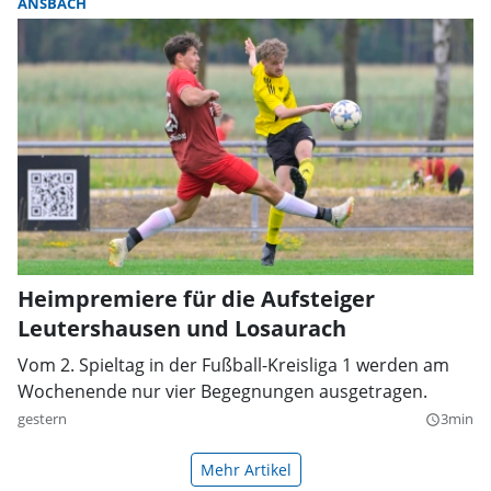
ANSBACH
Heimpremiere für die Aufsteiger
Leutershausen und Losaurach
Vom 2. Spieltag in der Fußball-Kreisliga 1 werden am
Wochenende nur vier Begegnungen ausgetragen.
gestern
3min
query_builder
Mehr Artikel