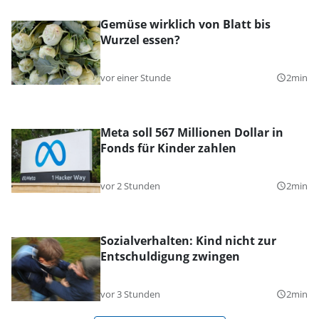
Gemüse wirklich von Blatt bis
Wurzel essen?
vor einer Stunde
2min
query_builder
Meta soll 567 Millionen Dollar in
Fonds für Kinder zahlen
vor 2 Stunden
2min
query_builder
Sozialverhalten: Kind nicht zur
Entschuldigung zwingen
vor 3 Stunden
2min
query_builder