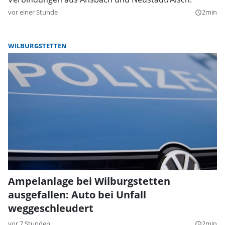
vor einer Stunde
2min
query_builder
WILBURGSTETTEN
Ampelanlage bei Wilburgstetten
ausgefallen: Auto bei Unfall
weggeschleudert
vor 7 Stunden
2min
query_builder