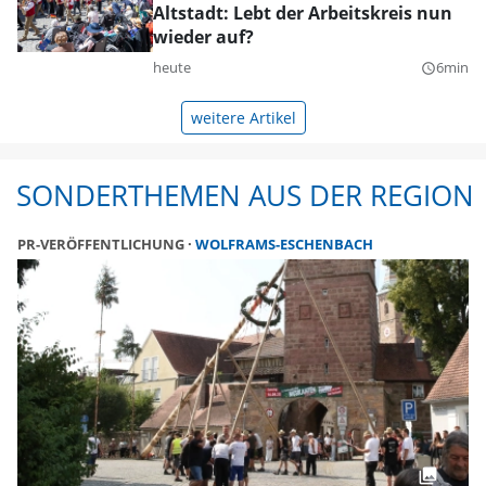
Altstadt: Lebt der Arbeitskreis nun
wieder auf?
heute
6min
query_builder
weitere Artikel
SONDERTHEMEN AUS DER REGION
PR-VERÖFFENTLICHUNG
WOLFRAMS-ESCHENBACH