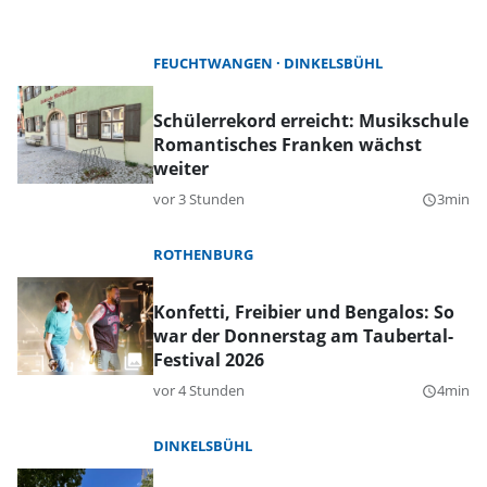
FEUCHTWANGEN
DINKELSBÜHL
Schülerrekord erreicht: Musikschule
Romantisches Franken wächst
weiter
vor 3 Stunden
3min
query_builder
ROTHENBURG
Konfetti, Freibier und Bengalos: So
war der Donnerstag am Taubertal-
Festival 2026
vor 4 Stunden
4min
query_builder
DINKELSBÜHL