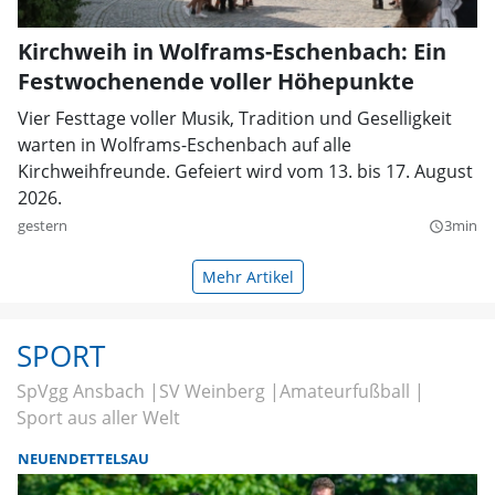
Kirchweih in Wolframs-Eschenbach: Ein
Festwochenende voller Höhepunkte
Vier Festtage voller Musik, Tradition und Geselligkeit
warten in Wolframs-Eschenbach auf alle
Kirchweihfreunde. Gefeiert wird vom 13. bis 17. August
2026.
gestern
3min
query_builder
Mehr Artikel
SPORT
SpVgg Ansbach
SV Weinberg
Amateurfußball
Sport aus aller Welt
NEUENDETTELSAU