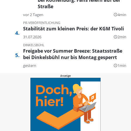
Straße
vor 2 Tagen
4min
query_builder
PR-VERÖFFENTLICHUNG
Stabilität zum kleinen Preis: der KGM Tivoli
31.07.2026
2min
query_builder
DINKELSBÜHL
Freigabe vor Summer Breeze: Staatsstraße
bei Dinkelsbühl nur bis Montag gesperrt
gestern
1min
query_builder