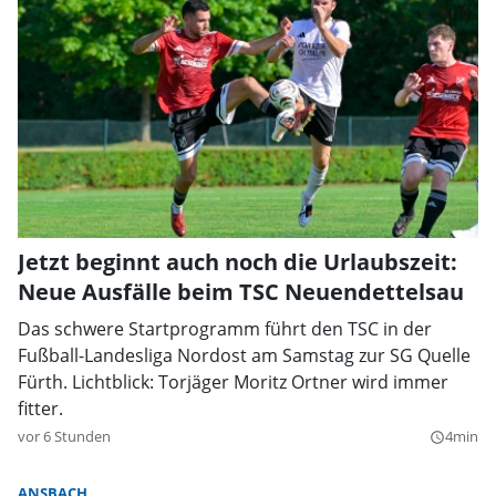
Jetzt beginnt auch noch die Urlaubszeit:
Neue Ausfälle beim TSC Neuendettelsau
Das schwere Startprogramm führt den TSC in der
Fußball-Landesliga Nordost am Samstag zur SG Quelle
Fürth. Lichtblick: Torjäger Moritz Ortner wird immer
fitter.
vor 6 Stunden
4min
query_builder
ANSBACH