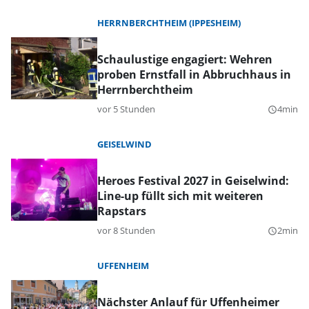
HERRNBERCHTHEIM (IPPESHEIM)
Schaulustige engagiert: Wehren
proben Ernstfall in Abbruchhaus in
Herrnberchtheim
vor 5 Stunden
4min
query_builder
GEISELWIND
Heroes Festival 2027 in Geiselwind:
Line-up füllt sich mit weiteren
Rapstars
vor 8 Stunden
2min
query_builder
UFFENHEIM
Nächster Anlauf für Uffenheimer