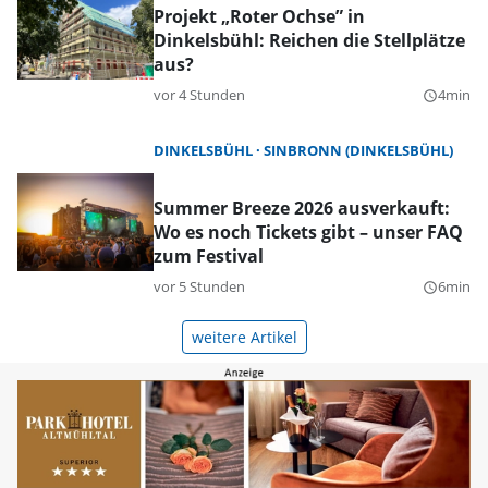
Projekt „Roter Ochse” in
Dinkelsbühl: Reichen die Stellplätze
aus?
vor 4 Stunden
4min
query_builder
DINKELSBÜHL
SINBRONN (DINKELSBÜHL)
Summer Breeze 2026 ausverkauft:
Wo es noch Tickets gibt – unser FAQ
zum Festival
vor 5 Stunden
6min
query_builder
weitere Artikel