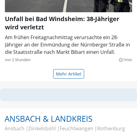
Unfall bei Bad Windsheim: 38-Jähriger
wird verletzt
Am frühen Freitagnachmittag verursachte ein 28-
Jähriger an der Einmündung der Nürnberger Straße in
die Staatsstraße nach Markt Bibart einen Unfall.
vor 2 Stunden
1min
query_builder
Mehr Artikel
ANSBACH & LANDKREIS
Ansbach
Dinkelsbühl
Feuchtwangen
Rothenburg