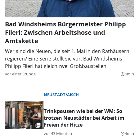
Bad Windsheims Bürgermeister Philipp
Flierl: Zwischen Arbeitshose und
Amtskette
Wer sind die Neuen, die seit 1. Mai in den Rathäusern
regieren? Eine Serie stellt sie vor. Bad Windsheims
Philipp Flierl hat gleich zwei Großbaustellen.
vor einer Stunde
6min
query_builder
NEUSTADT/AISCH
Trinkpausen wie bei der WM: So
trotzen Neustädter bei Arbeit im
Freien der Hitze
vor 43 Minuten
4min
query_builder