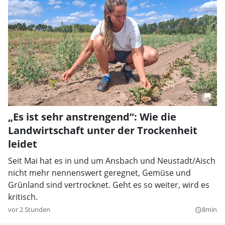
„Es ist sehr anstrengend”: Wie die
Landwirtschaft unter der Trockenheit
leidet
Seit Mai hat es in und um Ansbach und Neustadt/Aisch
nicht mehr nennenswert geregnet, Gemüse und
Grünland sind vertrocknet. Geht es so weiter, wird es
kritisch.
vor 2 Stunden
8min
query_builder