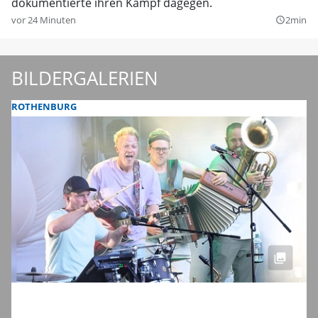
dokumentierte ihren Kampf dagegen.
vor 24 Minuten
2min
query_builder
BILDERGALERIEN
ROTHENBURG
Bildergalerie vom Taubertal-Festival 2026:
Acts von deutschem Punk bis Indie-Rock