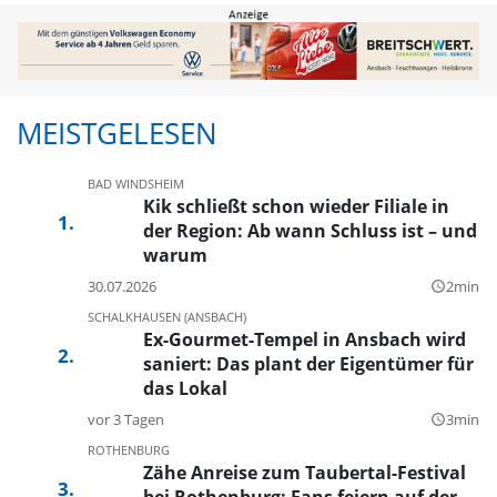
MEISTGELESEN
BAD WINDSHEIM
Kik schließt schon wieder Filiale in
der Region: Ab wann Schluss ist – und
warum
30.07.2026
2min
query_builder
SCHALKHAUSEN (ANSBACH)
Ex-Gourmet-Tempel in Ansbach wird
saniert: Das plant der Eigentümer für
das Lokal
vor 3 Tagen
3min
query_builder
ROTHENBURG
Zähe Anreise zum Taubertal-Festival
bei Rothenburg: Fans feiern auf der