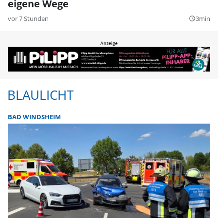
eigene Wege
vor 7 Stunden
3min
query_builder
BLAULICHT
BAD WINDSHEIM