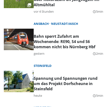
Altmühltal
vor 4 Stunden
5min
query_builder
ANSBACH
NEUSTADT/AISCH
Bahn sperrt Zufahrt am
Wochenende: RE90, S4 und S6
kommen nicht bis Nürnberg Hbf
gestern
2min
query_builder
STEINSFELD
Spannung und Spannungen rund
um das Projekt Dorfscheune in
Steinsfeld
heute
5min
query_builder