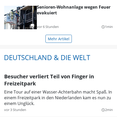
Senioren-Wohnanlage wegen Feuer
evakuiert
vor 6 Stunden
1min
query_builder
Mehr Artikel
DEUTSCHLAND & DIE WELT
Besucher verliert Teil von Finger in
Freizeitpark
Eine Tour auf einer Wasser-Achterbahn macht Spaß. In
einem Freizeitpark in den Niederlanden kam es nun zu
einem Unglück.
vor 3 Stunden
2min
query_builder