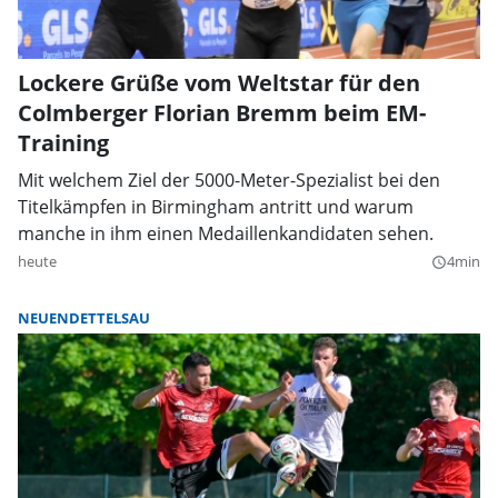
Lockere Grüße vom Weltstar für den
Colmberger Florian Bremm beim EM-
Training
Mit welchem Ziel der 5000-Meter-Spezialist bei den
Titelkämpfen in Birmingham antritt und warum
manche in ihm einen Medaillenkandidaten sehen.
heute
4min
query_builder
NEUENDETTELSAU