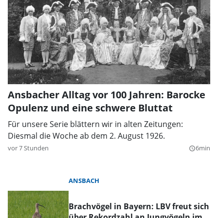
Ansbacher Alltag vor 100 Jahren: Barocke
Opulenz und eine schwere Bluttat
Für unsere Serie blättern wir in alten Zeitungen:
Diesmal die Woche ab dem 2. August 1926.
vor 7 Stunden
6min
query_builder
ANSBACH
Brachvögel in Bayern: LBV freut sich
über Rekordzahl an Jungvögeln im