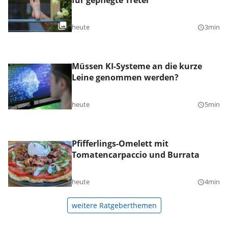
für gepflegte Treter
heute
3min
query_builder
Müssen KI-Systeme an die kurze
Leine genommen werden?
heute
5min
query_builder
Pfifferlings-Omelett mit
Tomatencarpaccio und Burrata
heute
4min
query_builder
weitere Ratgeberthemen