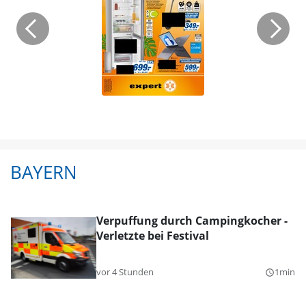
BAYERN
Verpuffung durch Campingkocher -
Verletzte bei Festival
vor 4 Stunden
1min
query_builder