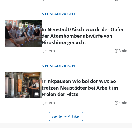
NEUSTADT/AISCH
In Neustadt/Aisch wurde der Opfer
der Atombombenabwürfe von
Hiroshima gedacht
gestern
3min
query_builder
NEUSTADT/AISCH
Trinkpausen wie bei der WM: So
trotzen Neustädter bei Arbeit im
Freien der Hitze
gestern
4min
query_builder
weitere Artikel