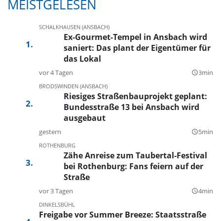
MEISTGELESEN
SCHALKHAUSEN (ANSBACH)
Ex-Gourmet-Tempel in Ansbach wird
saniert: Das plant der Eigentümer für
das Lokal
vor 4 Tagen
3min
query_builder
BRODSWINDEN (ANSBACH)
Riesiges Straßenbauprojekt geplant:
Bundesstraße 13 bei Ansbach wird
ausgebaut
gestern
5min
query_builder
ROTHENBURG
Zähe Anreise zum Taubertal-Festival
bei Rothenburg: Fans feiern auf der
Straße
vor 3 Tagen
4min
query_builder
DINKELSBÜHL
Freigabe vor Summer Breeze: Staatsstraße