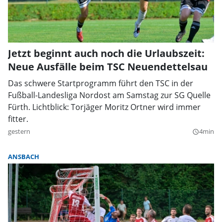
Jetzt beginnt auch noch die Urlaubszeit:
Neue Ausfälle beim TSC Neuendettelsau
Das schwere Startprogramm führt den TSC in der
Fußball-Landesliga Nordost am Samstag zur SG Quelle
Fürth. Lichtblick: Torjäger Moritz Ortner wird immer
fitter.
gestern
4min
query_builder
ANSBACH