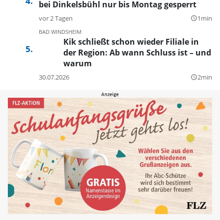
bei Dinkelsbühl nur bis Montag gesperrt
vor 2 Tagen
1min
query_builder
BAD WINDSHEIM
Kik schließt schon wieder Filiale in
der Region: Ab wann Schluss ist – und
warum
30.07.2026
2min
query_builder