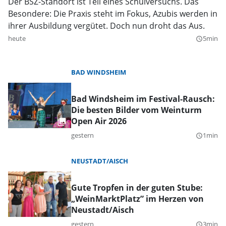
Der BSZ-Standort ist Teil eines Schulversuchs. Das
Besondere: Die Praxis steht im Fokus, Azubis werden in
ihrer Ausbildung vergütet. Doch nun droht das Aus.
heute
5min
query_builder
BAD WINDSHEIM
Bad Windsheim im Festival-Rausch:
Die besten Bilder vom Weinturm
Open Air 2026
gestern
1min
query_builder
NEUSTADT/AISCH
Gute Tropfen in der guten Stube:
„WeinMarktPlatz” im Herzen von
Neustadt/Aisch
gestern
3min
query_builder