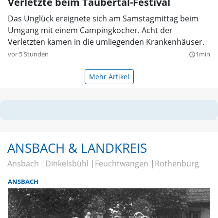
Verletzte beim Taubertal-Festival
Das Unglück ereignete sich am Samstagmittag beim
Umgang mit einem Campingkocher. Acht der
Verletzten kamen in die umliegenden Krankenhäuser.
vor 5 Stunden
1min
query_builder
Mehr Artikel
ANSBACH & LANDKREIS
Ansbach
Dinkelsbühl
Feuchtwangen
Rothenburg
ANSBACH