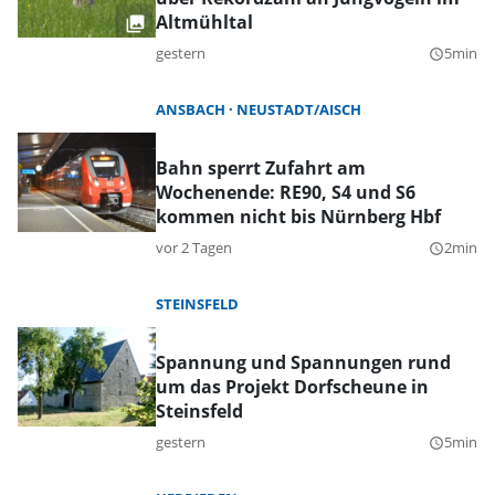
Altmühltal
gestern
5min
query_builder
ANSBACH
NEUSTADT/AISCH
Bahn sperrt Zufahrt am
Wochenende: RE90, S4 und S6
kommen nicht bis Nürnberg Hbf
vor 2 Tagen
2min
query_builder
STEINSFELD
Spannung und Spannungen rund
um das Projekt Dorfscheune in
Steinsfeld
gestern
5min
query_builder