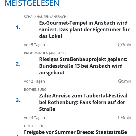
MEISTGELESEN
SCHALKHAUSEN (ANSBACH)
Ex-Gourmet-Tempel in Ansbach wird
saniert: Das plant der Eigentümer für
das Lokal
vor 5 Tagen
3min
query_builder
BRODSWINDEN (ANSBACH)
Riesiges Straßenbauprojekt geplant:
Bundesstraße 13 bei Ansbach wird
ausgebaut
vor 2 Tagen
5min
query_builder
ROTHENBURG
Zähe Anreise zum Taubertal-Festival
bei Rothenburg: Fans feiern auf der
Straße
vor 4 Tagen
4min
query_builder
DINKELSBÜHL
Freigabe vor Summer Breeze: Staatsstraße