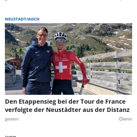
NEUSTADT/AISCH
Den Etappensieg bei der Tour de France
verfolgte der Neustädter aus der Distanz
gestern
6min
query_builder