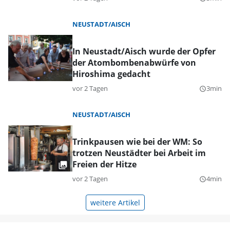
NEUSTADT/AISCH
In Neustadt/Aisch wurde der Opfer
der Atombombenabwürfe von
Hiroshima gedacht
vor 2 Tagen
3min
query_builder
NEUSTADT/AISCH
Trinkpausen wie bei der WM: So
trotzen Neustädter bei Arbeit im
Freien der Hitze
vor 2 Tagen
4min
query_builder
weitere Artikel