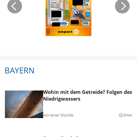
BAYERN
Wohin mit dem Getreide? Folgen des
Niedrigwassers
vor einer Stunde
3min
query_builder