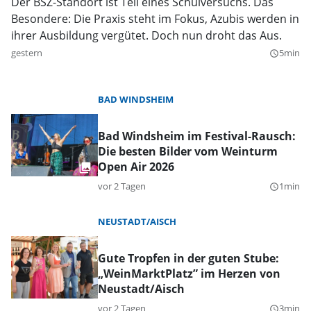
Der BSZ-Standort ist Teil eines Schulversuchs. Das
Besondere: Die Praxis steht im Fokus, Azubis werden in
ihrer Ausbildung vergütet. Doch nun droht das Aus.
gestern
5min
query_builder
BAD WINDSHEIM
Bad Windsheim im Festival-Rausch:
Die besten Bilder vom Weinturm
Open Air 2026
vor 2 Tagen
1min
query_builder
NEUSTADT/AISCH
Gute Tropfen in der guten Stube:
„WeinMarktPlatz” im Herzen von
Neustadt/Aisch
vor 2 Tagen
3min
query_builder