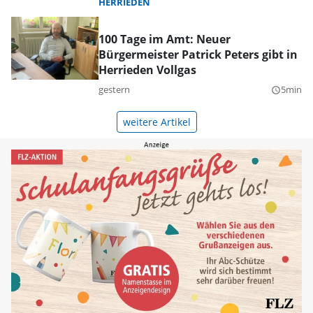
HERRIEDEN
100 Tage im Amt: Neuer
Bürgermeister Patrick Peters gibt in
Herrieden Vollgas
gestern
5min
query_builder
weitere Artikel