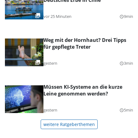
Deutsches Erbe in Chile
vor 25 Minuten
9min
query_builder
Weg mit der Hornhaut? Drei Tipps
für gepflegte Treter
gestern
3min
query_builder
Müssen KI-Systeme an die kurze
Leine genommen werden?
gestern
5min
query_builder
weitere Ratgeberthemen