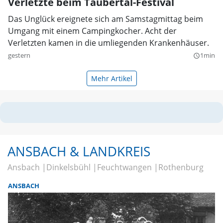
Verletzte beim Taubertal-Festival
Das Unglück ereignete sich am Samstagmittag beim
Umgang mit einem Campingkocher. Acht der
Verletzten kamen in die umliegenden Krankenhäuser.
gestern
1min
query_builder
Mehr Artikel
ANSBACH & LANDKREIS
Ansbach
Dinkelsbühl
Feuchtwangen
Rothenburg
ANSBACH