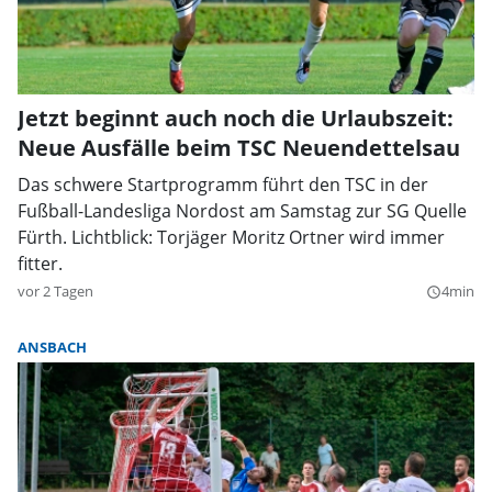
Jetzt beginnt auch noch die Urlaubszeit:
Neue Ausfälle beim TSC Neuendettelsau
Das schwere Startprogramm führt den TSC in der
Fußball-Landesliga Nordost am Samstag zur SG Quelle
Fürth. Lichtblick: Torjäger Moritz Ortner wird immer
fitter.
vor 2 Tagen
4min
query_builder
ANSBACH