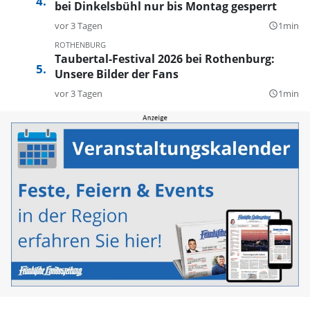
bei Dinkelsbühl nur bis Montag gesperrt
vor 3 Tagen
1min
query_builder
ROTHENBURG
Taubertal-Festival 2026 bei Rothenburg:
Unsere Bilder der Fans
vor 3 Tagen
1min
query_builder