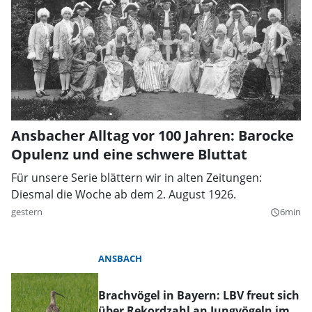
Ansbacher Alltag vor 100 Jahren: Barocke
Opulenz und eine schwere Bluttat
Für unsere Serie blättern wir in alten Zeitungen:
Diesmal die Woche ab dem 2. August 1926.
gestern
6min
query_builder
ANSBACH
Brachvögel in Bayern: LBV freut sich
über Rekordzahl an Jungvögeln im