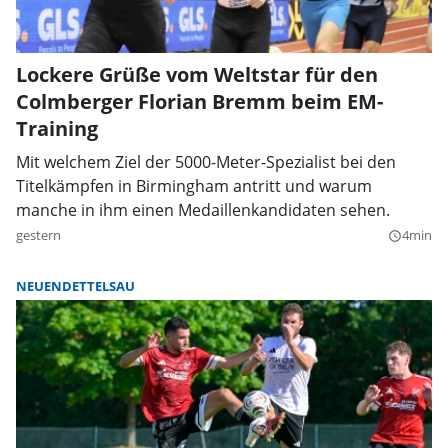
Lockere Grüße vom Weltstar für den
Colmberger Florian Bremm beim EM-
Training
Mit welchem Ziel der 5000-Meter-Spezialist bei den
Titelkämpfen in Birmingham antritt und warum
manche in ihm einen Medaillenkandidaten sehen.
gestern
4min
query_builder
NEUENDETTELSAU