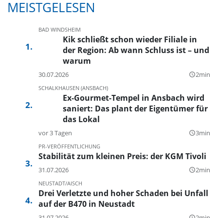
MEISTGELESEN
BAD WINDSHEIM
Kik schließt schon wieder Filiale in
der Region: Ab wann Schluss ist – und
warum
30.07.2026
2min
query_builder
SCHALKHAUSEN (ANSBACH)
Ex-Gourmet-Tempel in Ansbach wird
saniert: Das plant der Eigentümer für
das Lokal
vor 3 Tagen
3min
query_builder
PR-VERÖFFENTLICHUNG
Stabilität zum kleinen Preis: der KGM Tivoli
31.07.2026
2min
query_builder
NEUSTADT/AISCH
Drei Verletzte und hoher Schaden bei Unfall
auf der B470 in Neustadt
31.07.2026
2min
query_builder