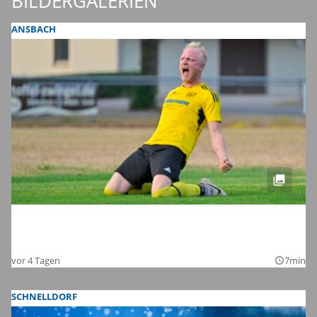
BILDERGALERIEN
ANSBACH
Endlich wieder Amateurfußball für alle:
Die Bilder zum Auftakt auf Kreisebene
vor 4 Tagen
7min
query_builder
SCHNELLDORF