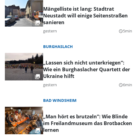
Mängelliste ist lang: Stadtrat
Neustadt will einige Seitenstraßen
sanieren
gestern
5min
query_builder
BURGHASLACH
„Lassen sich nicht unterkriegen”:
Wie ein Burghaslacher Quartett der
Ukraine hilft
gestern
6min
query_builder
BAD WINDSHEIM
„Man hört es brutzeln”: Wie Blinde
im Freilandmuseum das Brotbacken
lernen