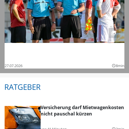
Saisonstart in der Regionalliga und den
Bezirksligen – das sind die Bilder
27.07.2026
8min
query_builder
RATGEBER
Versicherung darf Mietwagenkosten
nicht pauschal kürzen
vor 41 Minuten
3min