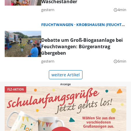
Wäscheständer
gestern
4min
query_builder
FEUCHTWANGEN
KROBSHAUSEN (FEUCHTWANGEN)
Debatte um Groß-Biogasanlage bei
Feuchtwangen: Bürgerantrag
übergeben
gestern
6min
query_builder
weitere Artikel