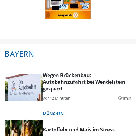
BAYERN
Wegen Brückenbau:
Autobahnzufahrt bei Wendelstein
gesperrt
vor 12 Minuten
1min
query_builder
MÜNCHEN
Kartoffeln und Mais im Stress