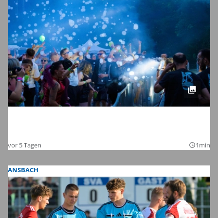
Tanzen bis in die Nacht: Die Bilder vom
Chamaeleon Festival 2026 bei Schnelldorf
vor 5 Tagen
1min
query_builder
ANSBACH