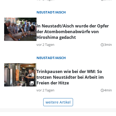
NEUSTADT/AISCH
In Neustadt/Aisch wurde der Opfer
der Atombombenabwürfe von
Hiroshima gedacht
vor 2 Tagen
3min
query_builder
NEUSTADT/AISCH
Trinkpausen wie bei der WM: So
trotzen Neustädter bei Arbeit im
Freien der Hitze
vor 2 Tagen
4min
query_builder
weitere Artikel