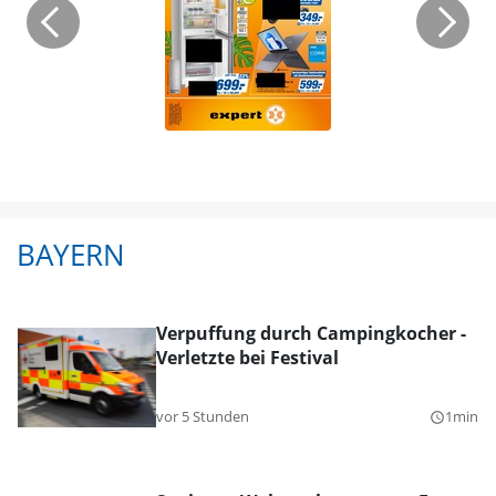
BAYERN
Verpuffung durch Campingkocher -
Verletzte bei Festival
vor 5 Stunden
1min
query_builder