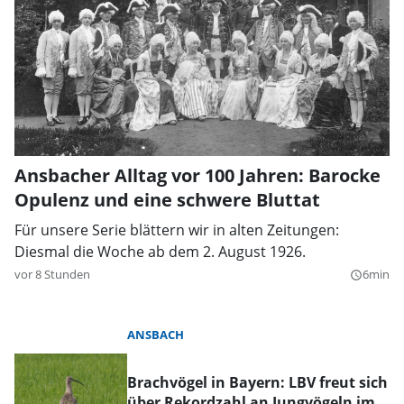
Ansbacher Alltag vor 100 Jahren: Barocke
Opulenz und eine schwere Bluttat
Für unsere Serie blättern wir in alten Zeitungen:
Diesmal die Woche ab dem 2. August 1926.
vor 8 Stunden
6min
query_builder
ANSBACH
Brachvögel in Bayern: LBV freut sich
über Rekordzahl an Jungvögeln im