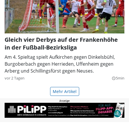
Gleich vier Derbys auf der Frankenhöhe
in der Fußball-Bezirksliga
Am 4. Spieltag spielt Aufkirchen gegen Dinkelsbühl,
Burgoberbach gegen Herrieden, Uffenheim gegen
Arberg und Schillingsfürst gegen Neuses.
vor 2 Tagen
5min
query_builder
Mehr Artikel