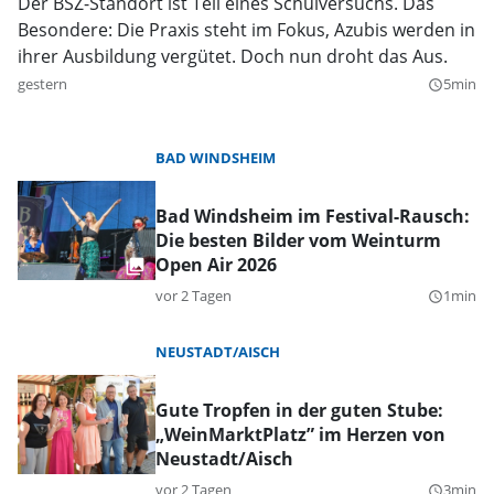
Der BSZ-Standort ist Teil eines Schulversuchs. Das
Besondere: Die Praxis steht im Fokus, Azubis werden in
ihrer Ausbildung vergütet. Doch nun droht das Aus.
gestern
5min
query_builder
BAD WINDSHEIM
Bad Windsheim im Festival-Rausch:
Die besten Bilder vom Weinturm
Open Air 2026
vor 2 Tagen
1min
query_builder
NEUSTADT/AISCH
Gute Tropfen in der guten Stube:
„WeinMarktPlatz” im Herzen von
Neustadt/Aisch
vor 2 Tagen
3min
query_builder