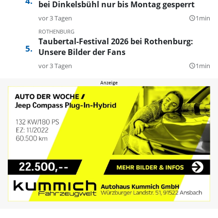
bei Dinkelsbühl nur bis Montag gesperrt
vor 3 Tagen
1min
query_builder
ROTHENBURG
Taubertal-Festival 2026 bei Rothenburg:
Unsere Bilder der Fans
vor 3 Tagen
1min
query_builder