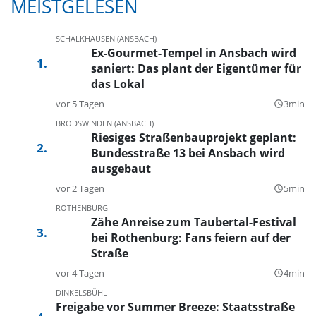
MEISTGELESEN
SCHALKHAUSEN (ANSBACH)
Ex-Gourmet-Tempel in Ansbach wird
saniert: Das plant der Eigentümer für
das Lokal
vor 5 Tagen
3min
query_builder
BRODSWINDEN (ANSBACH)
Riesiges Straßenbauprojekt geplant:
Bundesstraße 13 bei Ansbach wird
ausgebaut
vor 2 Tagen
5min
query_builder
ROTHENBURG
Zähe Anreise zum Taubertal-Festival
bei Rothenburg: Fans feiern auf der
Straße
vor 4 Tagen
4min
query_builder
DINKELSBÜHL
Freigabe vor Summer Breeze: Staatsstraße