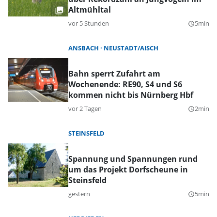
Altmühltal
vor 5 Stunden
5min
query_builder
ANSBACH
NEUSTADT/AISCH
Bahn sperrt Zufahrt am
Wochenende: RE90, S4 und S6
kommen nicht bis Nürnberg Hbf
vor 2 Tagen
2min
query_builder
STEINSFELD
Spannung und Spannungen rund
um das Projekt Dorfscheune in
Steinsfeld
gestern
5min
query_builder