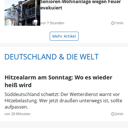
Senioren-Wohnanlage wegen Feuer
evakuiert
vor 7 Stunden
1min
query_builder
Mehr Artikel
DEUTSCHLAND & DIE WELT
Hitzealarm am Sonntag: Wo es wieder
heiß wird
Süddeutschland schwitzt: Der Wetterdienst warnt vor
Hitzebelastung. Wer jetzt draußen unterwegs ist, sollte
aufpassen.
vor 20 Minuten
2min
query_builder