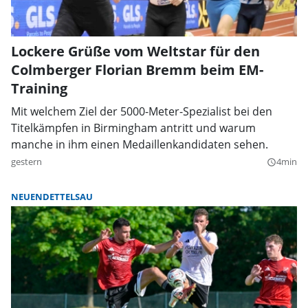
Lockere Grüße vom Weltstar für den
Colmberger Florian Bremm beim EM-
Training
Mit welchem Ziel der 5000-Meter-Spezialist bei den
Titelkämpfen in Birmingham antritt und warum
manche in ihm einen Medaillenkandidaten sehen.
gestern
4min
query_builder
NEUENDETTELSAU