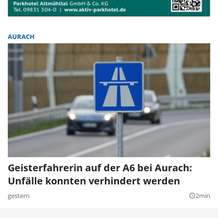
AURACH
Geisterfahrerin auf der A6 bei Aurach:
Unfälle konnten verhindert werden
gestern
2min
query_builder