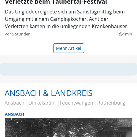
Verletzte beim Taubertal-Festival
Das Unglück ereignete sich am Samstagmittag beim
Umgang mit einem Campingkocher. Acht der
Verletzten kamen in die umliegenden Krankenhäuser.
vor 5 Stunden
1min
query_builder
Mehr Artikel
ANSBACH & LANDKREIS
Ansbach
Dinkelsbühl
Feuchtwangen
Rothenburg
ANSBACH