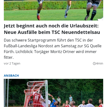
Jetzt beginnt auch noch die Urlaubszeit:
Neue Ausfälle beim TSC Neuendettelsau
Das schwere Startprogramm führt den TSC in der
Fußball-Landesliga Nordost am Samstag zur SG Quelle
Fürth. Lichtblick: Torjäger Moritz Ortner wird immer
fitter.
vor 2 Tagen
4min
query_builder
ANSBACH