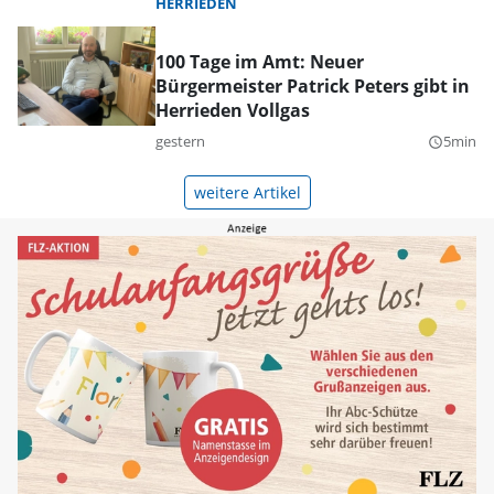
HERRIEDEN
100 Tage im Amt: Neuer
Bürgermeister Patrick Peters gibt in
Herrieden Vollgas
gestern
5min
query_builder
weitere Artikel