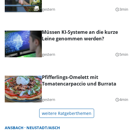
gestern
3min
query_builder
Müssen KI-Systeme an die kurze
Leine genommen werden?
gestern
5min
query_builder
Pfifferlings-Omelett mit
Tomatencarpaccio und Burrata
gestern
4min
query_builder
weitere Ratgeberthemen
ANSBACH
NEUSTADT/AISCH