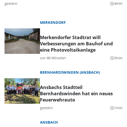
gestern
4min
query_builder
MERKENDORF
Merkendorfer Stadtrat will
Verbesserungen am Bauhof und
eine Photovoltaikanlage
vor 46 Minuten
3min
query_builder
BERNHARDSWINDEN (ANSBACH)
Ansbachs Stadtteil
Bernhardswinden hat ein neues
Feuerwehrauto
gestern
1min
query_builder
ANSBACH