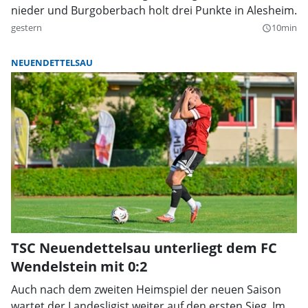
nieder und Burgoberbach holt drei Punkte in Alesheim.
gestern
10min
query_builder
NEUENDETTELSAU
TSC Neuendettelsau unterliegt dem FC
Wendelstein mit 0:2
Auch nach dem zweiten Heimspiel der neuen Saison
wartet der Landesligist weiter auf den ersten Sieg. Im