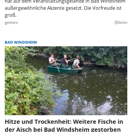
hat auf dem Veranstaltungsgelände in Bad Windsheim
außergewöhnliche Akzente gesetzt. Die Vorfreude ist
groß.
gestern
6min
query_builder
BAD WINDSHEIM
Hitze und Trockenheit: Weitere Fische in
der Aisch bei Bad Windsheim gestorben