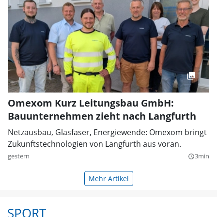
Omexom Kurz Leitungsbau GmbH:
Bauunternehmen zieht nach Langfurth
Netzausbau, Glasfaser, Energiewende: Omexom bringt
Zukunftstechnologien von Langfurth aus voran.
gestern
3min
query_builder
Mehr Artikel
SPORT