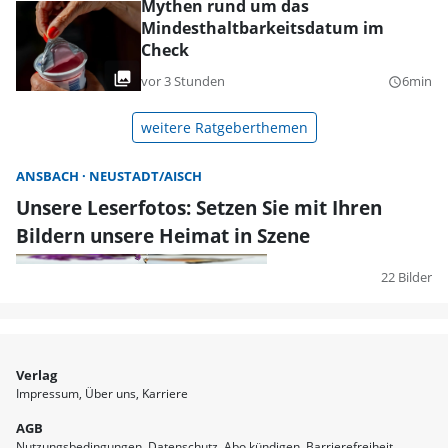
Mythen rund um das
Mindesthaltbarkeitsdatum im
Check
vor 3 Stunden
6min
query_builder
weitere Ratgeberthemen
ANSBACH
NEUSTADT/AISCH
Unsere Leserfotos: Setzen Sie mit Ihren
Bildern unsere Heimat in Szene
22 Bilder
Verlag
Impressum
Über uns
Karriere
AGB
Nutzungsbedingungen
Datenschutz
Abo kündigen
Barrierefreiheit