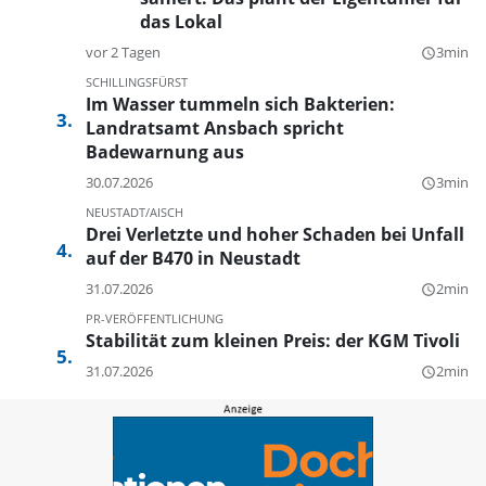
das Lokal
vor 2 Tagen
3min
query_builder
SCHILLINGSFÜRST
Im Wasser tummeln sich Bakterien:
Landratsamt Ansbach spricht
Badewarnung aus
30.07.2026
3min
query_builder
NEUSTADT/AISCH
Drei Verletzte und hoher Schaden bei Unfall
auf der B470 in Neustadt
31.07.2026
2min
query_builder
PR-VERÖFFENTLICHUNG
Stabilität zum kleinen Preis: der KGM Tivoli
31.07.2026
2min
query_builder