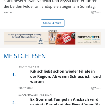
stark besetzt. Ivan Nedelko und Alyssa Richter führen
die beiden Felder an. Endspiele steigen am Sonntag.
gestern
2min
query_builder
Mehr Artikel
MEISTGELESEN
BAD WINDSHEIM
Kik schließt schon wieder Filiale in
der Region: Ab wann Schluss ist – und
warum
30.07.2026
2min
query_builder
SCHALKHAUSEN (ANSBACH)
Ex-Gourmet-Tempel in Ansbach wird
saniert: Das plant der Eigentümer für