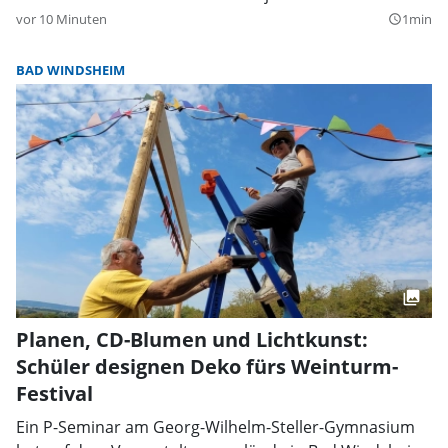
vor 10 Minuten
1min
query_builder
BAD WINDSHEIM
Planen, CD-Blumen und Lichtkunst:
Schüler designen Deko fürs Weinturm-
Festival
Ein P-Seminar am Georg-Wilhelm-Steller-Gymnasium