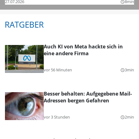
27.07.2026
8min
query_builder
RATGEBER
Auch KI von Meta hackte sich in
eine andere Firma
vor 56 Minuten
3min
query_builder
Besser behalten: Aufgegebene Mail-
Adressen bergen Gefahren
vor 3 Stunden
2min
query_builder