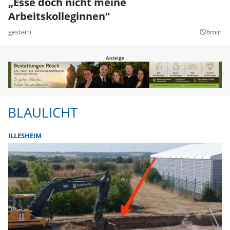
„Esse doch nicht meine
Arbeitskolleginnen”
gestern
6min
query_builder
BLAULICHT
ILLESHEIM