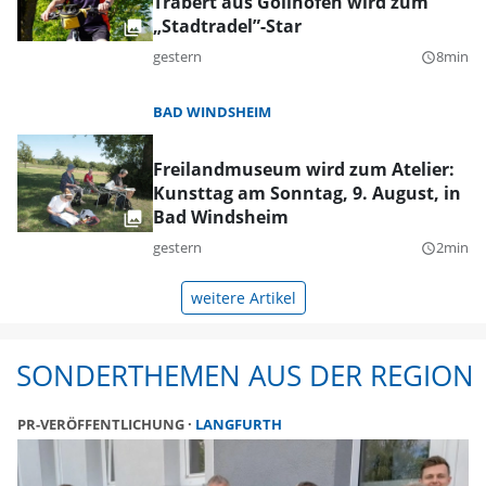
Trabert aus Gollhofen wird zum
„Stadtradel”-Star
gestern
8min
query_builder
BAD WINDSHEIM
Freilandmuseum wird zum Atelier:
Kunsttag am Sonntag, 9. August, in
Bad Windsheim
gestern
2min
query_builder
weitere Artikel
SONDERTHEMEN AUS DER REGION
PR-VERÖFFENTLICHUNG
LANGFURTH