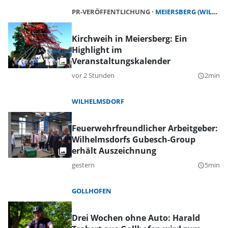
PR-VERÖFFENTLICHUNG
MEIERSBERG (WILHERMSDORF)
Kirchweih in Meiersberg: Ein
Highlight im
Veranstaltungskalender
vor 2 Stunden
2min
query_builder
WILHELMSDORF
Feuerwehrfreundlicher Arbeitgeber:
Wilhelmsdorfs Gubesch-Group
erhält Auszeichnung
gestern
5min
query_builder
GOLLHOFEN
Drei Wochen ohne Auto: Harald