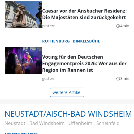
Caesar vor der Ansbacher Residenz:
Die Majestäten sind zurückgekehrt
gestern
4min
query_builder
ROTHENBURG
DINKELSBÜHL
Voting für den Deutschen
Engagementpreis 2026: Wer aus der
Region im Rennen ist
gestern
3min
query_builder
weitere Artikel
NEUSTADT/AISCH-BAD WINDSHEIM
Neustadt
Bad Windsheim
Uffenheim
Scheinfeld