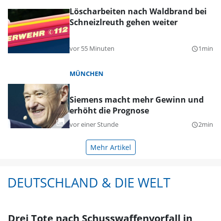
Löscharbeiten nach Waldbrand bei
Schneizlreuth gehen weiter
vor 55 Minuten
1min
query_builder
MÜNCHEN
Siemens macht mehr Gewinn und
erhöht die Prognose
vor einer Stunde
2min
query_builder
Mehr Artikel
DEUTSCHLAND & DIE WELT
Drei Tote nach Schusswaffenvorfall in