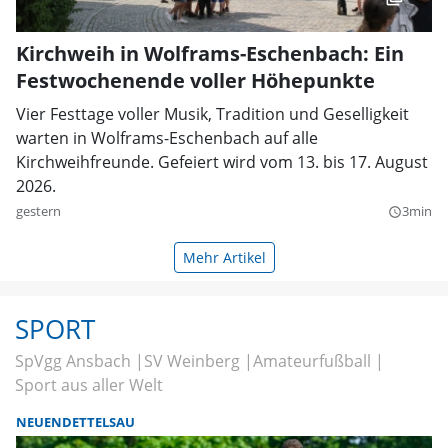
Kirchweih in Wolframs-Eschenbach: Ein
Festwochenende voller Höhepunkte
Vier Festtage voller Musik, Tradition und Geselligkeit
warten in Wolframs-Eschenbach auf alle
Kirchweihfreunde. Gefeiert wird vom 13. bis 17. August
2026.
gestern
3min
query_builder
Mehr Artikel
SPORT
SpVgg Ansbach
SV Weinberg
Amateurfußball
Sport aus aller Welt
NEUENDETTELSAU