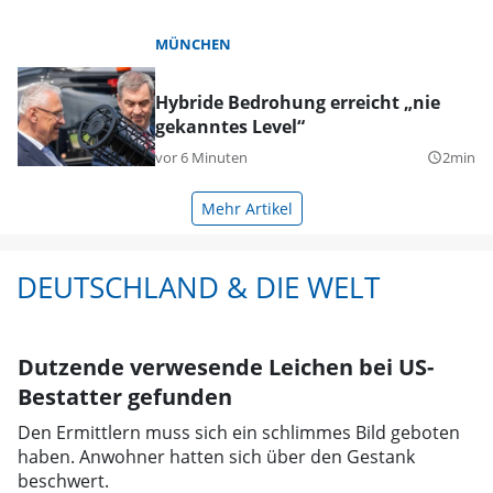
MÜNCHEN
Hybride Bedrohung erreicht „nie
gekanntes Level“
vor 6 Minuten
2min
query_builder
Mehr Artikel
DEUTSCHLAND & DIE WELT
Dutzende verwesende Leichen bei US-
Bestatter gefunden
Den Ermittlern muss sich ein schlimmes Bild geboten
haben. Anwohner hatten sich über den Gestank
beschwert.