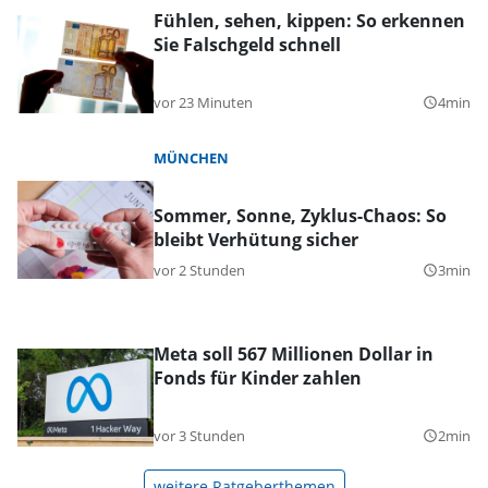
Fühlen, sehen, kippen: So erkennen
Sie Falschgeld schnell
vor 23 Minuten
4min
query_builder
MÜNCHEN
Sommer, Sonne, Zyklus-Chaos: So
bleibt Verhütung sicher
vor 2 Stunden
3min
query_builder
Meta soll 567 Millionen Dollar in
Fonds für Kinder zahlen
vor 3 Stunden
2min
query_builder
weitere Ratgeberthemen