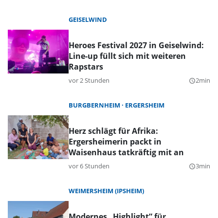
GEISELWIND
Heroes Festival 2027 in Geiselwind:
Line-up füllt sich mit weiteren
Rapstars
vor 2 Stunden
2min
query_builder
BURGBERNHEIM
ERGERSHEIM
Herz schlägt für Afrika:
Ergersheimerin packt in
Waisenhaus tatkräftig mit an
vor 6 Stunden
3min
query_builder
WEIMERSHEIM (IPSHEIM)
Modernes „Highlight” für