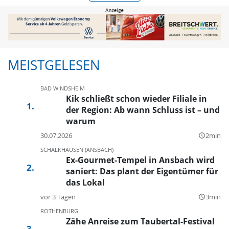
MEISTGELESEN
BAD WINDSHEIM
Kik schließt schon wieder Filiale in
der Region: Ab wann Schluss ist – und
warum
30.07.2026
2min
query_builder
SCHALKHAUSEN (ANSBACH)
Ex-Gourmet-Tempel in Ansbach wird
saniert: Das plant der Eigentümer für
das Lokal
vor 3 Tagen
3min
query_builder
ROTHENBURG
Zähe Anreise zum Taubertal-Festival