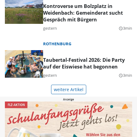
Kontroverse um Bolzplatz in
Weidenbach: Gemeinderat sucht
Gespräch mit Bürgern
gestern
3min
query_builder
ROTHENBURG
Taubertal-Festival 2026: Die Party
auf der Eiswiese hat begonnen
gestern
3min
query_builder
weitere Artikel