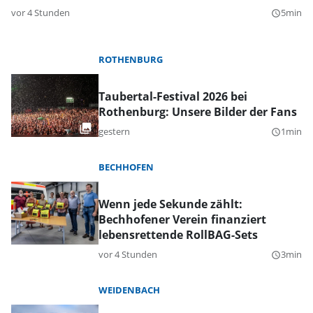
vor 4 Stunden
5min
query_builder
ROTHENBURG
Taubertal-Festival 2026 bei
Rothenburg: Unsere Bilder der Fans
gestern
1min
query_builder
BECHHOFEN
Wenn jede Sekunde zählt:
Bechhofener Verein finanziert
lebensrettende RollBAG-Sets
vor 4 Stunden
3min
query_builder
WEIDENBACH