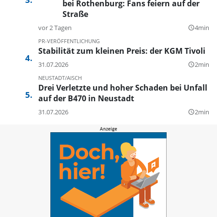
bei Rothenburg: Fans feiern auf der
Straße
vor 2 Tagen
4min
query_builder
PR-VERÖFFENTLICHUNG
Stabilität zum kleinen Preis: der KGM Tivoli
31.07.2026
2min
query_builder
NEUSTADT/AISCH
Drei Verletzte und hoher Schaden bei Unfall
auf der B470 in Neustadt
31.07.2026
2min
query_builder