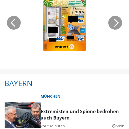
BAYERN
MÜNCHEN
Extremisten und Spione bedrohen
auch Bayern
vor 5 Minuten
5min
query_builder