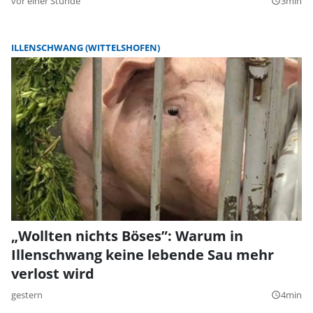
vor einer Stunde
3min
query_builder
ILLENSCHWANG (WITTELSHOFEN)
„Wollten nichts Böses”: Warum in
Illenschwang keine lebende Sau mehr
verlost wird
gestern
4min
query_builder