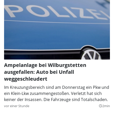
Ampelanlage bei Wilburgstetten
ausgefallen: Auto bei Unfall
weggeschleudert
Im Kreuzungsbereich sind am Donnerstag ein Pkw und
ein Klein-Lkw zusammengestoßen. Verletzt hat sich
keiner der Insassen. Die Fahrzeuge sind Totalschaden.
vor einer Stunde
2min
query_builder