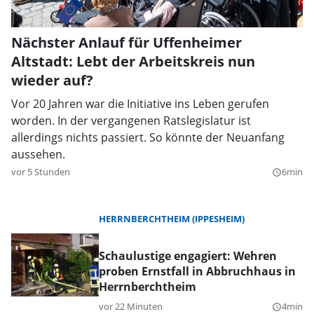
Nächster Anlauf für Uffenheimer
Altstadt: Lebt der Arbeitskreis nun
wieder auf?
Vor 20 Jahren war die Initiative ins Leben gerufen
worden. In der vergangenen Ratslegislatur ist
allerdings nichts passiert. So könnte der Neuanfang
aussehen.
vor 5 Stunden
6min
query_builder
HERRNBERCHTHEIM (IPPESHEIM)
Schaulustige engagiert: Wehren
proben Ernstfall in Abbruchhaus in
Herrnberchtheim
vor 22 Minuten
4min
query_builder