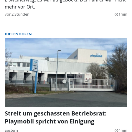
mehr vor Ort.
vor 2 Stunden
1min
query_builder
DIETENHOFEN
Streit um geschassten Betriebsrat:
Playmobil spricht von Einigung
gestern
4min
query_builder