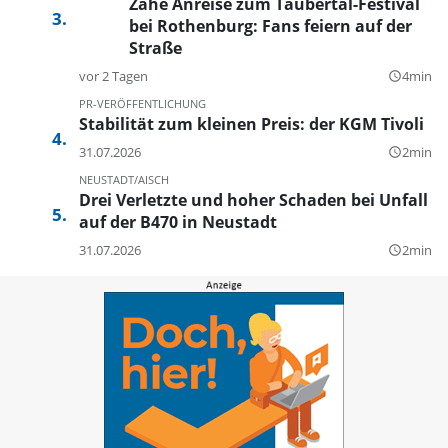
Zähe Anreise zum Taubertal-Festival
bei Rothenburg: Fans feiern auf der
Straße
vor 2 Tagen
4min
query_builder
PR-VERÖFFENTLICHUNG
Stabilität zum kleinen Preis: der KGM Tivoli
31.07.2026
2min
query_builder
NEUSTADT/AISCH
Drei Verletzte und hoher Schaden bei Unfall
auf der B470 in Neustadt
31.07.2026
2min
query_builder