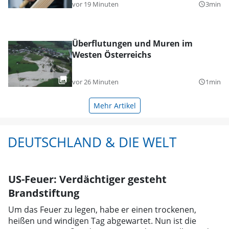
vor 19 Minuten
3min
query_builder
Überflutungen und Muren im
Westen Österreichs
vor 26 Minuten
1min
query_builder
Mehr Artikel
DEUTSCHLAND & DIE WELT
US-Feuer: Verdächtiger gesteht
Brandstiftung
Um das Feuer zu legen, habe er einen trockenen,
heißen und windigen Tag abgewartet. Nun ist die