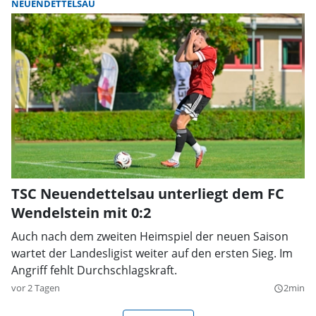
NEUENDETTELSAU
TSC Neuendettelsau unterliegt dem FC
Wendelstein mit 0:2
Auch nach dem zweiten Heimspiel der neuen Saison
wartet der Landesligist weiter auf den ersten Sieg. Im
Angriff fehlt Durchschlagskraft.
vor 2 Tagen
2min
query_builder