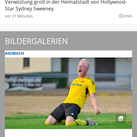
Verwüstung groß in der Heimatstadt von Hollywood-
Star Sydney Sweeney.
vor 21 Minuten
2min
query_builder
BILDERGALERIEN
ANSBACH
Endlich wieder Amateurfußball für alle: