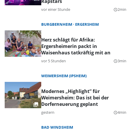
Rapstars
vor einer Stunde
2min
query_builder
BURGBERNHEIM
ERGERSHEIM
Herz schlägt für Afrika:
Ergersheimerin packt in
Waisenhaus tatkräftig mit an
vor 5 Stunden
3min
query_builder
WEIMERSHEIM (IPSHEIM)
Modernes „Highlight” für
Weimersheim: Das ist bei der
Dorferneuerung geplant
gestern
4min
query_builder
BAD WINDSHEIM