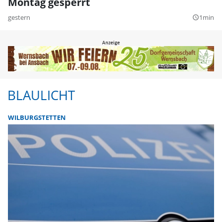
Montag gesperrt
gestern
1min
query_builder
BLAULICHT
WILBURGSTETTEN