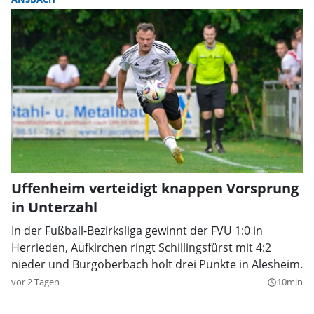
Uffenheim verteidigt knappen Vorsprung
in Unterzahl
In der Fußball-Bezirksliga gewinnt der FVU 1:0 in
Herrieden, Aufkirchen ringt Schillingsfürst mit 4:2
nieder und Burgoberbach holt drei Punkte in Alesheim.
vor 2 Tagen
10min
query_builder