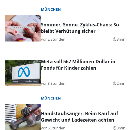
MÜNCHEN
Sommer, Sonne, Zyklus-Chaos: So
bleibt Verhütung sicher
vor 2 Stunden
3min
query_builder
Meta soll 567 Millionen Dollar in
Fonds für Kinder zahlen
vor 3 Stunden
2min
query_builder
MÜNCHEN
Handstaubsauger: Beim Kauf auf
Gewicht und Ladezeiten achten
vor 5 Stunden
3min
query_builder