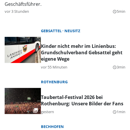
Geschäftsführer.
vor 3 Stunden
5min
query_builder
GEBSATTEL
NEUSITZ
Kinder nicht mehr im Linienbus:
Grundschulverband Gebsattel geht
eigene Wege
vor 55 Minuten
3min
query_builder
ROTHENBURG
Taubertal-Festival 2026 bei
Rothenburg: Unsere Bilder der Fans
gestern
1min
query_builder
BECHHOFEN