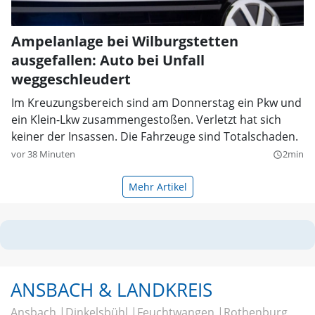
Ampelanlage bei Wilburgstetten
ausgefallen: Auto bei Unfall
weggeschleudert
Im Kreuzungsbereich sind am Donnerstag ein Pkw und
ein Klein-Lkw zusammengestoßen. Verletzt hat sich
keiner der Insassen. Die Fahrzeuge sind Totalschaden.
vor 38 Minuten
2min
query_builder
Mehr Artikel
ANSBACH & LANDKREIS
Ansbach
Dinkelsbühl
Feuchtwangen
Rothenburg