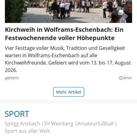
Kirchweih in Wolframs-Eschenbach: Ein
Festwochenende voller Höhepunkte
Vier Festtage voller Musik, Tradition und Geselligkeit
warten in Wolframs-Eschenbach auf alle
Kirchweihfreunde. Gefeiert wird vom 13. bis 17. August
2026.
gestern
3min
query_builder
Mehr Artikel
SPORT
SpVgg Ansbach
SV Weinberg
Amateurfußball
Sport aus aller Welt