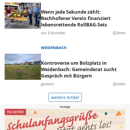
Wenn jede Sekunde zählt:
Bechhofener Verein finanziert
lebensrettende RollBAG-Sets
vor 3 Stunden
3min
query_builder
WEIDENBACH
Kontroverse um Bolzplatz in
Weidenbach: Gemeinderat sucht
Gespräch mit Bürgern
gestern
3min
query_builder
weitere Artikel