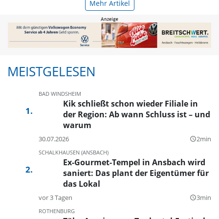
Mehr Artikel
MEISTGELESEN
BAD WINDSHEIM
Kik schließt schon wieder Filiale in
der Region: Ab wann Schluss ist – und
warum
30.07.2026
2min
query_builder
SCHALKHAUSEN (ANSBACH)
Ex-Gourmet-Tempel in Ansbach wird
saniert: Das plant der Eigentümer für
das Lokal
vor 3 Tagen
3min
query_builder
ROTHENBURG