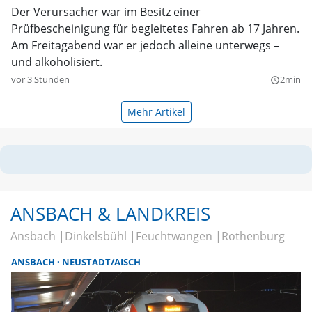
Der Verursacher war im Besitz einer
Prüfbescheinigung für begleitetes Fahren ab 17 Jahren.
Am Freitagabend war er jedoch alleine unterwegs –
und alkoholisiert.
vor 3 Stunden
2min
query_builder
Mehr Artikel
ANSBACH & LANDKREIS
Ansbach
Dinkelsbühl
Feuchtwangen
Rothenburg
ANSBACH
NEUSTADT/AISCH