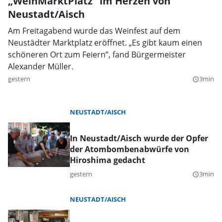
„WeinMarktPlatz” im Herzen von
Neustadt/Aisch
Am Freitagabend wurde das Weinfest auf dem
Neustädter Marktplatz eröffnet. „Es gibt kaum einen
schöneren Ort zum Feiern”, fand Bürgermeister
Alexander Müller.
gestern
3min
query_builder
NEUSTADT/AISCH
In Neustadt/Aisch wurde der Opfer
der Atombombenabwürfe von
Hiroshima gedacht
gestern
3min
query_builder
NEUSTADT/AISCH