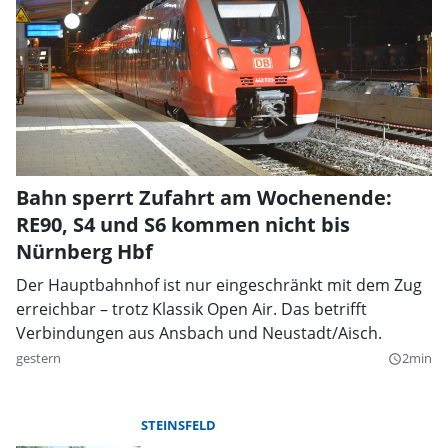
Bahn sperrt Zufahrt am Wochenende:
RE90, S4 und S6 kommen nicht bis
Nürnberg Hbf
Der Hauptbahnhof ist nur eingeschränkt mit dem Zug
erreichbar – trotz Klassik Open Air. Das betrifft
Verbindungen aus Ansbach und Neustadt/Aisch.
gestern
2min
query_builder
STEINSFELD