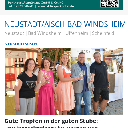
NEUSTADT/AISCH-BAD WINDSHEIM
Neustadt
Bad Windsheim
Uffenheim
Scheinfeld
NEUSTADT/AISCH
Gute Tropfen in der guten Stube: