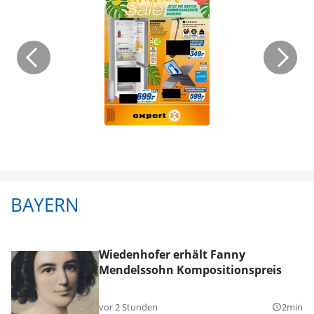
BAYERN
Wiedenhofer erhält Fanny
Mendelssohn Kompositionspreis
vor 2 Stunden
2min
query_builder