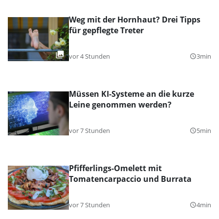
Weg mit der Hornhaut? Drei Tipps
für gepflegte Treter
vor 4 Stunden
3min
query_builder
Müssen KI-Systeme an die kurze
Leine genommen werden?
vor 7 Stunden
5min
query_builder
Pfifferlings-Omelett mit
Tomatencarpaccio und Burrata
vor 7 Stunden
4min
query_builder