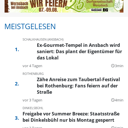
MEISTGELESEN
SCHALKHAUSEN (ANSBACH)
Ex-Gourmet-Tempel in Ansbach wird
saniert: Das plant der Eigentümer für
das Lokal
vor 4 Tagen
3min
query_builder
ROTHENBURG
Zähe Anreise zum Taubertal-Festival
bei Rothenburg: Fans feiern auf der
Straße
vor 3 Tagen
4min
query_builder
DINKELSBÜHL
Freigabe vor Summer Breeze: Staatsstraße
bei Dinkelsbühl nur bis Montag gesperrt
vor 2 Tagen
1min