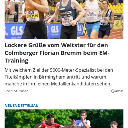
Lockere Grüße vom Weltstar für den
Colmberger Florian Bremm beim EM-
Training
Mit welchem Ziel der 5000-Meter-Spezialist bei den
Titelkämpfen in Birmingham antritt und warum
manche in ihm einen Medaillenkandidaten sehen.
vor 5 Stunden
4min
query_builder
NEUENDETTELSAU