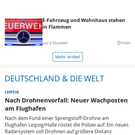
E-Fahrzeug und Wohnhaus stehen
in Flammen
vor 2 Stunden
1min
query_builder
Mehr Artikel
DEUTSCHLAND & DIE WELT
LEIPZIG
Nach Drohnenvorfall: Neuer Wachposten
am Flughafen
Nach dem Fund einer Sprengstoff-Drohne am
Flughafen Leipzig/Halle rüstet die Polizei auf: Ein neues
Radarsystem soll Drohnen auf größere Distanz