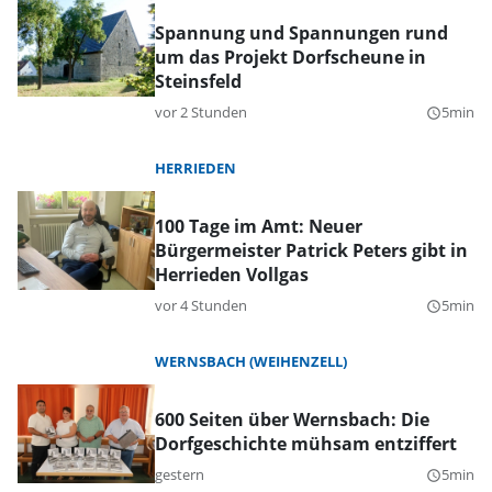
Spannung und Spannungen rund
um das Projekt Dorfscheune in
Steinsfeld
vor 2 Stunden
5min
query_builder
HERRIEDEN
100 Tage im Amt: Neuer
Bürgermeister Patrick Peters gibt in
Herrieden Vollgas
vor 4 Stunden
5min
query_builder
WERNSBACH (WEIHENZELL)
600 Seiten über Wernsbach: Die
Dorfgeschichte mühsam entziffert
gestern
5min
query_builder