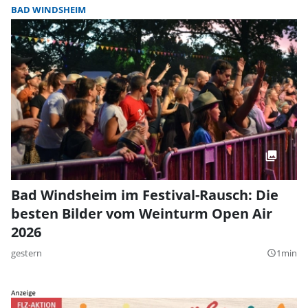
BAD WINDSHEIM
Bad Windsheim im Festival-Rausch: Die
besten Bilder vom Weinturm Open Air
2026
gestern
1min
query_builder