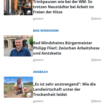
Trinkpausen wie bei der WM: So
trotzen Neustädter bei Arbeit im
Freien der Hitze
gestern
4min
query_builder
BAD WINDSHEIM
Bad Windsheims Bürgermeister
Philipp Flierl: Zwischen Arbeitshose
und Amtskette
gestern
6min
query_builder
ANSBACH
„Es ist sehr anstrengend”: Wie die
Landwirtschaft unter der
Trockenheit leidet
gestern
8min
query_builder