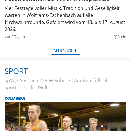
Vier Festtage voller Musik, Tradition und Geselligkeit
warten in Wolframs-Eschenbach auf alle
Kirchweihfreunde. Gefeiert wird vom 13. bis 17. August
2026.
vor 2 Tagen
3min
query_builder
Mehr Artikel
SPORT
SpVgg Ansbach
SV Weinberg
Amateurfußball
Sport aus aller Welt
COLMBERG