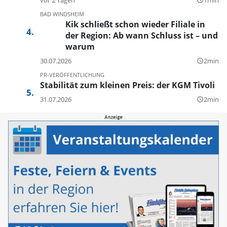
query_builder
BAD WINDSHEIM
Kik schließt schon wieder Filiale in
der Region: Ab wann Schluss ist – und
warum
30.07.2026
2min
query_builder
PR-VERÖFFENTLICHUNG
Stabilität zum kleinen Preis: der KGM Tivoli
31.07.2026
2min
query_builder