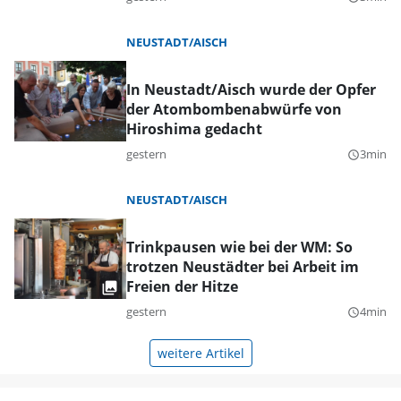
NEUSTADT/AISCH
In Neustadt/Aisch wurde der Opfer
der Atombombenabwürfe von
Hiroshima gedacht
gestern
3min
query_builder
NEUSTADT/AISCH
Trinkpausen wie bei der WM: So
trotzen Neustädter bei Arbeit im
Freien der Hitze
gestern
4min
query_builder
weitere Artikel