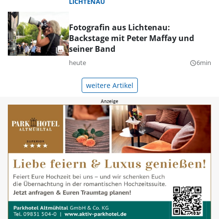
LICHTENAU
Fotografin aus Lichtenau:
Backstage mit Peter Maffay und
seiner Band
heute
6min
query_builder
weitere Artikel