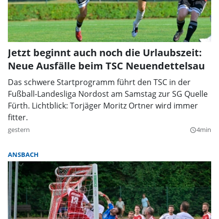
Jetzt beginnt auch noch die Urlaubszeit:
Neue Ausfälle beim TSC Neuendettelsau
Das schwere Startprogramm führt den TSC in der
Fußball-Landesliga Nordost am Samstag zur SG Quelle
Fürth. Lichtblick: Torjäger Moritz Ortner wird immer
fitter.
gestern
4min
query_builder
ANSBACH