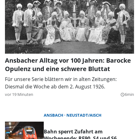
Ansbacher Alltag vor 100 Jahren: Barocke
Opulenz und eine schwere Bluttat
Für unsere Serie blättern wir in alten Zeitungen:
Diesmal die Woche ab dem 2. August 1926.
vor 19 Minuten
6min
query_builder
ANSBACH
NEUSTADT/AISCH
Bahn sperrt Zufahrt am
Wochenende: RE90, S4 und S6