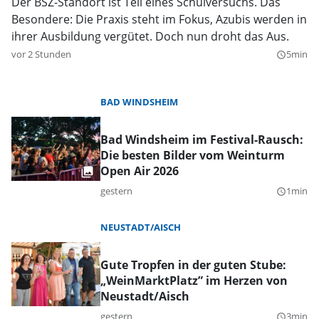
Der BSZ-Standort ist Teil eines Schulversuchs. Das
Besondere: Die Praxis steht im Fokus, Azubis werden in
ihrer Ausbildung vergütet. Doch nun droht das Aus.
vor 2 Stunden
5min
query_builder
BAD WINDSHEIM
Bad Windsheim im Festival-Rausch:
Die besten Bilder vom Weinturm
Open Air 2026
gestern
1min
query_builder
NEUSTADT/AISCH
Gute Tropfen in der guten Stube:
„WeinMarktPlatz” im Herzen von
Neustadt/Aisch
gestern
3min
query_builder