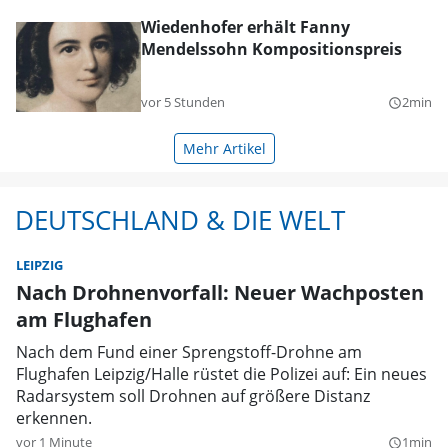
Wiedenhofer erhält Fanny
Mendelssohn Kompositionspreis
vor 5 Stunden
2min
query_builder
Mehr Artikel
DEUTSCHLAND & DIE WELT
LEIPZIG
Nach Drohnenvorfall: Neuer Wachposten
am Flughafen
Nach dem Fund einer Sprengstoff-Drohne am
Flughafen Leipzig/Halle rüstet die Polizei auf: Ein neues
Radarsystem soll Drohnen auf größere Distanz
erkennen.
vor 1 Minute
1min
query_builder