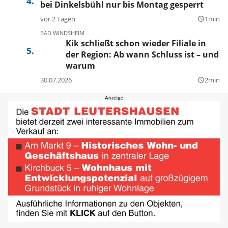
bei Dinkelsbühl nur bis Montag gesperrt
vor 2 Tagen
1min
query_builder
BAD WINDSHEIM
Kik schließt schon wieder Filiale in
der Region: Ab wann Schluss ist – und
warum
30.07.2026
2min
query_builder