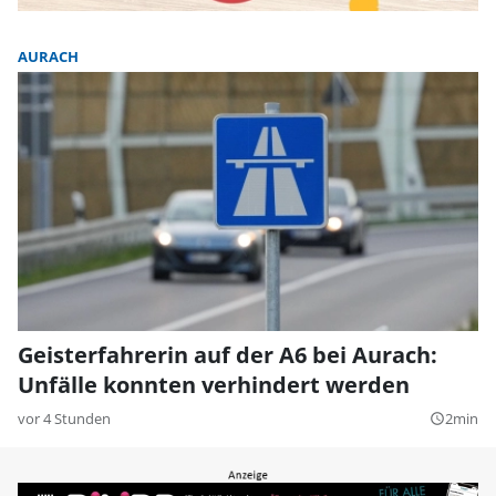
AURACH
Geisterfahrerin auf der A6 bei Aurach:
Unfälle konnten verhindert werden
vor 4 Stunden
2min
query_builder