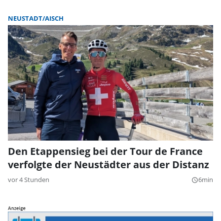
NEUSTADT/AISCH
Den Etappensieg bei der Tour de France
verfolgte der Neustädter aus der Distanz
vor 4 Stunden
6min
query_builder