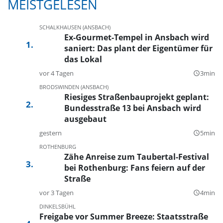
MEISTGELESEN
SCHALKHAUSEN (ANSBACH)
Ex-Gourmet-Tempel in Ansbach wird
saniert: Das plant der Eigentümer für
das Lokal
vor 4 Tagen
3min
query_builder
BRODSWINDEN (ANSBACH)
Riesiges Straßenbauprojekt geplant:
Bundesstraße 13 bei Ansbach wird
ausgebaut
gestern
5min
query_builder
ROTHENBURG
Zähe Anreise zum Taubertal-Festival
bei Rothenburg: Fans feiern auf der
Straße
vor 3 Tagen
4min
query_builder
DINKELSBÜHL
Freigabe vor Summer Breeze: Staatsstraße