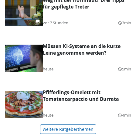
Weg mit der Hornhaut? Drei Tipps
für gepflegte Treter
vor 7 Stunden
3min
query_builder
Müssen KI-Systeme an die kurze
Leine genommen werden?
heute
5min
query_builder
Pfifferlings-Omelett mit
Tomatencarpaccio und Burrata
heute
4min
query_builder
weitere Ratgeberthemen