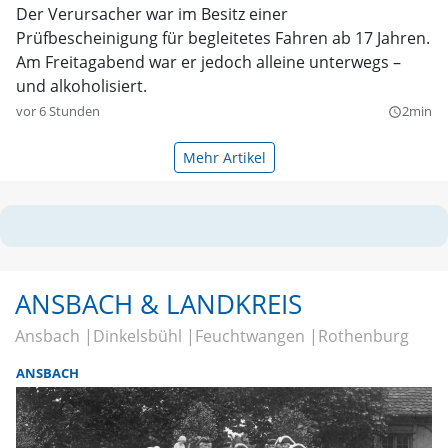
Der Verursacher war im Besitz einer
Prüfbescheinigung für begleitetes Fahren ab 17 Jahren.
Am Freitagabend war er jedoch alleine unterwegs –
und alkoholisiert.
vor 6 Stunden
2min
query_builder
Mehr Artikel
ANSBACH & LANDKREIS
Ansbach
Dinkelsbühl
Feuchtwangen
Rothenburg
ANSBACH