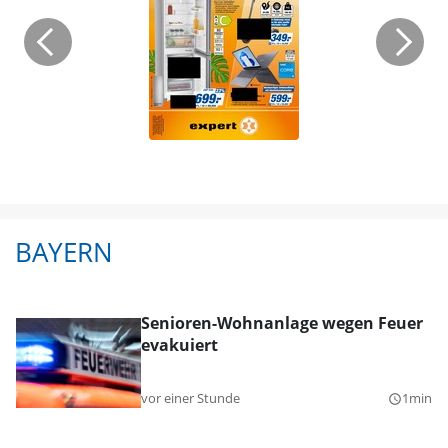
BAYERN
Senioren-Wohnanlage wegen Feuer
evakuiert
vor einer Stunde
1min
query_builder