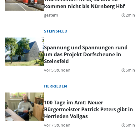
kommen nicht bis Nürnberg Hbf
gestern
2min
query_builder
STEINSFELD
Spannung und Spannungen rund
um das Projekt Dorfscheune in
Steinsfeld
vor 5 Stunden
5min
query_builder
HERRIEDEN
100 Tage im Amt: Neuer
Bürgermeister Patrick Peters gibt in
Herrieden Vollgas
vor 7 Stunden
5min
query_builder