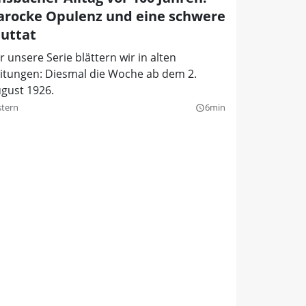
arocke Opulenz und eine schwere
luttat
r unsere Serie blättern wir in alten
itungen: Diesmal die Woche ab dem 2.
gust 1926.
stern
6min
query_builder