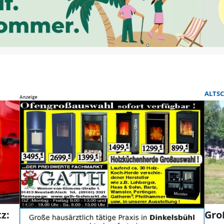
ALTS
z:
Gro