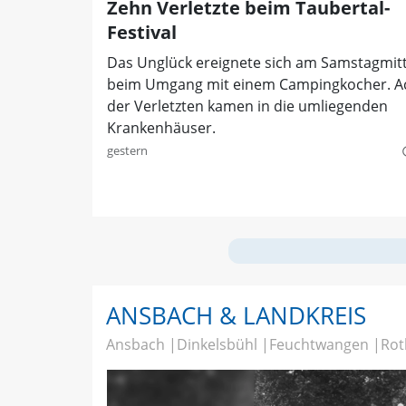
Zehn Verletzte beim Taubertal-
Festival
Das Unglück ereignete sich am Samstagmit
beim Umgang mit einem Campingkocher. A
der Verletzten kamen in die umliegenden
Krankenhäuser.
gestern
quer
ANSBACH & LANDKREIS
Ansbach
Dinkelsbühl
Feuchtwangen
Rot