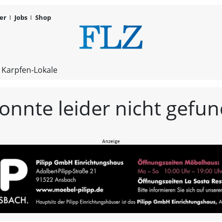
er
Jobs
Shop
FLZ – Nachr
 Karpfen-Lokale
konnte leider nicht gef