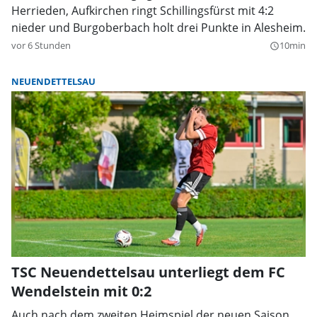
Herrieden, Aufkirchen ringt Schillingsfürst mit 4:2
nieder und Burgoberbach holt drei Punkte in Alesheim.
vor 6 Stunden
10min
query_builder
NEUENDETTELSAU
TSC Neuendettelsau unterliegt dem FC
Wendelstein mit 0:2
Auch nach dem zweiten Heimspiel der neuen Saison