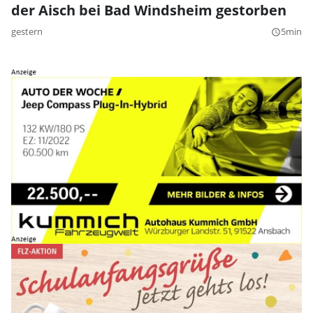
der Aisch bei Bad Windsheim gestorben
gestern
5min
query_builder