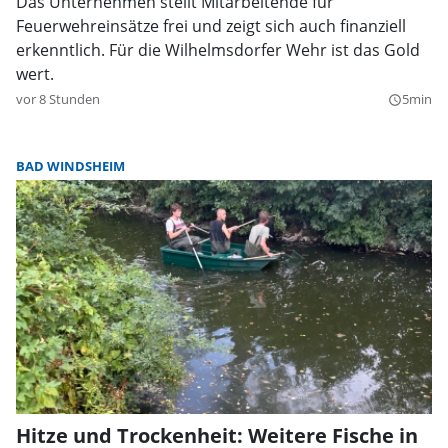
Das Unternehmen stellt Mitarbeitende für
Feuerwehreinsätze frei und zeigt sich auch finanziell
erkenntlich. Für die Wilhelmsdorfer Wehr ist das Gold
wert.
vor 8 Stunden
5min
query_builder
BAD WINDSHEIM
Hitze und Trockenheit: Weitere Fische in