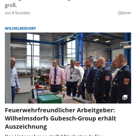
groß.
vor 8 Stunden
6min
query_builder
WILHELMSDORF
Feuerwehrfreundlicher Arbeitgeber:
Wilhelmsdorfs Gubesch-Group erhält
Auszeichnung