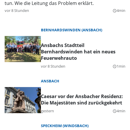
tun. Wie die Leitung das Problem erklärt.
vor 8 Stunden
4min
query_builder
BERNHARDSWINDEN (ANSBACH)
Ansbachs Stadtteil
Bernhardswinden hat ein neues
Feuerwehrauto
vor 8 Stunden
1min
query_builder
ANSBACH
Caesar vor der Ansbacher Residenz:
Die Majestäten sind zurückgekehrt
gestern
4min
query_builder
SPECKHEIM (WINDSBACH)