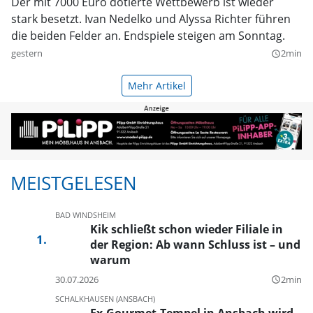
Der mit 7000 Euro dotierte Wettbewerb ist wieder
stark besetzt. Ivan Nedelko und Alyssa Richter führen
die beiden Felder an. Endspiele steigen am Sonntag.
gestern
2min
query_builder
Mehr Artikel
MEISTGELESEN
BAD WINDSHEIM
Kik schließt schon wieder Filiale in
der Region: Ab wann Schluss ist – und
warum
30.07.2026
2min
query_builder
SCHALKHAUSEN (ANSBACH)
Ex-Gourmet-Tempel in Ansbach wird