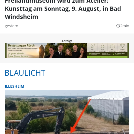
Freilandmuseum wird zum Atelier:
Kunsttag am Sonntag, 9. August, in Bad
Windsheim
gestern
2min
query_builder
BLAULICHT
ILLESHEIM