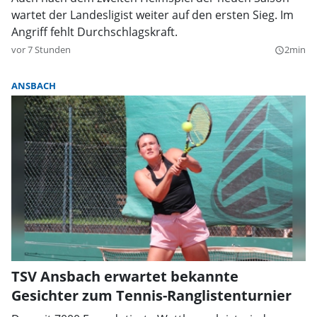
wartet der Landesligist weiter auf den ersten Sieg. Im
Angriff fehlt Durchschlagskraft.
vor 7 Stunden
2min
query_builder
ANSBACH
TSV Ansbach erwartet bekannte
Gesichter zum Tennis-Ranglistenturnier