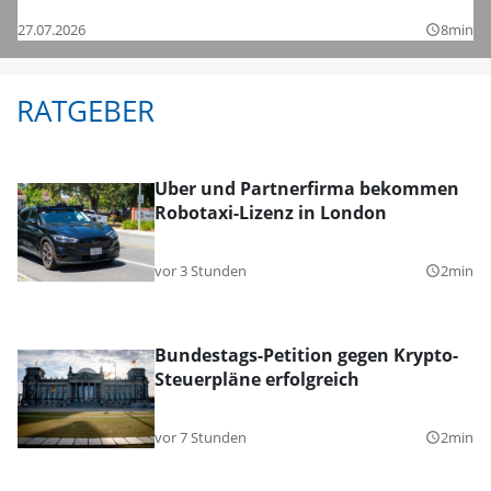
27.07.2026
8min
query_builder
RATGEBER
Uber und Partnerfirma bekommen
Robotaxi-Lizenz in London
vor 3 Stunden
2min
query_builder
Bundestags-Petition gegen Krypto-
Steuerpläne erfolgreich
vor 7 Stunden
2min
query_builder