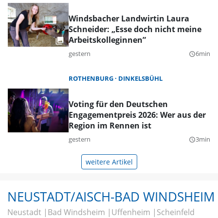
Windsbacher Landwirtin Laura
Schneider: „Esse doch nicht meine
Arbeitskolleginnen”
gestern
6min
query_builder
ROTHENBURG
DINKELSBÜHL
Voting für den Deutschen
Engagementpreis 2026: Wer aus der
Region im Rennen ist
gestern
3min
query_builder
weitere Artikel
NEUSTADT/AISCH-BAD WINDSHEIM
Neustadt
Bad Windsheim
Uffenheim
Scheinfeld