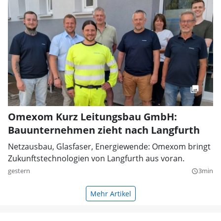
Omexom Kurz Leitungsbau GmbH:
Bauunternehmen zieht nach Langfurth
Netzausbau, Glasfaser, Energiewende: Omexom bringt
Zukunftstechnologien von Langfurth aus voran.
gestern
3min
query_builder
Mehr Artikel