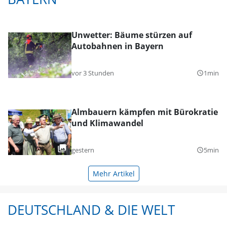
Unwetter: Bäume stürzen auf
Autobahnen in Bayern
vor 3 Stunden
1min
query_builder
Almbauern kämpfen mit Bürokratie
und Klimawandel
gestern
5min
query_builder
Mehr Artikel
DEUTSCHLAND & DIE WELT