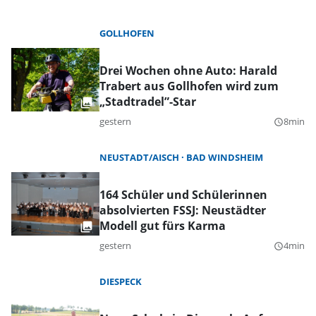
GOLLHOFEN
Drei Wochen ohne Auto: Harald
Trabert aus Gollhofen wird zum
„Stadtradel”-Star
gestern
8min
query_builder
NEUSTADT/AISCH
BAD WINDSHEIM
164 Schüler und Schülerinnen
absolvierten FSSJ: Neustädter
Modell gut fürs Karma
gestern
4min
query_builder
DIESPECK