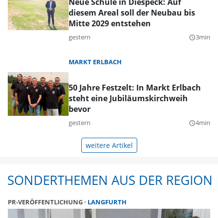
Neue Schule in Diespeck: Auf
diesem Areal soll der Neubau bis
Mitte 2029 entstehen
gestern
3min
query_builder
MARKT ERLBACH
50 Jahre Festzelt: In Markt Erlbach
steht eine Jubiläumskirchweih
bevor
gestern
4min
query_builder
weitere Artikel
SONDERTHEMEN AUS DER REGION
PR-VERÖFFENTLICHUNG
LANGFURTH