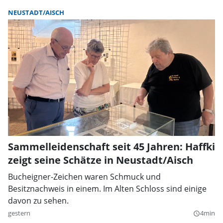
NEUSTADT/AISCH
Sammelleidenschaft seit 45 Jahren: Haffki
zeigt seine Schätze in Neustadt/Aisch
Bucheigner-Zeichen waren Schmuck und
Besitznachweis in einem. Im Alten Schloss sind einige
davon zu sehen.
gestern
4min
query_builder