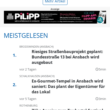
Mehr Artikel
MEISTGELESEN
BRODSWINDEN (ANSBACH)
Riesiges Straßenbauprojekt geplant:
Bundesstraße 13 bei Ansbach wird
ausgebaut
vor 2 Tagen
5min
query_builder
SCHALKHAUSEN (ANSBACH)
Ex-Gourmet-Tempel in Ansbach wird
saniert: Das plant der Eigentümer für
das Lokal
vor 5 Tagen
3min
query_builder
ROTHENBURG