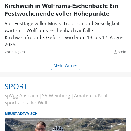
Kirchweih in Wolframs-Eschenbach: Ein
Festwochenende voller Höhepunkte
Vier Festtage voller Musik, Tradition und Geselligkeit
warten in Wolframs-Eschenbach auf alle
Kirchweihfreunde. Gefeiert wird vom 13. bis 17. August
2026.
vor 3 Tagen
3min
query_builder
Mehr Artikel
SPORT
SpVgg Ansbach
SV Weinberg
Amateurfußball
Sport aus aller Welt
NEUSTADT/AISCH