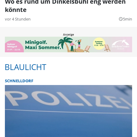
Wo es rund um Dinkelsbühl eng werden
könnte
vor 4 Stunden
5min
query_builder
BLAULICHT
SCHNELLDORF