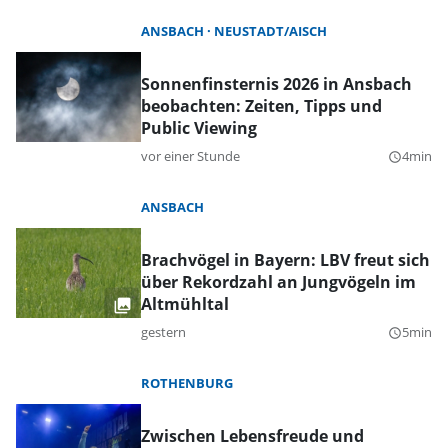
ANSBACH
NEUSTADT/AISCH
Sonnenfinsternis 2026 in Ansbach
beobachten: Zeiten, Tipps und
Public Viewing
vor einer Stunde
4min
query_builder
ANSBACH
Brachvögel in Bayern: LBV freut sich
über Rekordzahl an Jungvögeln im
Altmühltal
gestern
5min
query_builder
ROTHENBURG
Zwischen Lebensfreude und