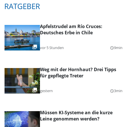
RATGEBER
Apfelstrudel am Río Cruces:
Deutsches Erbe in Chile
vor 5 Stunden
9min
query_builder
Weg mit der Hornhaut? Drei Tipps
für gepflegte Treter
gestern
3min
query_builder
Müssen KI-Systeme an die kurze
Leine genommen werden?