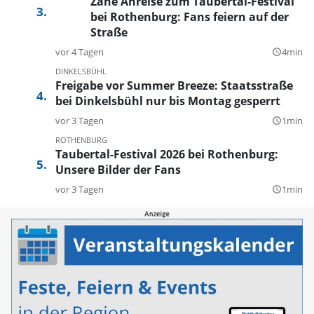
Zähe Anreise zum Taubertal-Festival
bei Rothenburg: Fans feiern auf der
Straße
vor 4 Tagen
4min
query_builder
DINKELSBÜHL
Freigabe vor Summer Breeze: Staatsstraße
bei Dinkelsbühl nur bis Montag gesperrt
vor 3 Tagen
1min
query_builder
ROTHENBURG
Taubertal-Festival 2026 bei Rothenburg:
Unsere Bilder der Fans
vor 3 Tagen
1min
query_builder