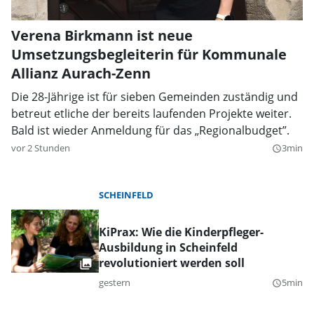
Verena Birkmann ist neue
Umsetzungsbegleiterin für Kommunale
Allianz Aurach-Zenn
Die 28-Jährige ist für sieben Gemeinden zuständig und
betreut etliche der bereits laufenden Projekte weiter.
Bald ist wieder Anmeldung für das „Regionalbudget”.
vor 2 Stunden
3min
query_builder
SCHEINFELD
KiPrax: Wie die Kinderpfleger-
Ausbildung in Scheinfeld
revolutioniert werden soll
gestern
5min
query_builder