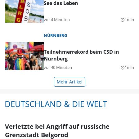
See das Leben
vor 4 Minuten
1min
query_builder
NÜRNBERG
Teilnehmerrekord beim CSD in
Nürnberg
vor 40 Minuten
1min
query_builder
Mehr Artikel
DEUTSCHLAND & DIE WELT
Verletzte bei Angriff auf russische
Grenzstadt Belgorod