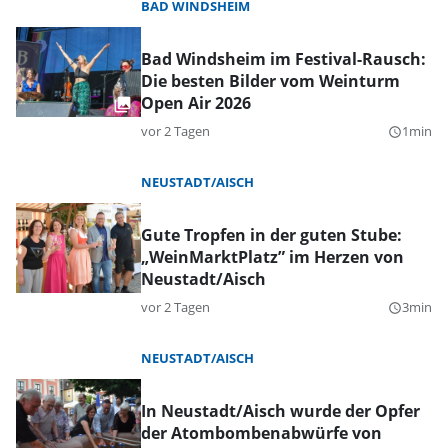
BAD WINDSHEIM
Bad Windsheim im Festival-Rausch:
Die besten Bilder vom Weinturm
Open Air 2026
vor 2 Tagen
1min
query_builder
NEUSTADT/AISCH
Gute Tropfen in der guten Stube:
„WeinMarktPlatz” im Herzen von
Neustadt/Aisch
vor 2 Tagen
3min
query_builder
NEUSTADT/AISCH
In Neustadt/Aisch wurde der Opfer
der Atombombenabwürfe von