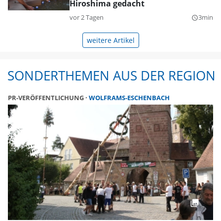
Hiroshima gedacht
vor 2 Tagen
3min
query_builder
weitere Artikel
SONDERTHEMEN AUS DER REGION
PR-VERÖFFENTLICHUNG
WOLFRAMS-ESCHENBACH