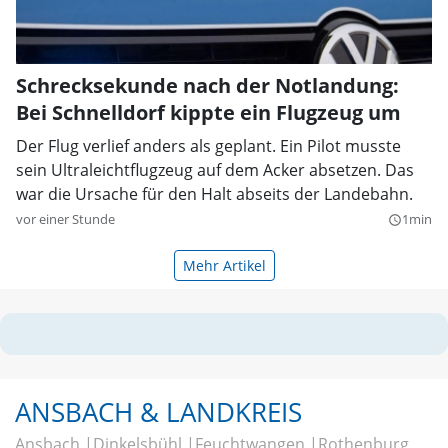
Schrecksekunde nach der Notlandung:
Bei Schnelldorf kippte ein Flugzeug um
Der Flug verlief anders als geplant. Ein Pilot musste
sein Ultraleichtflugzeug auf dem Acker absetzen. Das
war die Ursache für den Halt abseits der Landebahn.
vor einer Stunde
1min
query_builder
Mehr Artikel
ANSBACH & LANDKREIS
Ansbach
Dinkelsbühl
Feuchtwangen
Rothenburg