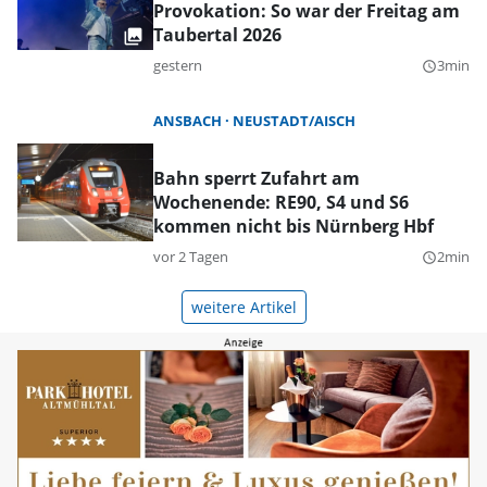
Provokation: So war der Freitag am
Taubertal 2026
gestern
3min
query_builder
ANSBACH
NEUSTADT/AISCH
Bahn sperrt Zufahrt am
Wochenende: RE90, S4 und S6
kommen nicht bis Nürnberg Hbf
vor 2 Tagen
2min
query_builder
weitere Artikel