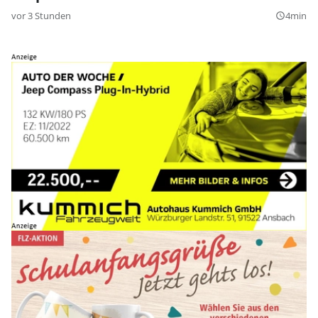
vor 3 Stunden
4min
query_builder