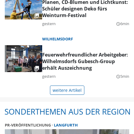
Planen, CD-Blumen und Lichtkunst:
Schüler designen Deko fürs
Weinturm-Festival
gestern
6min
query_builder
WILHELMSDORF
Feuerwehrfreundlicher Arbeitgeber:
Wilhelmsdorfs Gubesch-Group
erhält Auszeichnung
gestern
5min
query_builder
weitere Artikel
SONDERTHEMEN AUS DER REGION
PR-VERÖFFENTLICHUNG
LANGFURTH