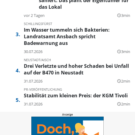
saniert: Das plant der Eigentümer für
das Lokal
vor 2 Tagen
3min
query_builder
SCHILLINGSFÜRST
Im Wasser tummeln sich Bakterien:
Landratsamt Ansbach spricht
Badewarnung aus
30.07.2026
3min
query_builder
NEUSTADT/AISCH
Drei Verletzte und hoher Schaden bei Unfall
auf der B470 in Neustadt
31.07.2026
2min
query_builder
PR-VERÖFFENTLICHUNG
Stabilität zum kleinen Preis: der KGM Tivoli
31.07.2026
2min
query_builder