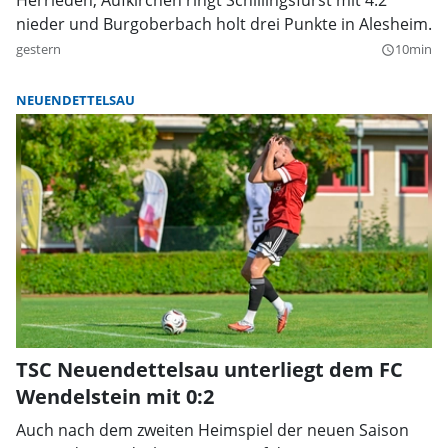
Herrieden, Aufkirchen ringt Schillingsfürst mit 4:2
nieder und Burgoberbach holt drei Punkte in Alesheim.
gestern
10min
query_builder
NEUENDETTELSAU
TSC Neuendettelsau unterliegt dem FC
Wendelstein mit 0:2
Auch nach dem zweiten Heimspiel der neuen Saison