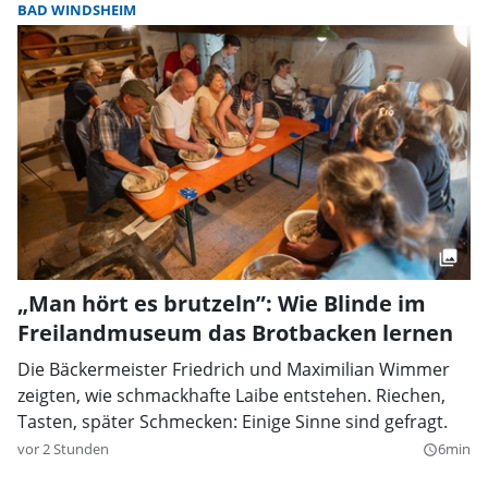
BAD WINDSHEIM
„Man hört es brutzeln”: Wie Blinde im
Freilandmuseum das Brotbacken lernen
Die Bäckermeister Friedrich und Maximilian Wimmer
zeigten, wie schmackhafte Laibe entstehen. Riechen,
Tasten, später Schmecken: Einige Sinne sind gefragt.
vor 2 Stunden
6min
query_builder