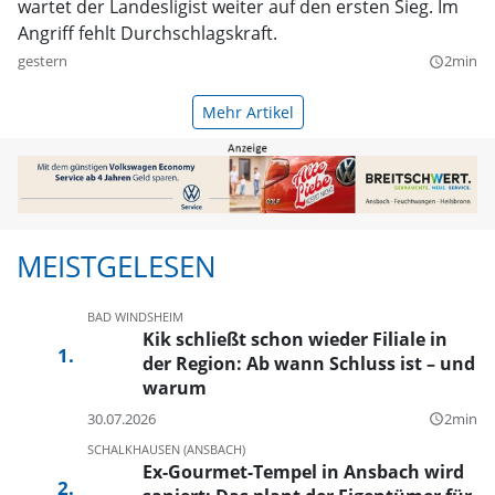
wartet der Landesligist weiter auf den ersten Sieg. Im
Angriff fehlt Durchschlagskraft.
gestern
2min
query_builder
Mehr Artikel
MEISTGELESEN
BAD WINDSHEIM
Kik schließt schon wieder Filiale in
der Region: Ab wann Schluss ist – und
warum
30.07.2026
2min
query_builder
SCHALKHAUSEN (ANSBACH)
Ex-Gourmet-Tempel in Ansbach wird