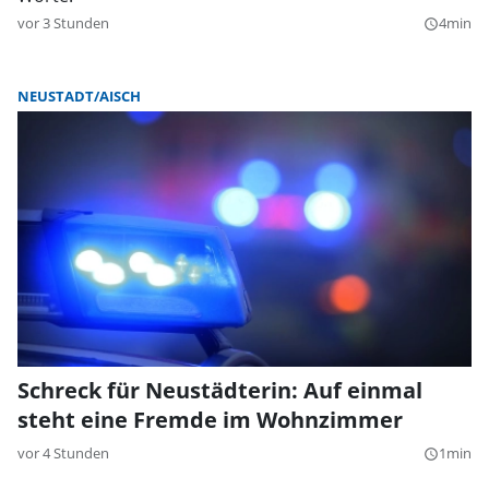
vor 3 Stunden
4min
query_builder
NEUSTADT/AISCH
Schreck für Neustädterin: Auf einmal
steht eine Fremde im Wohnzimmer
vor 4 Stunden
1min
query_builder