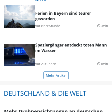
Ferien in Bayern sind teurer
geworden
vor einer Stunde
2min
query_builder
Spaziergänger entdeckt toten Mann
im Wasser
vor 2 Stunden
1min
query_builder
Mehr Artikel
DEUTSCHLAND & DIE WELT
Mehr Drohnensichtungen an deutschen