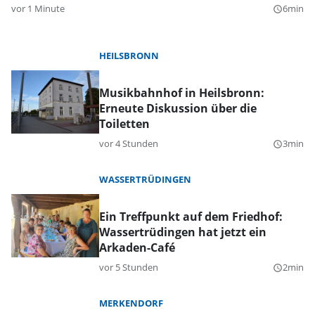
vor 1 Minute
6min
query_builder
HEILSBRONN
Musikbahnhof in Heilsbronn:
Erneute Diskussion über die
Toiletten
vor 4 Stunden
3min
query_builder
WASSERTRÜDINGEN
Ein Treffpunkt auf dem Friedhof:
Wassertrüdingen hat jetzt ein
Arkaden-Café
vor 5 Stunden
2min
query_builder
MERKENDORF