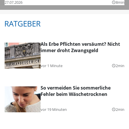
27.07.2026
8min
query_builder
RATGEBER
Als Erbe Pflichten versäumt? Nicht
immer droht Zwangsgeld
vor 1 Minute
2min
query_builder
So vermeiden Sie sommerliche
Fehler beim Wäschetrocknen
vor 19 Minuten
2min
query_builder