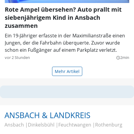
Rote Ampel übersehen? Auto prallt mit
siebenjährigem Kind in Ansbach
zusammen
Ein 19-Jähriger erfasste in der Maximilianstraße einen
Jungen, der die Fahrbahn überquerte. Zuvor wurde
schon ein Fußgänger auf einem Parkplatz verletzt.
vor 2 Stunden
2min
query_builder
Mehr Artikel
ANSBACH & LANDKREIS
Ansbach
Dinkelsbühl
Feuchtwangen
Rothenburg