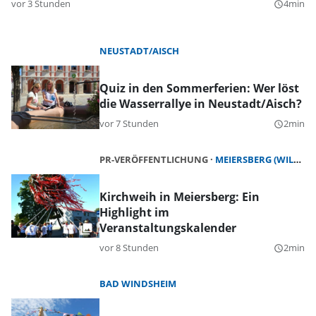
vor 3 Stunden
4min
query_builder
NEUSTADT/AISCH
Quiz in den Sommerferien: Wer löst
die Wasserrallye in Neustadt/Aisch?
vor 7 Stunden
2min
query_builder
PR-VERÖFFENTLICHUNG
MEIERSBERG (WILHERMSDORF)
Kirchweih in Meiersberg: Ein
Highlight im
Veranstaltungskalender
vor 8 Stunden
2min
query_builder
BAD WINDSHEIM