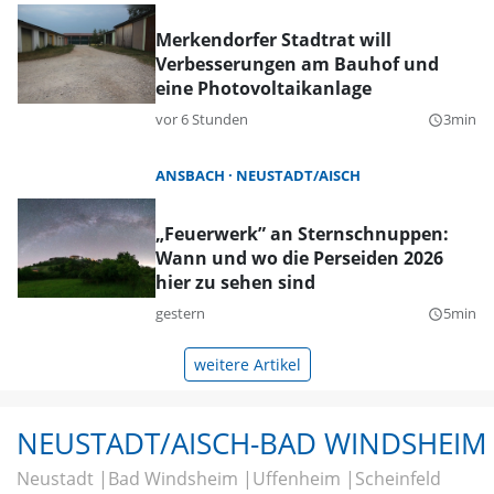
Merkendorfer Stadtrat will
Verbesserungen am Bauhof und
eine Photovoltaikanlage
vor 6 Stunden
3min
query_builder
ANSBACH
NEUSTADT/AISCH
„Feuerwerk” an Sternschnuppen:
Wann und wo die Perseiden 2026
hier zu sehen sind
gestern
5min
query_builder
weitere Artikel
NEUSTADT/AISCH-BAD WINDSHEIM
Neustadt
Bad Windsheim
Uffenheim
Scheinfeld