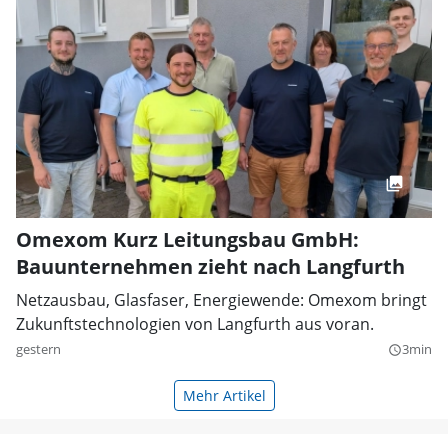
Omexom Kurz Leitungsbau GmbH:
Bauunternehmen zieht nach Langfurth
Netzausbau, Glasfaser, Energiewende: Omexom bringt
Zukunftstechnologien von Langfurth aus voran.
gestern
3min
query_builder
Mehr Artikel