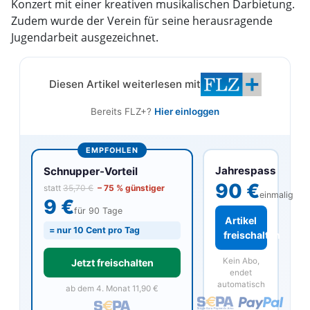
Konzert mit einer kreativen musikalischen Darbietung.
Zudem wurde der Verein für seine herausragende
Jugendarbeit ausgezeichnet.
Diesen Artikel weiterlesen mit
Bereits FLZ+?
Hier einloggen
EMPFOHLEN
Jahrespass
Schnupper-Vorteil
90 €
statt
35,70 €
– 75 % günstiger
einmalig
9 €
für 90 Tage
Artikel
= nur 10 Cent pro Tag
freischalten
Kein Abo,
Jetzt freischalten
endet
automatisch
ab dem 4. Monat 11,90 €