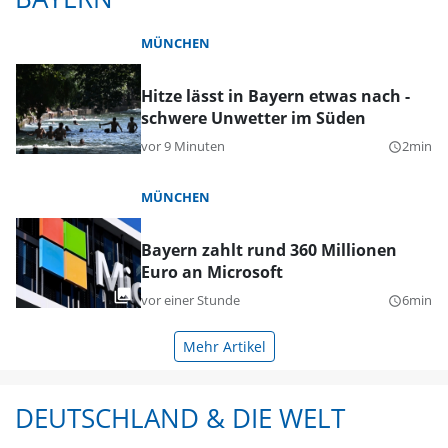
MÜNCHEN
Hitze lässt in Bayern etwas nach -
schwere Unwetter im Süden
vor 9 Minuten
2min
query_builder
MÜNCHEN
Bayern zahlt rund 360 Millionen
Euro an Microsoft
vor einer Stunde
6min
query_builder
Mehr Artikel
DEUTSCHLAND & DIE WELT