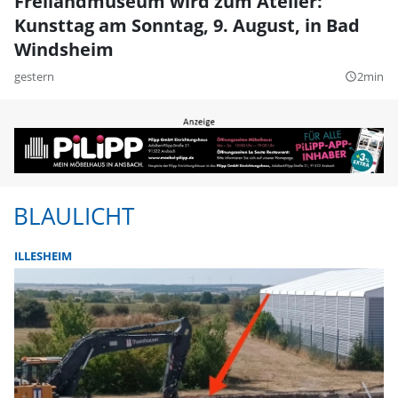
Freilandmuseum wird zum Atelier:
Kunsttag am Sonntag, 9. August, in Bad
Windsheim
gestern
2min
query_builder
BLAULICHT
ILLESHEIM