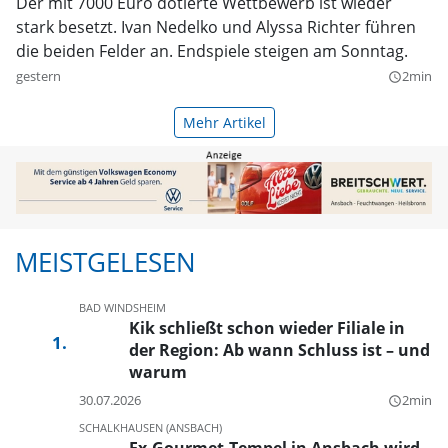
Der mit 7000 Euro dotierte Wettbewerb ist wieder
stark besetzt. Ivan Nedelko und Alyssa Richter führen
die beiden Felder an. Endspiele steigen am Sonntag.
gestern
2min
query_builder
Mehr Artikel
MEISTGELESEN
BAD WINDSHEIM
Kik schließt schon wieder Filiale in
der Region: Ab wann Schluss ist – und
warum
30.07.2026
2min
query_builder
SCHALKHAUSEN (ANSBACH)