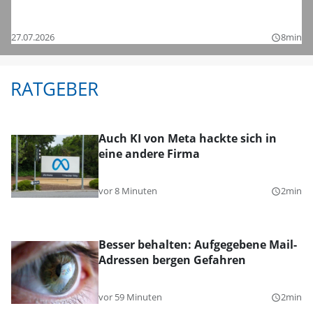
Bezirksligen – das sind die Bilder
27.07.2026
8min
query_builder
RATGEBER
Auch KI von Meta hackte sich in
eine andere Firma
vor 8 Minuten
2min
query_builder
Besser behalten: Aufgegebene Mail-
Adressen bergen Gefahren
vor 59 Minuten
2min
query_builder