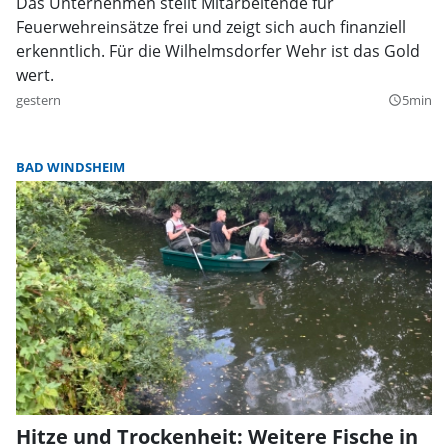
Das Unternehmen stellt Mitarbeitende für
Feuerwehreinsätze frei und zeigt sich auch finanziell
erkenntlich. Für die Wilhelmsdorfer Wehr ist das Gold
wert.
gestern
5min
query_builder
BAD WINDSHEIM
Hitze und Trockenheit: Weitere Fische in