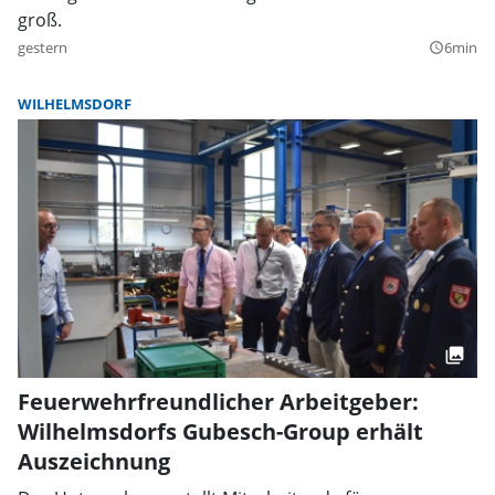
groß.
gestern
6min
query_builder
WILHELMSDORF
Feuerwehrfreundlicher Arbeitgeber:
Wilhelmsdorfs Gubesch-Group erhält
Auszeichnung