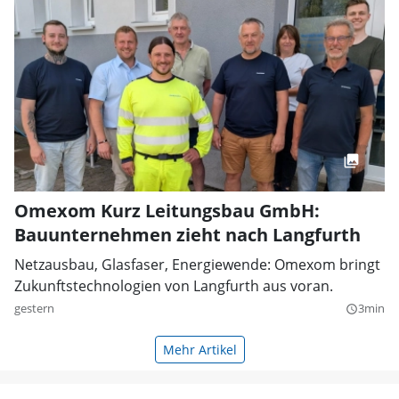
Omexom Kurz Leitungsbau GmbH:
Bauunternehmen zieht nach Langfurth
Netzausbau, Glasfaser, Energiewende: Omexom bringt
Zukunftstechnologien von Langfurth aus voran.
gestern
3min
query_builder
Mehr Artikel