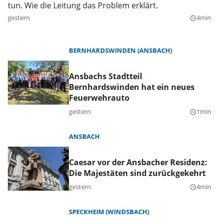
tun. Wie die Leitung das Problem erklärt.
gestern
4min
query_builder
BERNHARDSWINDEN (ANSBACH)
Ansbachs Stadtteil
Bernhardswinden hat ein neues
Feuerwehrauto
gestern
1min
query_builder
ANSBACH
Caesar vor der Ansbacher Residenz:
Die Majestäten sind zurückgekehrt
gestern
4min
query_builder
SPECKHEIM (WINDSBACH)