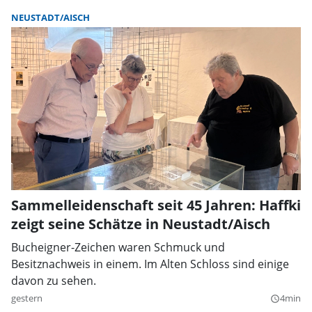
NEUSTADT/AISCH
Sammelleidenschaft seit 45 Jahren: Haffki
zeigt seine Schätze in Neustadt/Aisch
Bucheigner-Zeichen waren Schmuck und
Besitznachweis in einem. Im Alten Schloss sind einige
davon zu sehen.
gestern
4min
query_builder