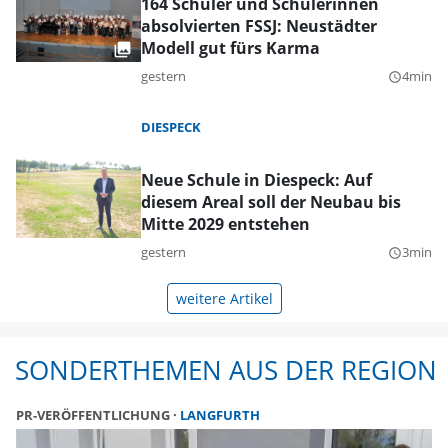
164 Schüler und Schülerinnen
absolvierten FSSJ: Neustädter
Modell gut fürs Karma
gestern
4min
query_builder
DIESPECK
Neue Schule in Diespeck: Auf
diesem Areal soll der Neubau bis
Mitte 2029 entstehen
gestern
3min
query_builder
weitere Artikel
SONDERTHEMEN AUS DER REGION
PR-VERÖFFENTLICHUNG
LANGFURTH