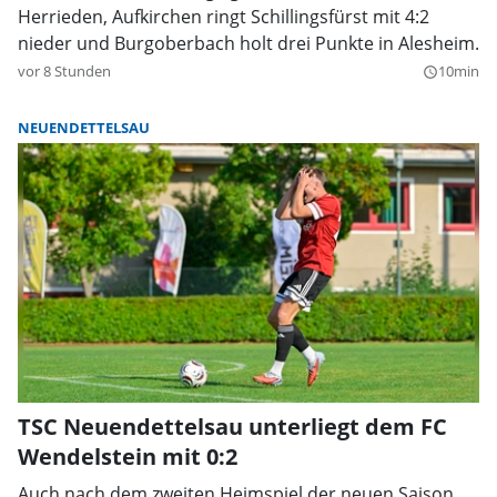
Herrieden, Aufkirchen ringt Schillingsfürst mit 4:2
nieder und Burgoberbach holt drei Punkte in Alesheim.
vor 8 Stunden
10min
query_builder
NEUENDETTELSAU
TSC Neuendettelsau unterliegt dem FC
Wendelstein mit 0:2
Auch nach dem zweiten Heimspiel der neuen Saison