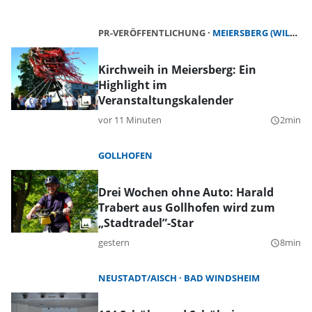
PR-VERÖFFENTLICHUNG
MEIERSBERG (WILHERMSDORF)
Kirchweih in Meiersberg: Ein
Highlight im
Veranstaltungskalender
vor 11 Minuten
2min
query_builder
GOLLHOFEN
Drei Wochen ohne Auto: Harald
Trabert aus Gollhofen wird zum
„Stadtradel”-Star
gestern
8min
query_builder
NEUSTADT/AISCH
BAD WINDSHEIM