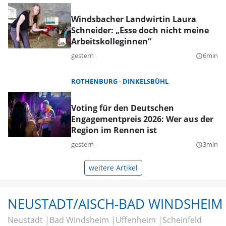
Windsbacher Landwirtin Laura
Schneider: „Esse doch nicht meine
Arbeitskolleginnen”
gestern
6min
query_builder
ROTHENBURG
DINKELSBÜHL
Voting für den Deutschen
Engagementpreis 2026: Wer aus der
Region im Rennen ist
gestern
3min
query_builder
weitere Artikel
NEUSTADT/AISCH-BAD WINDSHEIM
Neustadt
Bad Windsheim
Uffenheim
Scheinfeld