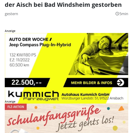
der Aisch bei Bad Windsheim gestorben
gestern
5min
query_builder