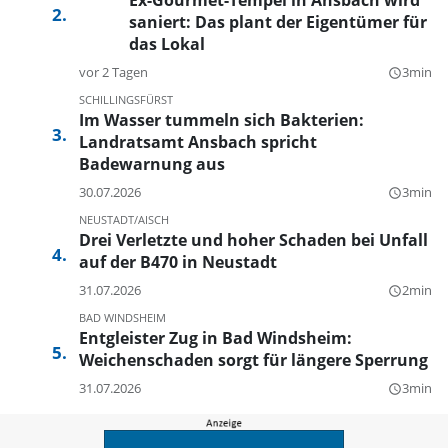
Ex-Gourmet-Tempel in Ansbach wird
saniert: Das plant der Eigentümer für
das Lokal
vor 2 Tagen
3min
query_builder
SCHILLINGSFÜRST
Im Wasser tummeln sich Bakterien:
Landratsamt Ansbach spricht
Badewarnung aus
30.07.2026
3min
query_builder
NEUSTADT/AISCH
Drei Verletzte und hoher Schaden bei Unfall
auf der B470 in Neustadt
31.07.2026
2min
query_builder
BAD WINDSHEIM
Entgleister Zug in Bad Windsheim:
Weichenschaden sorgt für längere Sperrung
31.07.2026
3min
query_builder