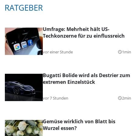
RATGEBER
Umfrage: Mehrheit hält US-
Techkonzerne für zu einflussreich
vor einer Stunde
1min
query_builder
Bugatti Bolide wird als Destrier zum
extremen Einzelstück
vor 7 Stunden
2min
query_builder
Gemüse wirklich von Blatt bis
Wurzel essen?