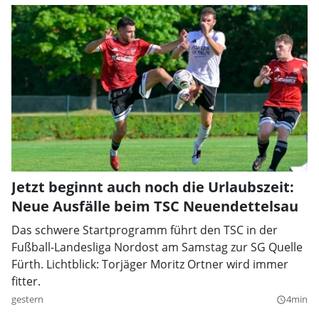
Jetzt beginnt auch noch die Urlaubszeit:
Neue Ausfälle beim TSC Neuendettelsau
Das schwere Startprogramm führt den TSC in der
Fußball-Landesliga Nordost am Samstag zur SG Quelle
Fürth. Lichtblick: Torjäger Moritz Ortner wird immer
fitter.
gestern
4min
query_builder