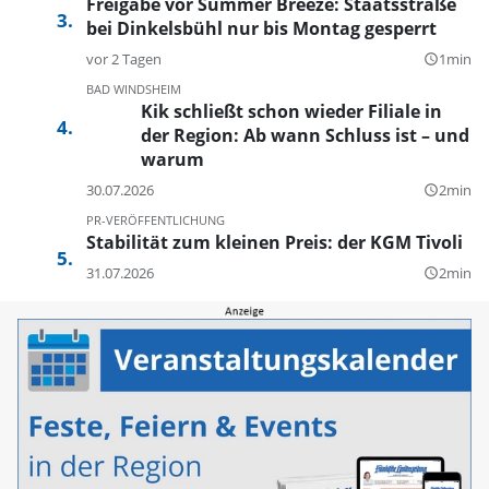
Freigabe vor Summer Breeze: Staatsstraße
bei Dinkelsbühl nur bis Montag gesperrt
vor 2 Tagen
1min
query_builder
BAD WINDSHEIM
Kik schließt schon wieder Filiale in
der Region: Ab wann Schluss ist – und
warum
30.07.2026
2min
query_builder
PR-VERÖFFENTLICHUNG
Stabilität zum kleinen Preis: der KGM Tivoli
31.07.2026
2min
query_builder