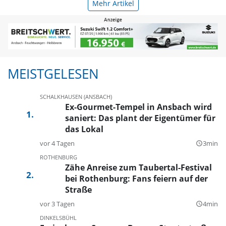
Mehr Artikel
MEISTGELESEN
SCHALKHAUSEN (ANSBACH)
Ex-Gourmet-Tempel in Ansbach wird
saniert: Das plant der Eigentümer für
das Lokal
vor 4 Tagen
3min
query_builder
ROTHENBURG
Zähe Anreise zum Taubertal-Festival
bei Rothenburg: Fans feiern auf der
Straße
vor 3 Tagen
4min
query_builder
DINKELSBÜHL