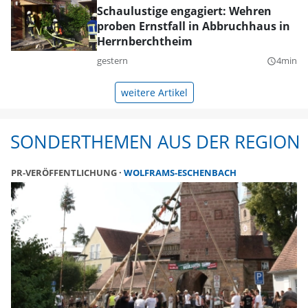
Schaulustige engagiert: Wehren
proben Ernstfall in Abbruchhaus in
Herrnberchtheim
gestern
4min
query_builder
weitere Artikel
SONDERTHEMEN AUS DER REGION
PR-VERÖFFENTLICHUNG
WOLFRAMS-ESCHENBACH