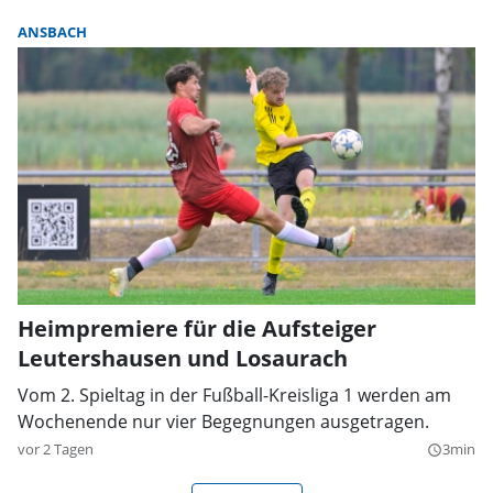
ANSBACH
Heimpremiere für die Aufsteiger
Leutershausen und Losaurach
Vom 2. Spieltag in der Fußball-Kreisliga 1 werden am
Wochenende nur vier Begegnungen ausgetragen.
vor 2 Tagen
3min
query_builder