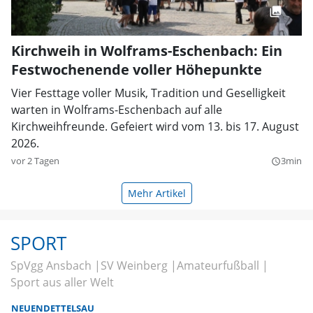
Kirchweih in Wolframs-Eschenbach: Ein
Festwochenende voller Höhepunkte
Vier Festtage voller Musik, Tradition und Geselligkeit
warten in Wolframs-Eschenbach auf alle
Kirchweihfreunde. Gefeiert wird vom 13. bis 17. August
2026.
vor 2 Tagen
3min
query_builder
Mehr Artikel
SPORT
SpVgg Ansbach
SV Weinberg
Amateurfußball
Sport aus aller Welt
NEUENDETTELSAU