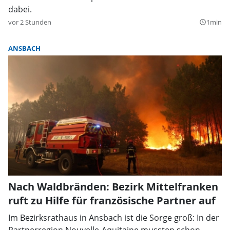
dabei.
vor 2 Stunden
1min
query_builder
ANSBACH
Nach Waldbränden: Bezirk Mittelfranken
ruft zu Hilfe für französische Partner auf
Im Bezirksrathaus in Ansbach ist die Sorge groß: In der
Partnerregion Nouvelle-Aquitaine mussten schon