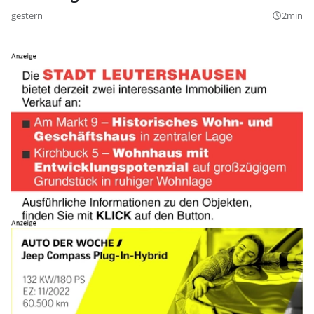
gestern
2min
query_builder