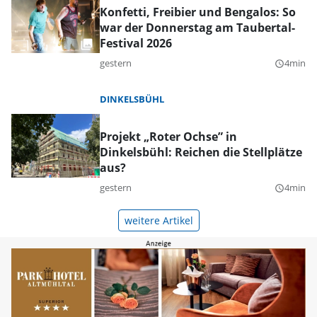
Konfetti, Freibier und Bengalos: So
war der Donnerstag am Taubertal-
Festival 2026
gestern
4min
query_builder
DINKELSBÜHL
Projekt „Roter Ochse” in
Dinkelsbühl: Reichen die Stellplätze
aus?
gestern
4min
query_builder
weitere Artikel