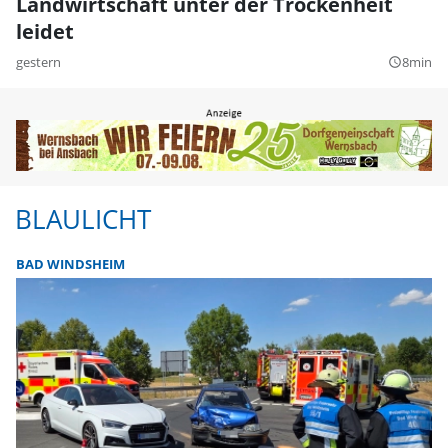
Landwirtschaft unter der Trockenheit
leidet
gestern
8min
query_builder
BLAULICHT
BAD WINDSHEIM