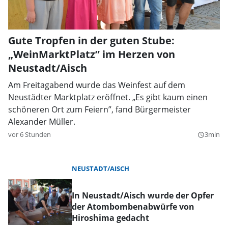
Gute Tropfen in der guten Stube:
„WeinMarktPlatz” im Herzen von
Neustadt/Aisch
Am Freitagabend wurde das Weinfest auf dem
Neustädter Marktplatz eröffnet. „Es gibt kaum einen
schöneren Ort zum Feiern”, fand Bürgermeister
Alexander Müller.
vor 6 Stunden
3min
query_builder
NEUSTADT/AISCH
In Neustadt/Aisch wurde der Opfer
der Atombombenabwürfe von
Hiroshima gedacht