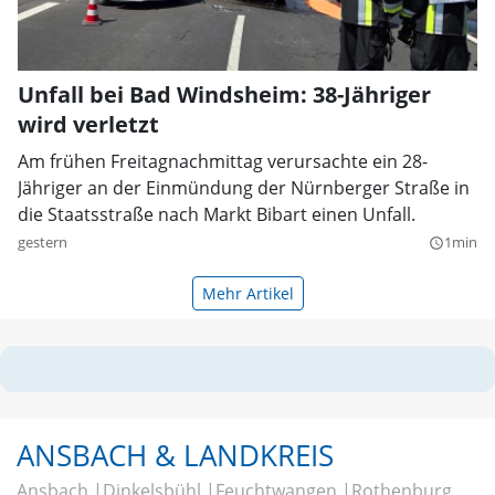
Unfall bei Bad Windsheim: 38-Jähriger
wird verletzt
Am frühen Freitagnachmittag verursachte ein 28-
Jähriger an der Einmündung der Nürnberger Straße in
die Staatsstraße nach Markt Bibart einen Unfall.
gestern
1min
query_builder
Mehr Artikel
ANSBACH & LANDKREIS
Ansbach
Dinkelsbühl
Feuchtwangen
Rothenburg