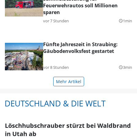
Feuerwehrautos soll Millionen
sparen
vor 7 Stunden
1min
query_builder
Fünfte Jahreszeit in Straubing:
Gäubodenvolksfest gestartet
vor 8 Stunden
3min
query_builder
Mehr Artikel
DEUTSCHLAND & DIE WELT
Löschhubschrauber stürzt bei Waldbrand
in Utah ab