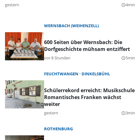
gestern
4min
query_builder
WERNSBACH (WEIHENZELL)
600 Seiten über Wernsbach: Die
Dorfgeschichte mühsam entziffert
vor 8 Stunden
5min
query_builder
FEUCHTWANGEN
DINKELSBÜHL
Schülerrekord erreicht: Musikschule
Romantisches Franken wächst
weiter
gestern
3min
query_builder
ROTHENBURG