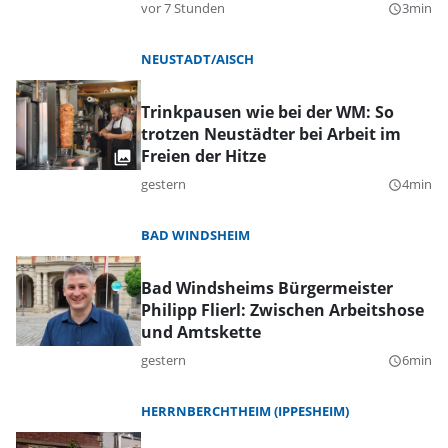
vor 7 Stunden
3min
query_builder
NEUSTADT/AISCH
Trinkpausen wie bei der WM: So
trotzen Neustädter bei Arbeit im
Freien der Hitze
gestern
4min
query_builder
BAD WINDSHEIM
Bad Windsheims Bürgermeister
Philipp Flierl: Zwischen Arbeitshose
und Amtskette
gestern
6min
query_builder
HERRNBERCHTHEIM (IPPESHEIM)